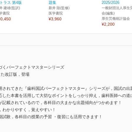
トラス 第4版
題集
2025/2026
井 建雄(監訳)
新井 陸(監修)
一般財団法人厚生
学書院
医学書院
会(編集)
0,450
¥3,960
厚生労働統計協会
¥2,200
づくパーフェクトマスターシリーズ
した改訂版，登場
用されてきた『歯科国試パーフェクトマスター』シリーズが，国試の出
応した本書を活用して大切なポイントをしっかり抑え，歯科医師への道
が記載されているので，各科目の大まかな出題傾向がつかめます！
，わかりやすく，覚えやすい！
期試験，各科目の授業の予習 ・復習にも活用できます！