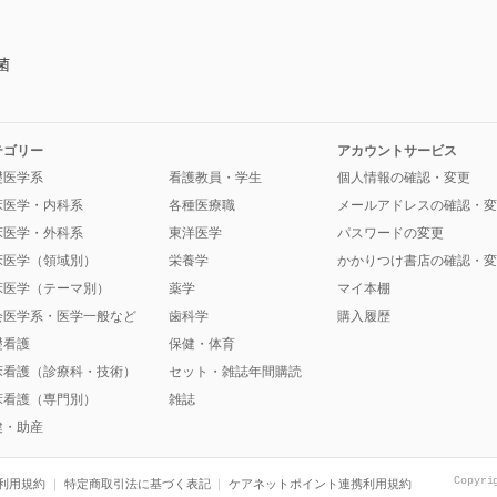
菌
テゴリー
アカウントサービス
礎医学系
看護教員・学生
個人情報の確認・変更
床医学・内科系
各種医療職
メールアドレスの確認・変
床医学・外科系
東洋医学
パスワードの変更
床医学（領域別）
栄養学
かかりつけ書店の確認・変
床医学（テーマ別）
薬学
マイ本棚
会医学系・医学一般など
歯科学
購入履歴
礎看護
保健・体育
床看護（診療科・技術）
セット・雑誌年間購読
床看護（専門別）
雑誌
健・助産
Copyri
利用規約
特定商取引法に基づく表記
ケアネットポイント連携利用規約