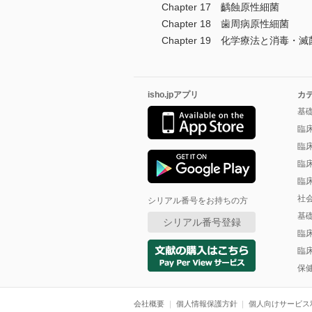
Chapter 17 齲蝕原性細菌
Chapter 18 歯周病原性細菌
Chapter 19 化学療法と消毒・滅
isho.jpアプリ
カ
基
臨
臨
臨
臨
社
シリアル番号をお持ちの方
基
シリアル番号登録
臨
臨
保
会社概要
個人情報保護方針
個人向けサービス