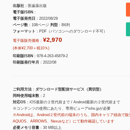
出版社
医歯薬出版
電子版ISBN
電子版発売日
2022/08/29
ページ数
108ページ
判型
B6判
フォーマット
PDF（パソコンへのダウンロード不可）
¥2,970
電子版販売価格：
(本体¥2,700＋税10％)
印刷版ISBN
978-4-263-45879-2
印刷版発行年月
2022/08
ご利用方法
ダウンロード型配信サービス（買切型）
同時使用端末数
2
対応OS
iOS最新の２世代前まで / Android最新の２世代前まで
※コンテンツの使用にあたり、専用ビューアisho.jpが必要
※Androidは、Android２世代前の端末のうち、国内キャリア経由で販
AQUOS、ARROWS、Nexusなど）にて動作確認しています
必要メモリ容量
30 MB以上