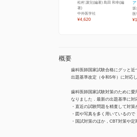
松村 讓兒(編著) 島田 和幸(編
ア
著)
坂
中外医学社
医
¥4,620
¥1
概要
歯科医師国家試験合格にグッと近
出題基準改定（令和5年）に対応
歯科医師国家試験対策のために愛
なりました．最新の出題基準に対
・直近の試験問題を精査して対策
・図や写真を多く用いているので
・国試対策のほか，CBT対策や定