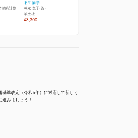
る生物学
労働統計協
冲永 寛子(監)
羊土社
¥3,300
題基準改定（令和5年）に対応して新しく
に進みましょう！