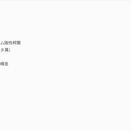
造
グラム陰性桿菌
ータ属）
本構造
）