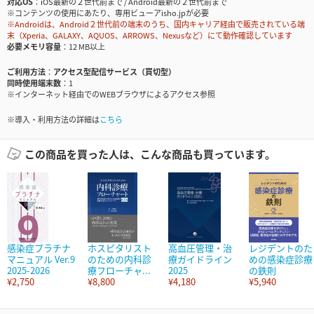
対応OS
iOS最新の２世代前まで / Android最新の２世代前まで
※コンテンツの使用にあたり、専用ビューアisho.jpが必要
※Androidは、Android２世代前の端末のうち、国内キャリア経由で販売されている端
末（Xperia、GALAXY、AQUOS、ARROWS、Nexusなど）にて動作確認しています
必要メモリ容量
12 MB以上
ご利用方法
アクセス型配信サービス（買切型）
同時使用端末数
1
※インターネット経由でのWEBブラウザによるアクセス参照
※導入・利用方法の詳細は
こちら
この商品を買った人は、こんな商品も買っています。
感染症プラチナ
ホスピタリスト
高血圧管理・治
レジデントのた
マニュアル Ver.9
のための内科診
療ガイドライン
めの感染症診療
2025-2026
療フローチャ...
2025
の鉄則
¥2,750
¥8,800
¥4,180
¥5,940