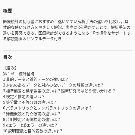
概要
医療統計の初心者におすすめ！迷いやすい解析手法の違いを比較し，具
体的な使い分け方をやさしく解説．実際にRを動かすことで，解析手法の
違いを実感できる，医療統計ができるようになる！Rの操作をサポートす
る解説動画＆サンプルデータ付き．
目次
【目次】
第１章 統計基礎
1 量的データと質的データの違いは？
2 対応のあるデータと対応のないデータの解析の違いは？
3 標準偏差と標準誤差の違いは？臨床研究ではどう使い分ける？
4 検定と推定の違いは？
5 等分散と不等分散の違いは？
6 パラメトリックとノンパラメトリックの違いは？
7 帰無仮説と対立仮説の違いは？
8 片側検定と両側検定の違いは？
9 αエラーとβエラーの違いは？
10 説明変数と目的変数の違いは？