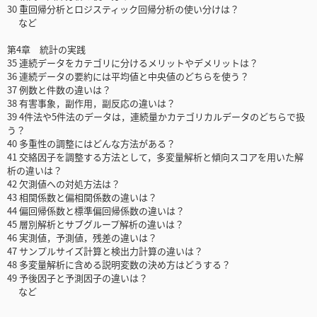
30 重回帰分析とロジスティック回帰分析の使い分けは？
など
第4章 統計の実践
35 連続データをカテゴリに分けるメリットやデメリットは？
36 連続データの要約には平均値と中央値のどちらを使う？
37 例数と件数の違いは？
38 有害事象，副作用，副反応の違いは？
39 4件法や5件法のデータは，連続量かカテゴリカルデータのどちらで扱
う？
40 多重性の調整にはどんな方法がある？
41 交絡因子を調整する方法として，多変量解析と傾向スコアを用いた解
析の違いは？
42 欠測値への対処方法は？
43 相関係数と偏相関係数の違いは？
44 偏回帰係数と標準偏回帰係数の違いは？
45 層別解析とサブグループ解析の違いは？
46 実測値，予測値，残差の違いは？
47 サンプルサイズ計算と検出力計算の違いは？
48 多変量解析に含める説明変数の決め方はどうする？
49 予後因子と予測因子の違いは？
など