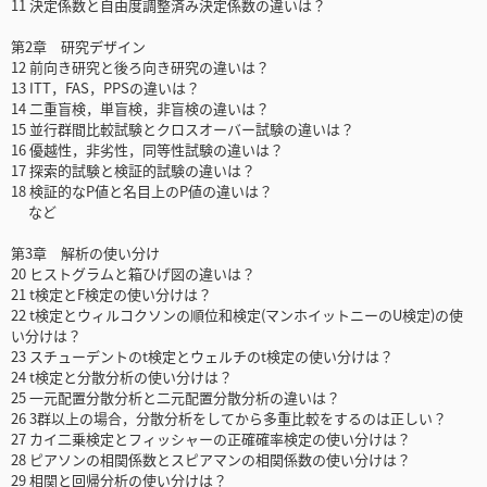
11 決定係数と自由度調整済み決定係数の違いは？
第2章 研究デザイン
12 前向き研究と後ろ向き研究の違いは？
13 ITT，FAS，PPSの違いは？
14 二重盲検，単盲検，非盲検の違いは？
15 並行群間比較試験とクロスオーバー試験の違いは？
16 優越性，非劣性，同等性試験の違いは？
17 探索的試験と検証的試験の違いは？
18 検証的なP値と名目上のP値の違いは？
など
第3章 解析の使い分け
20 ヒストグラムと箱ひげ図の違いは？
21 t検定とF検定の使い分けは？
22 t検定とウィルコクソンの順位和検定(マンホイットニーのU検定)の使
い分けは？
23 スチューデントのt検定とウェルチのt検定の使い分けは？
24 t検定と分散分析の使い分けは？
25 一元配置分散分析と二元配置分散分析の違いは？
26 3群以上の場合，分散分析をしてから多重比較をするのは正しい？
27 カイ二乗検定とフィッシャーの正確確率検定の使い分けは？
28 ピアソンの相関係数とスピアマンの相関係数の使い分けは？
29 相関と回帰分析の使い分けは？