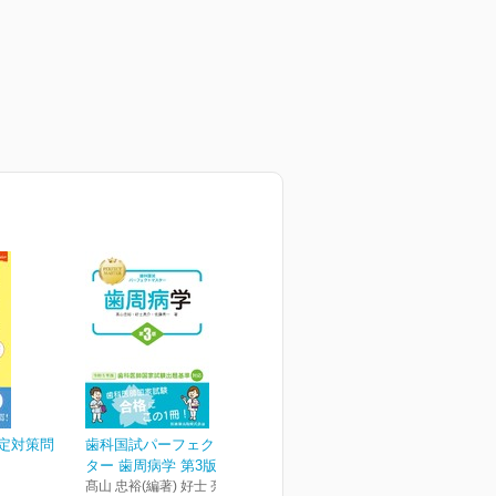
検定対策問
歯科国試パーフェクトマス
ター 歯周病学 第3版
髙山 忠裕(編著) 好士 亮介(著)