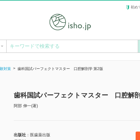
初め
ー
験対策
歯科国試パーフェクトマスター 口腔解剖学 第2版
歯科国試パーフェクトマスター 口腔解剖
阿部 伸一(著)
出版社
医歯薬出版