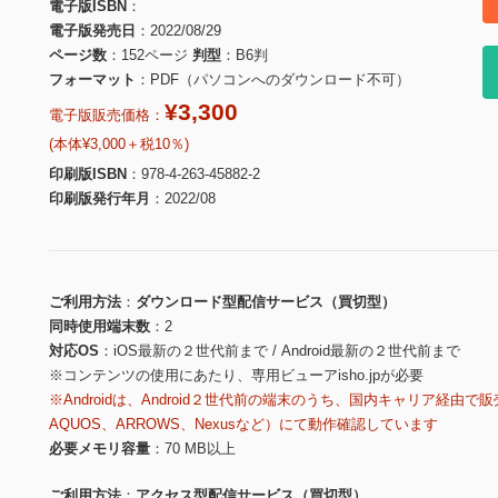
電子版ISBN
電子版発売日
2022/08/29
ページ数
152ページ
判型
B6判
フォーマット
PDF（パソコンへのダウンロード不可）
¥3,300
電子版販売価格：
(本体¥3,000＋税10％)
印刷版ISBN
978-4-263-45882-2
印刷版発行年月
2022/08
ご利用方法
ダウンロード型配信サービス（買切型）
同時使用端末数
2
対応OS
iOS最新の２世代前まで / Android最新の２世代前まで
※コンテンツの使用にあたり、専用ビューアisho.jpが必要
※Androidは、Android２世代前の端末のうち、国内キャリア経由で販
AQUOS、ARROWS、Nexusなど）にて動作確認しています
必要メモリ容量
70 MB以上
ご利用方法
アクセス型配信サービス（買切型）