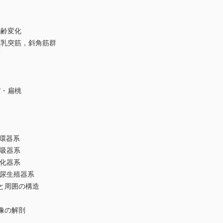
加齢変化
胸鎖乳突筋，斜角筋群
筋
パ・扁桃
循環器系
呼吸器系
消化器系
)泌尿生殖器系
節と周囲の構造
線像の解剖