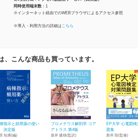
同時使用端末数
1
※インターネット経由でのWEBブラウザによるアクセス参照
※導入・利用方法の詳細は
こちら
は、こんな商品も買っています。
棟指示と頻用薬の使い
プロメテウス解剖学 コア
EP大学 心電図
 決定版
アトラス 第4版
題集
原 知康(編)
坂井 建雄(監訳)
新井 陸(監修)