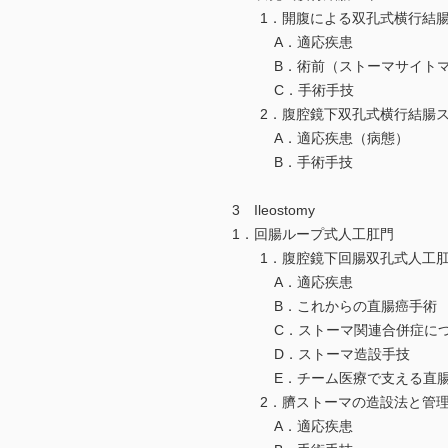
1．開腹による双孔式横行結腸
A．適応疾患
B．術前（ストーマサイトマ
C．手術手技
2．腹腔鏡下双孔式横行結腸ス
A．適応疾患（病態）
B．手術手技
3 Ileostomy
1．回腸ループ式人工肛門
1．腹腔鏡下回腸双孔式人工肛
A．適応疾患
B．これからの直腸癌手術
C．ストーマ関連合併症につ
D．ストーマ造設手技
E．チーム医療で支える直腸
2．臍ストーマの造設法と管理
A．適応疾患