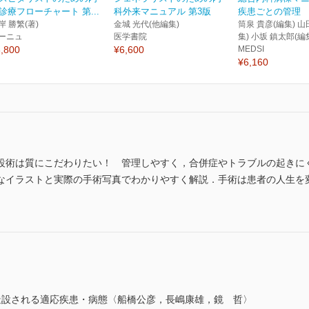
診療フローチャート 第...
科外来マニュアル 第3版
疾患ごとの管理
岸 勝繁(著)
金城 光代(他編集)
筒泉 貴彦(編集) 山
ーニュ
医学書院
集) 小坂 鎮太郎(編
,800
¥6,600
MEDSI
¥6,160
設術は質にこだわりたい！ 管理しやすく，合併症やトラブルの起きに
なイラストと実際の手術写真でわかりやすく解説．手術は患者の人生を変
造設される適応疾患・病態〈船橋公彦，長嶋康雄，鏡 哲〉