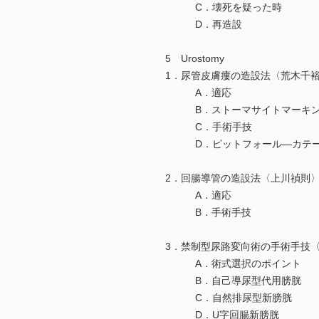
C．壊死を疑った時
D．再造設
5 Urostomy
1．尿管皮膚瘻の造設法〈荒木千
A．適応
B．ストーマサイトマーキ
C．手術手技
D．ピットフォール―カテー
2．回腸導管の造設法〈上川禎則
A．適応
B．手術手技
3．禁制型尿路変向術の手術手技
A．術式選択のポイント
B．自己導尿型代用膀胱
C．自然排尿型新膀胱
D．U字回腸新膀胱