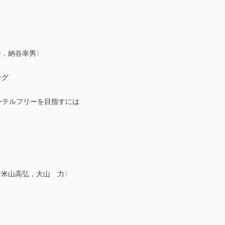
裕，納谷幸男〉
ング
テルフリーを目指すには
〉
〈米山高弘，大山 力〉