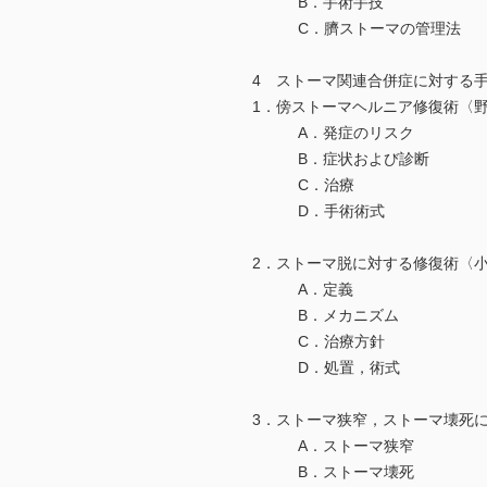
B．手術手技
C．臍ストーマの管理法
4 ストーマ関連合併症に対する
1．傍ストーマヘルニア修復術〈
A．発症のリスク
B．症状および診断
C．治療
D．手術術式
2．ストーマ脱に対する修復術〈
A．定義
B．メカニズム
C．治療方針
D．処置，術式
3．ストーマ狭窄，ストーマ壊死
A．ストーマ狭窄
B．ストーマ壊死