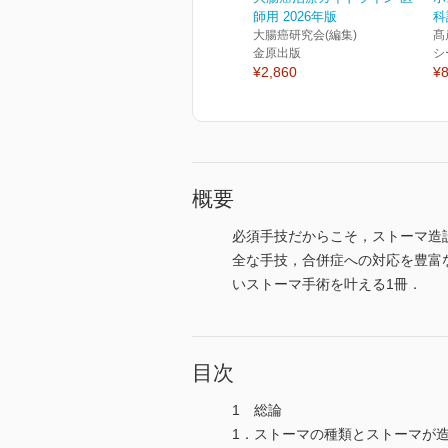
師用 2026年版
科
大腸癌研究会(編集)
髙
金原出版
シ
¥2,860
¥8
概要
必須手技だからこそ，ストーマ造
全な手技，合併症への対応を豊富
いストーマ手術を叶える1冊．
目次
1 総論
1．ストーマの種類とストーマが