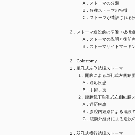
A．ストーマの分類
B．各種ストーマの特徴
C．ストーマが造設される疾
2．ストーマ造設前の準備〈板橋
A．ストーマの説明と術前患
B．ストーマサイトマーキ
2 Colostomy
1．単孔式左側結腸ストーマ
1．開腹による単孔式左側結腸
A．適応疾患
B．手術手技
2．腹腔鏡下単孔式左側結腸ス
A．適応疾患
B．腹腔内経路による造設の
C．腹膜外経路による造設の
2．双孔式横行結腸ストーマ