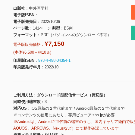
出版社
中外医学社
電子版ISBN
電子版発売日
2022/10/06
ページ数
141ページ
判型
B5判
フォーマット
PDF（パソコンへのダウンロード不可）
¥7,150
電子版販売価格：
(本体¥6,500＋税10％)
印刷版ISBN
978-4-498-04354-1
印刷版発行年月
2022/10
ご利用方法
ダウンロード型配信サービス（買切型）
同時使用端末数
3
対応OS
iOS最新の２世代前まで / Android最新の２世代前まで
※コンテンツの使用にあたり、専用ビューアisho.jpが必要
※Androidは、Android２世代前の端末のうち、国内キャリア経由で販
AQUOS、ARROWS、Nexusなど）にて動作確認しています
必要メモリ容量
84 MB以上