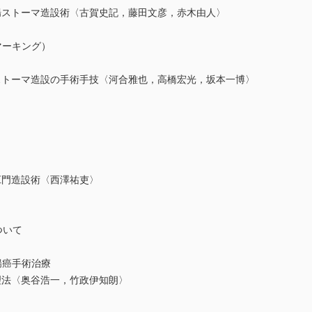
ストーマ造設術〈古賀史記，藤田文彦，赤木由人〉
ーキング）
トーマ造設の手術手技〈河合雅也，高橋宏光，坂本一博〉
門造設術〈西澤祐吏〉
いて
癌手術治療
法〈奥谷浩一，竹政伊知朗〉