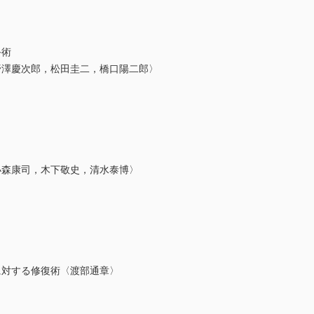
手術
野澤慶次郎，松田圭二，橋口陽二郎〉
小森康司，木下敬史，清水泰博〉
に対する修復術〈渡部通章〉