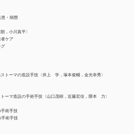
患・病態
道朗，小川真平〉
者ケア
ング
ストーマの造設手技〈井上 学，塚本俊輔，金光幸秀〉
トーマ造設の手術手技〈山口茂樹，近藤宏佳，隈本 力〉
手術手技
手術手技