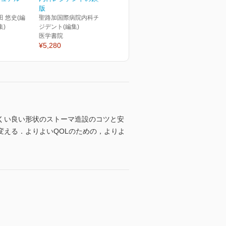
版
田 悠史(編
聖路加国際病院内科チーフレ
集)
ジデント(編集)
医学書院
¥5,280
くい良い形状のストーマ造設のコツと安
える．よりよいQOLのための，よりよ