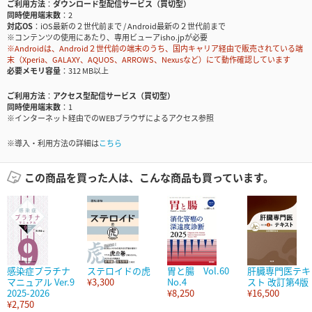
ご利用方法
ダウンロード型配信サービス（買切型）
同時使用端末数
2
対応OS
iOS最新の２世代前まで / Android最新の２世代前まで
※コンテンツの使用にあたり、専用ビューアisho.jpが必要
※Androidは、Android２世代前の端末のうち、国内キャリア経由で販売されている端
末（Xperia、GALAXY、AQUOS、ARROWS、Nexusなど）にて動作確認しています
必要メモリ容量
312 MB以上
ご利用方法
アクセス型配信サービス（買切型）
同時使用端末数
1
※インターネット経由でのWEBブラウザによるアクセス参照
※導入・利用方法の詳細は
こちら
この商品を買った人は、こんな商品も買っています。
感染症プラチナ
ステロイドの虎
胃と腸 Vol.60
肝臓専門医テキ
マニュアル Ver.9
¥3,300
No.4
スト 改訂第4版
2025-2026
¥8,250
¥16,500
¥2,750