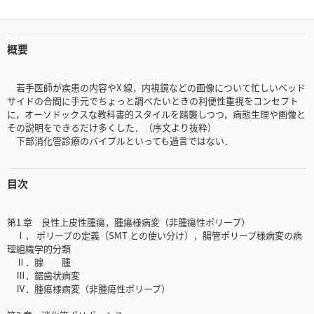
概要
若手医師が疾患の内容やX 線，内視鏡などの画像について忙しいベッド
サイドの合間に手元でちょっと調べたいときの利便性重視をコンセプト
に，オーソドックスな教科書的スタイルを踏襲しつつ，病態生理や画像と
その説明をできるだけ多くした．（序文より抜粋）
下部消化管診療のバイブルといっても過言ではない．
目次
第1 章 良性上皮性腫瘍，腫瘍様病変（非腫瘍性ポリープ）
Ⅰ． ポリープの定義（SMT との使い分け），腸管ポリープ様病変の病
理組織学的分類
Ⅱ．腺 腫
Ⅲ．鋸歯状病変
Ⅳ．腫瘍様病変（非腫瘍性ポリープ）