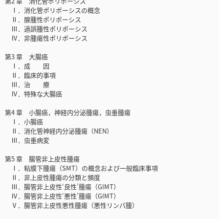
第2 章 消化管ポリポーシス
Ⅰ．消化管ポリポーシスの概念
Ⅱ．腺腫性ポリポーシス
Ⅲ．過誤腫性ポリポーシス
Ⅳ．非腫瘍性ポリポーシス
第3 章 大腸癌
Ⅰ．成 因
Ⅱ．臨床的事項
Ⅲ．治 療
Ⅳ．特殊な大腸癌
第4 章 小腸癌，神経内分泌腫瘍，虫垂腫瘍
Ⅰ．小腸癌
Ⅱ．消化管神経内分泌腫瘍（NEN）
Ⅲ．虫垂病変
第5 章 腸管非上皮性腫瘍
Ⅰ．粘膜下腫瘍（SMT）の概念および一般臨床事項
Ⅱ．非上皮性腫瘍の分類と頻度
Ⅲ．腸管非上皮性‘良性’腫瘍（GIMT）
Ⅳ．腸管非上皮性‘悪性’腫瘍（GIMT）
Ⅴ．腸管非上皮性悪性腫瘍（悪性リンパ腫）