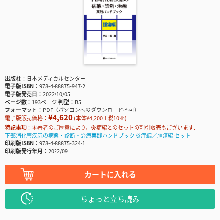
出版社
日本メディカルセンター
電子版ISBN
978-4-88875-947-2
電子版発売日
2022/10/05
ページ数
193ページ
判型
B5
フォーマット
PDF（パソコンへのダウンロード不可）
¥4,620
電子版販売価格：
(本体¥4,200＋税10％)
特記事項
＊著者のご厚意により，炎症編とのセットの割引販売もございます．
下部消化管疾患の病態・診断・治療実践ハンドブック 炎症編／腫瘍編 セット
印刷版ISBN
978-4-88875-324-1
印刷版発行年月
2022/09
カートに入れる
ちょっと立ち読み