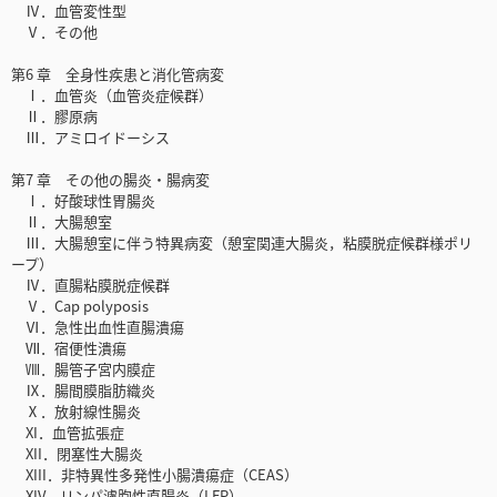
Ⅳ．血管変性型
Ⅴ．その他
第6 章 全身性疾患と消化管病変
Ⅰ．血管炎（血管炎症候群）
Ⅱ．膠原病
Ⅲ．アミロイドーシス
第7 章 その他の腸炎・腸病変
Ⅰ．好酸球性胃腸炎
Ⅱ．大腸憩室
Ⅲ．大腸憩室に伴う特異病変（憩室関連大腸炎，粘膜脱症候群様ポリ
ープ）
Ⅳ．直腸粘膜脱症候群
Ⅴ．Cap polyposis
Ⅵ．急性出血性直腸潰瘍
Ⅶ．宿便性潰瘍
Ⅷ．腸管子宮内膜症
Ⅸ．腸間膜脂肪織炎
Ⅹ．放射線性腸炎
XI．血管拡張症
XII．閉塞性大腸炎
XIII．非特異性多発性小腸潰瘍症（CEAS）
XIV．リンパ濾胞性直腸炎（LFP）