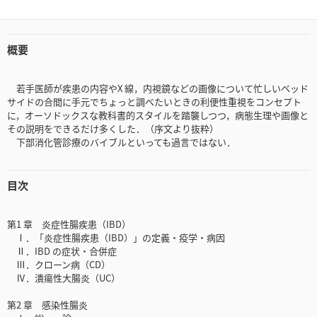
概要
若手医師が疾患の内容やX 線，内視鏡などの画像について忙しいベッド
サイドの合間に手元でちょっと調べたいときの利便性重視をコンセプト
に，オーソドックスな教科書的スタイルを踏襲しつつ，病態生理や画像と
その説明をできるだけ多くした．（序文より抜粋）
下部消化管診療のバイブルといっても過言ではない．
目次
第1 章 炎症性腸疾患（IBD）
Ⅰ．「炎症性腸疾患（IBD）」の定義・疫学・病因
Ⅱ．IBD の症状・合併症
Ⅲ．クローン病（CD）
Ⅳ．潰瘍性大腸炎（UC）
第2 章 感染性腸炎