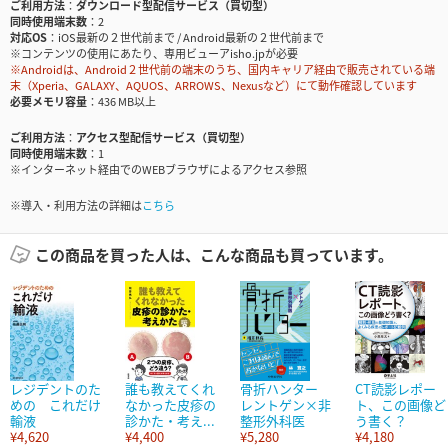
ご利用方法
ダウンロード型配信サービス（買切型）
同時使用端末数
2
対応OS
iOS最新の２世代前まで / Android最新の２世代前まで
※コンテンツの使用にあたり、専用ビューアisho.jpが必要
※Androidは、Android２世代前の端末のうち、国内キャリア経由で販売されている端
末（Xperia、GALAXY、AQUOS、ARROWS、Nexusなど）にて動作確認しています
必要メモリ容量
436 MB以上
ご利用方法
アクセス型配信サービス（買切型）
同時使用端末数
1
※インターネット経由でのWEBブラウザによるアクセス参照
※導入・利用方法の詳細は
こちら
この商品を買った人は、こんな商品も買っています。
レジデントのた
誰も教えてくれ
骨折ハンター
CT読影レポー
めの これだけ
なかった皮疹の
レントゲン×非
ト、この画像ど
輸液
診かた・考え...
整形外科医
う書く？
¥4,620
¥4,400
¥5,280
¥4,180