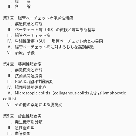
Ⅰ．総 論
Ⅱ．各 論
第3 章 腸管ベーチェット病単純性潰瘍
Ⅰ．疾患概念と病態
Ⅱ．ベーチェット病（BD）の徴候と病型診断基準
Ⅲ．腸管ベーチェット病
Ⅳ．単純性潰瘍（SU）―腸管ベーチェット病との異同
Ⅴ．腸管ベーチェット病に対するおもな鑑別疾患
Ⅵ．治療，予後
第4 章 薬剤性腸病変
Ⅰ．疾患概念と病態
Ⅱ．抗菌薬関連腸炎
Ⅲ．NSAIDs 起因性腸病変
Ⅳ．腸間膜静脈硬化症
Ⅴ．Microscopic colitis（collagenous colitis および lymphocytic
colitis）
Ⅵ．その他の薬剤による腸病変
第5 章 虚血性腸疾患
Ⅰ．発生機序別分類
Ⅱ．急性虚血型
Ⅲ．血管炎型