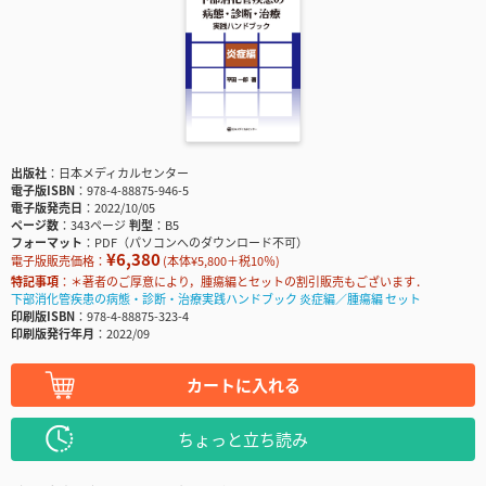
出版社
日本メディカルセンター
電子版ISBN
978-4-88875-946-5
電子版発売日
2022/10/05
ページ数
343ページ
判型
B5
フォーマット
PDF（パソコンへのダウンロード不可）
¥6,380
電子版販売価格：
(本体¥5,800＋税10％)
特記事項
＊著者のご厚意により，腫瘍編とセットの割引販売もございます．
下部消化管疾患の病態・診断・治療実践ハンドブック 炎症編／腫瘍編 セット
印刷版ISBN
978-4-88875-323-4
印刷版発行年月
2022/09
カートに入れる
ちょっと立ち読み