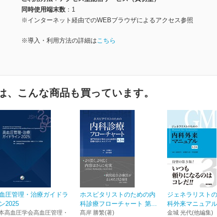
同時使用端末数
1
※インターネット経由でのWEBブラウザによるアクセス参照
※導入・利用方法の詳細は
こちら
は、こんな商品も買っています。
血圧管理・治療ガイドラ
ホスピタリストのための内
ジェネラリスト
ン2025
科診療フローチャート 第...
科外来マニュアル
本高血圧学会高血圧管理・
髙岸 勝繁(著)
金城 光代(他編集)