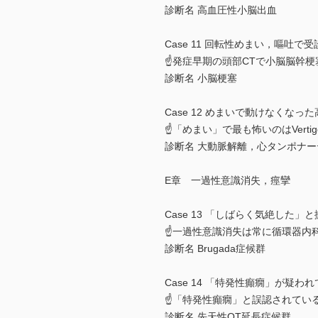
診断名 高血圧性小脳出血
Case 11 回転性めまい，嘔吐で
☝発症早期の頭部CTで小脳脳幹梗
診断名 小脳梗塞
Case 12 めまいで動けなくなっ
☝「めまい」で最も怖いのはVertigo
診断名 大動脈解離，心タンポナー
E章 一過性意識消失，痙攣
Case 13 「しばらく気絶した」
☝一過性意識消失は常に循環器内
診断名 Brugada症候群
Case 14 「特発性癲癇」が疑わ
☝「特発性癲癇」と誤認されてい
診断名 先天性QT延長症候群