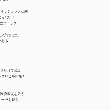
痺あり，ショック状態
ならない！
房室ブロック
して入院させた
がある
に連れられて受診
シクロビル開始！
症，髄膜脳炎を疑う
リーゼを疑う