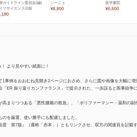
療ガイドライン委員会(編)
シーニュ
医学書院
イフサイエンス出版
¥8,800
¥6,600
,180
te！ より見やすい紙面に！
て1事例をおおむね見開き2ページにおさめ、さらに図や画像を大幅に増
会「ER 振り返りカンファランス」で提示された、一歩誤ると医事紛争
が高まりつつある「悪性腫瘍の救急」、「ポリファーマシー・薬剤の副
ものを厳選、使い勝手にも配慮しました。
法度 第7版』（通称「赤本」）ともリンクさせ、双方の関連頁を記載