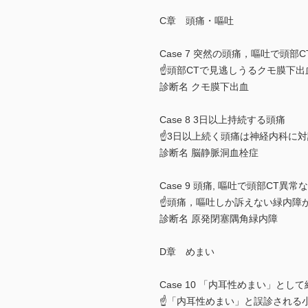
C章 頭痛・嘔吐
Case 7 突然の頭痛，嘔吐で頭部
☝頭部CTで見逃しうるクモ膜下出
診断名 クモ膜下出血
Case 8 3日以上持続する頭痛
☝3日以上続く頭痛は神経内科に
診断名 脳静脈洞血栓症
Case 9 頭痛, 嘔吐で頭部CT異
☝頭痛，嘔吐しか訴えない緑内障
診断名 原発閉塞隅角緑内障
D章 めまい
Case 10 「内耳性めまい」と
☝「内耳性めまい」と誤診される