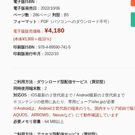
電子版ISBN
電子版発売日
2022/10/06
ページ数
286ページ
判型
B5
フォーマット
PDF（パソコンへのダウンロード不可）
¥4,180
電子版販売価格：
(本体¥3,800＋税10％)
印刷版ISBN
978-4-89590-741-5
印刷版発行年月
2022/10
ご利用方法
ダウンロード型配信サービス（買切型）
同時使用端末数
2
対応OS
iOS最新の２世代前まで / Android最新の２世代前まで
※コンテンツの使用にあたり、専用ビューアisho.jpが必要
※Androidは、Android２世代前の端末のうち、国内キャリア経由で販
AQUOS、ARROWS、Nexusなど）にて動作確認しています
必要メモリ容量
64 MB以上
ご利用方法
アクセス型配信サービス（買切型）