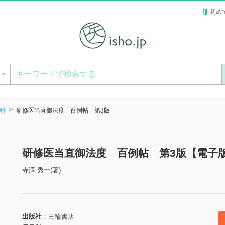
初め
ー
科
研修医当直御法度 百例帖 第3版
研修医当直御法度 百例帖 第3版【電子
寺澤 秀一(著)
出版社
三輪書店