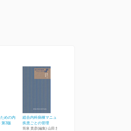
のための内
総合内科病棟マニュアル
 第3版
疾患ごとの管理
筒泉 貴彦(編集) 山田 悠史(編