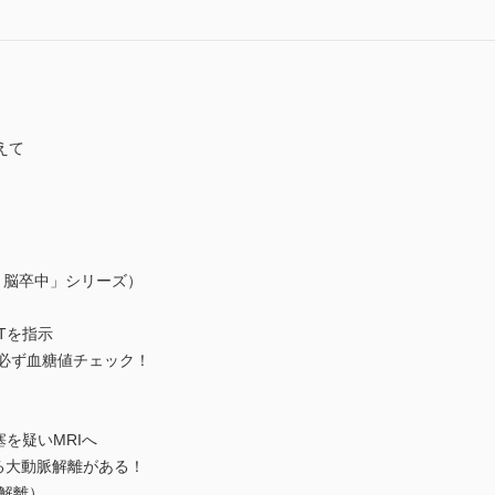
えて
，脳卒中」シリーズ）
CTを指示
に必ず血糖値チェック！
塞を疑いMRIへ
る大動脈解離がある！
解離）