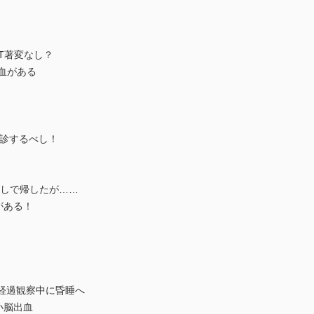
CT著変なし？
血がある
対診するべし！
常なしで帰したが……
がある！
して経過観察中に昏睡へ
小脳出血