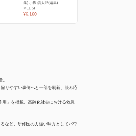
集) 小坂 鎮太郎(編集)
MEDSI
¥6,160
量。
に陥りやすい事例へと一部を刷新、読み応
作用」を掲載、高齢化社会における救急
するなど、研修医の力強い味方としてパワ