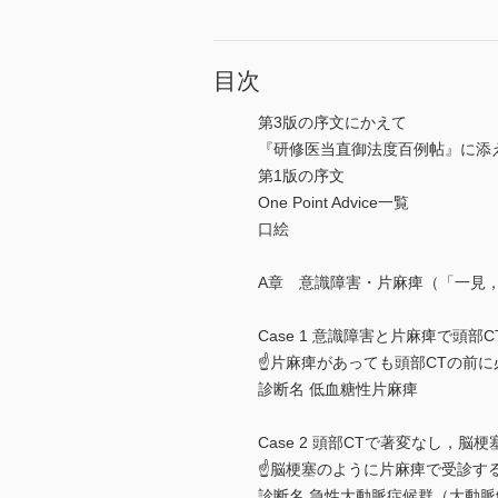
目次
第3版の序文にかえて
『研修医当直御法度百例帖』に添
第1版の序文
One Point Advice一覧
口絵
A章 意識障害・片麻痺（「一見
Case 1 意識障害と片麻痺で頭部
☝片麻痺があっても頭部CTの前
診断名 低血糖性片麻痺
Case 2 頭部CTで著変なし，脳梗
☝脳梗塞のように片麻痺で受診す
診断名 急性大動脈症候群（大動脈