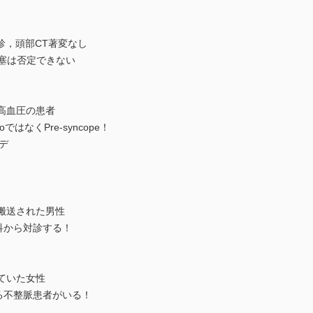
受診，頭部CT著変なし
塞は否定できない
た高血圧の患者
ではなくPre-syncope！
デ
と搬送された男性
科から対診する！
れていた女性
る不整脈患者がいる！