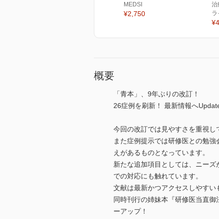
MEDSI
治
¥2,750
ラ
¥4
概要
「青本」、9年ぶりの改訂！
26症例を刷新！ 最新情報へUpda
今回の改訂では見やすさを重視し
また症例提示では研修医との勉強
えがあるものとなっています。
新たな追加項目としては、ニーズ
での対応にも触れています。
文献は最新かつアクセスしやすい
同時刊行の姉妹本『研修医当直御
ーアップ！