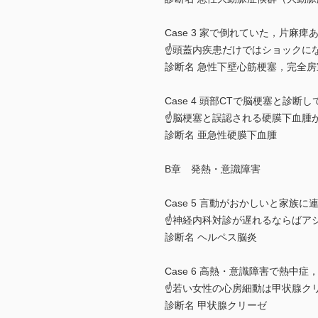
Case 3 家で倒れていた，片麻
☝頭蓋内疾患だけではショックに
診断名 急性下壁心筋梗塞，完全
Case 4 頭部CTで脳梗塞と診断
☝脳梗塞と誤認される硬膜下血腫
診断名 亜急性硬膜下血腫
B章 発熱・意識障害
Case 5 言動がおかしいと家族
☝神経内科対診が遅れるならばア
診断名 ヘルペス脳炎
Case 6 高熱・意識障害で熱中
☝若い女性の心房細動は甲状腺ク
診断名 甲状腺クリーゼ