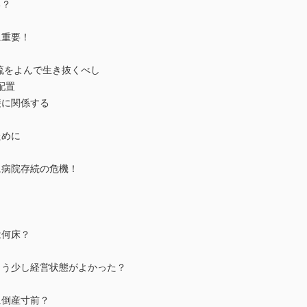
る？
に重要！
流をよんで生き抜くべし
配置
接に関係する
ために
に病院存続の危機！
は何床？
もう少し経営状態がよかった？
に倒産寸前？