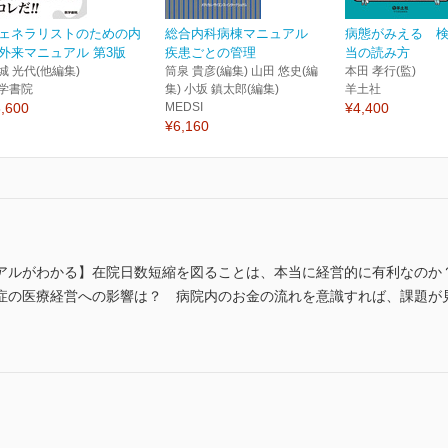
ェネラリストのための内
総合内科病棟マニュアル
病態がみえる 
外来マニュアル 第3版
疾患ごとの管理
当の読み方
城 光代(他編集)
筒泉 貴彦(編集) 山田 悠史(編
本田 孝行(監)
学書院
集) 小坂 鎮太郎(編集)
羊土社
,600
MEDSI
¥4,400
¥6,160
アルがわかる】在院日数短縮を図ることは、本当に経営的に有利なのか？
症の医療経営への影響は？ 病院内のお金の流れを意識すれば、課題が見