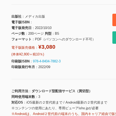
出版社
メディカ出版
電子版ISBN
電子版発売日
2022/10/10
ページ数
200ページ
判型
B5
フォーマット
PDF（パソコンへのダウンロード不可）
¥3,080
電子版販売価格：
(本体¥2,800＋税10％)
印刷版ISBN
978-4-8404-7882-3
印刷版発行年月
2022/09
ご利用方法
ダウンロード型配信サービス（買切型）
同時使用端末数
3
対応OS
iOS最新の２世代前まで / Android最新の２世代前まで
※コンテンツの使用にあたり、専用ビューアisho.jpが必要
※Androidは、Android２世代前の端末のうち、国内キャリア経由で販