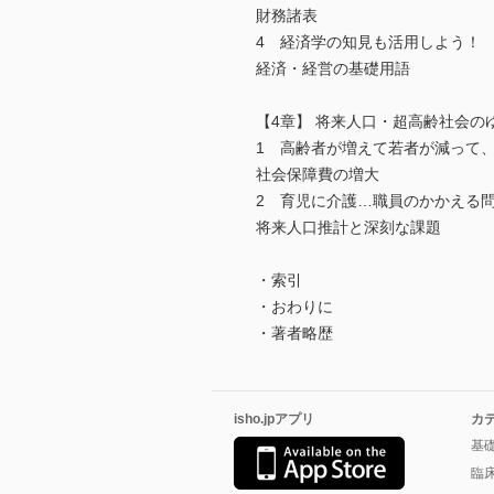
財務諸表
4 経済学の知見も活用しよう！
経済・経営の基礎用語
【4章】 将来人口・超高齢社会の
1 高齢者が増えて若者が減って
社会保障費の増大
2 育児に介護…職員のかかえる
将来人口推計と深刻な課題
・索引
・おわりに
・著者略歴
isho.jpアプリ
カ
基
臨