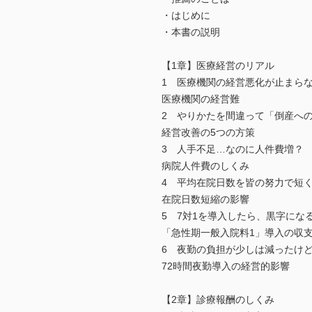
・はじめに
・本書の説明
【1章】医療経営のリアル
1 医療機関の経営悪化が止まら
医療機関の経営難
2 やりかたを間違って「倒産へ
経営改善の5つの方策
3 人手不足…なのに人件費増？
病院人件費のしくみ
4 平均在院日数を皆の努力で短
在院日数短縮の影響
5 7対1を導入したら、黒字にな
「急性期一般入院料1」導入の収
6 夜勤の負担が少しは減ったけ
72時間夜勤導入の経営的影響
【2章】診療報酬のしくみ