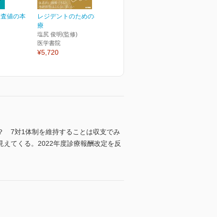
検査値の本
レジデントのための神経診
療
塩尻 俊明(監修)
医学書院
¥5,720
 7対1体制を維持することは収支でみ
えてくる。2022年度診療報酬改定を反