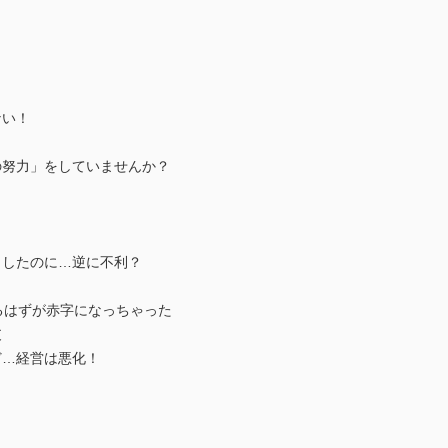
ない！
の努力」をしていませんか？
くしたのに…逆に不利？
るはずが赤字になっちゃった
支
ど…経営は悪化！