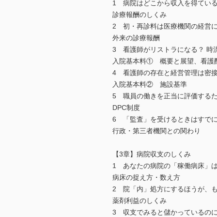
1 病院はどこから収入を得てい
診療報酬のしくみ
2 初・再診料は医療機関の経営
外来の診療報酬
3 看護師がリストラになる？ 時
入院基本料① 概要と展望、看護
4 看護師の存在と経営管理は密
入院基本料② 施設基準
5 職員の働きを正当に評価する
DPC制度
6 「監査」を受けるときはすで
行政・第三者機関との関わり
【3章】病院収支のしくみ
1 あなたの病院の「稼働病床」
病床の捉え方・数え方
2 院「内」処方にするほうが、
薬剤利益のしくみ
3 収支でみると儲かっているの