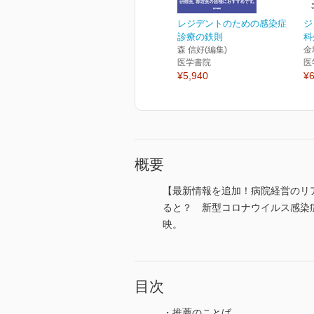
レジデントのための感染症
ジ
診療の鉄則
科
森 信好(編集)
金
医学書院
医
¥5,940
¥6
概要
【最新情報を追加！病院経営のリ
ると？ 新型コロナウイルス感染
映。
目次
・推薦のことば