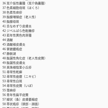
36 耳介仮性囊腫（耳介偽囊腫）
37 色素細胞母斑（ほくろ）
38 色素性痒疹
39 脂腺増殖症（老人性）
40 脂腺母斑
41 舌なめずり皮膚炎
42 ジベルばら色粃糠疹
43 若年性黄色肉芽腫
44 酒皶
45 酒皶様皮膚炎
46 掌蹠膿疱症
47 静脈湖
48 脂漏性角化症（老人性疣贅）
49 脂漏性皮膚炎
50 真珠様陰茎小丘疹
51 尋常性乾癬
52 尋常性痤瘡（ニキビ）
53 尋常性白斑
54 尋常性疣贅（いぼ）
55 蕁麻疹
56 青年性扁平疣贅
57 線状（条）皮膚萎縮症
58 帯状疱疹（頭部・顔面）