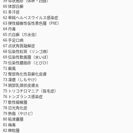
59 帯状疱疹（体幹・四肢）
60 体部白癬
61 多汗症
62 単純ヘルペスウイルス感染症
63 弾性線維性仮性黄色腫（PXE）
64 丹毒
65 爪白癬（爪水虫）
66 手足口病
67 点状角質融解症
68 伝染性紅斑（リンゴ病）
69 伝染性軟属腫（水いぼ）
70 伝染性膿痂疹（とびひ）
71 癜風
72 臀部角化性苔癬化皮膚
73 凍瘡（しもやけ）
74 頭部乳頭状皮膚炎
75 トリコチロマニア（抜毛症）
76 トンズランス感染症
77 軟性線維腫
78 日光角化症
79 熱傷（やけど）
80 粘液囊腫
81 梅毒
82 稗粒腫