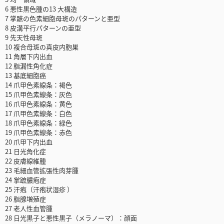
6 悪性黒色腫の13 大構造
7 掌蹠の色素細胞母斑のパターンと亜型
8 皮溝平行パターンの亜型
9 先天性母斑
10 複合母斑の真皮内胞巣
11 角層下内出血
12 脂漏性角化症
13 基底細胞癌
14 爪甲色素線条：褐色
15 爪甲色素線条：灰色
16 爪甲色素線条：黄色
17 爪甲色素線条：白色
18 爪甲色素線条：緑色
19 爪甲色素線条：赤色
20 爪甲下内出血
21 日光角化症
22 皮膚線維腫
23 毛細血管拡張性肉芽腫
24 掌蹠膿疱症
25 汗疱（汗疱状湿疹 ）
26 脂腺増殖症
27 老人性血管腫
28 日光黒子と悪性黒子（メラノーマ）：顔面