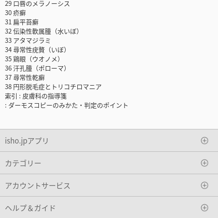
29 口唇のメラノーシス
30 疥癬
31 扁平苔癬
32 伝染性軟属腫（水いぼ）
33 アタマジラミ
34 尋常性疣贅（いぼ）
35 鶏眼（ウオノメ）
36 汗孔腫（ポローマ）
37 尋常性乾癬
38 円形脱毛症とトリコチロマニア
索引 : 皮膚科の指導箋
: ダーモスコピーのみかた・判定のポイント
isho.jpアプリ
カテゴリー
アカウントサービス
ヘルプ＆ガイド