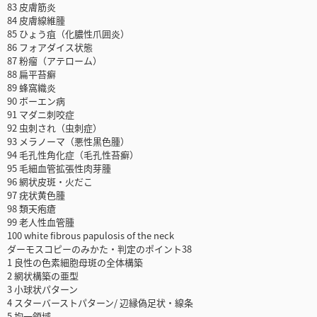
83 皮膚筋炎
84 皮膚線維腫
85 ひょう疽（化膿性爪囲炎）
86 フォアダイス状態
87 粉瘤（アテローム）
88 扁平苔癬
89 蜂窩織炎
90 ボーエン病
91 マダニ刺咬症
92 虫刺され（虫刺症）
93 メラノーマ（悪性黒色腫）
94 毛孔性角化症（毛孔性苔癬）
95 毛細血管拡張性肉芽腫
96 網状皮斑・火だこ
97 疣状黄色腫
98 類天疱瘡
99 老人性血管腫
100 white fibrous papulosis of the neck
ダーモスコピーのみかた・判定のポイント38
1 良性の色素細胞母斑の全体構築
2 網状構築の亜型
3 小球状パターン
4 スターバーストパターン/ 辺縁偽足状・線条
5 均一領域