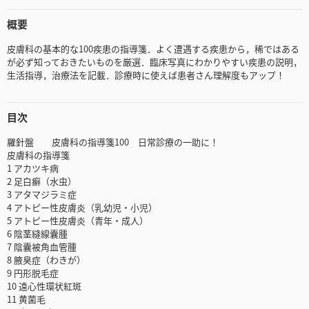
概要
皮膚科の基本的な100疾患の指導箋．よく遭遇する疾患から，稀ではある
が必ず知っておきたいものを厳選．臨床写真にわかりやすい疾患の説明，
生活指導，治療法を記載．診療時に使えば患者さん理解度もアップ！
目次
羅針盤 皮膚科の指導箋100 日常診療の一助に！
皮膚科の指導箋
1 アカツキ病
2 足白癬（水虫）
3 アタマジラミ症
4 アトピー性皮膚炎（乳幼児・小児）
5 アトピー性皮膚炎（青年・成人）
6 陰茎縫線囊腫
7 陰囊被角血管腫
8 腋臭症（わきが）
9 円形脱毛症
10 遠心性環状紅斑
11 黄菌毛