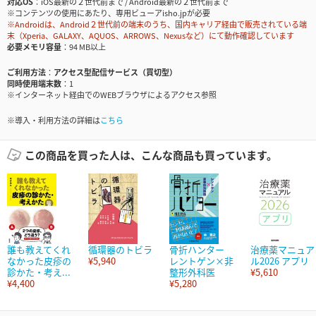
対応OS
iOS最新の２世代前まで / Android最新の２世代前まで
※コンテンツの使用にあたり、専用ビューアisho.jpが必要
※Androidは、Android２世代前の端末のうち、国内キャリア経由で販売されている端
末（Xperia、GALAXY、AQUOS、ARROWS、Nexusなど）にて動作確認しています
必要メモリ容量
94 MB以上
ご利用方法
アクセス型配信サービス（買切型）
同時使用端末数
1
※インターネット経由でのWEBブラウザによるアクセス参照
※導入・利用方法の詳細は
こちら
この商品を買った人は、こんな商品も買っています。
誰も教えてくれ
循環器のトビラ
骨折ハンター
治療薬マニュア
なかった皮疹の
¥5,940
レントゲン×非
ル2026 アプリ
診かた・考え...
整形外科医
¥5,610
¥4,400
¥5,280