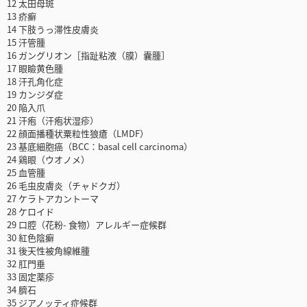
12 太田母斑
13 疥癬
14 下肢うっ滞性皮膚炎
15 汗管腫
16 ガングリオン［指趾粘液（膜）囊腫］
17 眼瞼黄色腫
18 汗孔角化症
19 カンジダ症
20 陥入爪
21 汗疱（汗疱状湿疹）
22 顔面播種状粟粒性狼瘡（LMDF）
23 基底細胞癌（BCC：basal cell carcinoma）
24 鶏眼（ウオノメ）
25 血管腫
26 毛虫皮膚炎（チャドクガ）
27 ケラトアカントーマ
28 ケロイド
29 口腔（花粉- 食物）アレルギー症候群
30 紅色陰癬
31 後天性被角線維腫
32 肛門垂
33 固定薬疹
34 臍石
35 ジアノッティ症候群