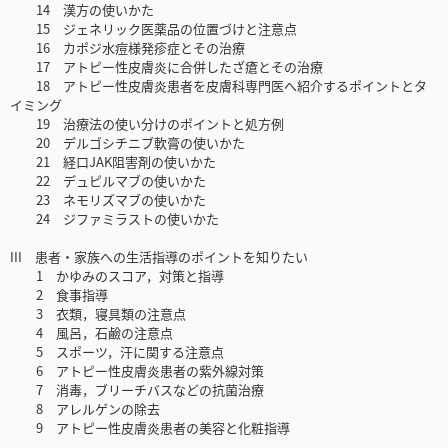
14 漢方の使いかた
15 ジェネリック医薬品の位置づけと注意点
16 カポジ水痘様発疹症とその治療
17 アトピー性皮膚炎に合併したざ瘡とその治療
18 アトピー性皮膚炎患者を皮膚科専門医へ紹介するポイントとタ
イミング
19 治療法の使い分けのポイントと処方例
20 デルゴシチニブ軟膏の使いかた
21 経口JAK阻害剤の使いかた
22 デュピルマブの使いかた
23 ネモリズマブの使いかた
24 ジファミラストの使いかた
III 患者・家族への生活指導のポイントを知りたい
1 かゆみのスコア，対策と指導
2 食事指導
3 衣類，寝具類の注意点
4 風呂，石鹼の注意点
5 スポーツ，汗に関する注意点
6 アトピー性皮膚炎患者の紫外線対策
7 消毒，ブリーチバスなどの抗菌治療
8 アレルゲンの除去
9 アトピー性皮膚炎患者の美容と化粧指導