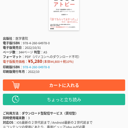
出版社
医学書院
電子版ISBN
978-4-260-64978-0
電子版発売日
2022/10/31
ページ数
344ページ
判型
A5
フォーマット
PDF（パソコンへのダウンロード不可）
¥5,280
電子版販売価格：
(本体¥4,800＋税10％)
印刷版ISBN
978-4-260-04978-8
印刷版発行年月
2022/10
カートに入れる
ちょっと立ち読み
ご利用方法
ダウンロード型配信サービス（買切型）
同時使用端末数
3
対応OS
iOS最新の２世代前まで / Android最新の２世代前まで
※コンテンツの使用にあたり、専用ビューアisho.jpが必要