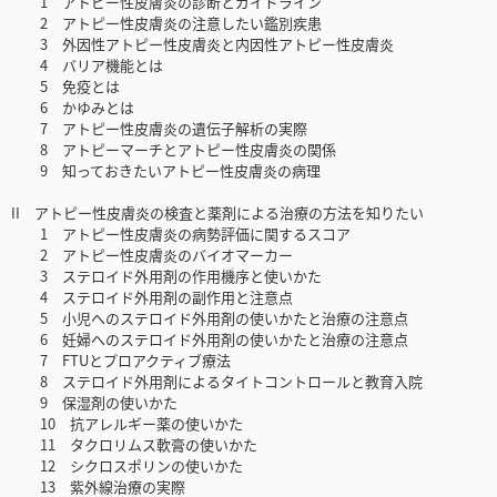
1 アトピー性皮膚炎の診断とガイドライン
2 アトピー性皮膚炎の注意したい鑑別疾患
3 外因性アトピー性皮膚炎と内因性アトピー性皮膚炎
4 バリア機能とは
5 免疫とは
6 かゆみとは
7 アトピー性皮膚炎の遺伝子解析の実際
8 アトピーマーチとアトピー性皮膚炎の関係
9 知っておきたいアトピー性皮膚炎の病理
II アトピー性皮膚炎の検査と薬剤による治療の方法を知りたい
1 アトピー性皮膚炎の病勢評価に関するスコア
2 アトピー性皮膚炎のバイオマーカー
3 ステロイド外用剤の作用機序と使いかた
4 ステロイド外用剤の副作用と注意点
5 小児へのステロイド外用剤の使いかたと治療の注意点
6 妊婦へのステロイド外用剤の使いかたと治療の注意点
7 FTUとプロアクティブ療法
8 ステロイド外用剤によるタイトコントロールと教育入院
9 保湿剤の使いかた
10 抗アレルギー薬の使いかた
11 タクロリムス軟膏の使いかた
12 シクロスポリンの使いかた
13 紫外線治療の実際