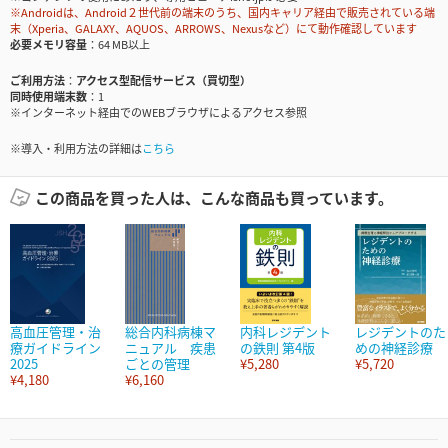
※Androidは、Android２世代前の端末のうち、国内キャリア経由で販売されている端
末（Xperia、GALAXY、AQUOS、ARROWS、Nexusなど）にて動作確認しています
必要メモリ容量
64 MB以上
ご利用方法
アクセス型配信サービス（買切型）
同時使用端末数
1
※インターネット経由でのWEBブラウザによるアクセス参照
※導入・利用方法の詳細は
こちら
この商品を買った人は、こんな商品も買っています。
高血圧管理・治
総合内科病棟マ
内科レジデント
レジデントのた
療ガイドライン
ニュアル 疾患
の鉄則 第4版
めの神経診療
2025
ごとの管理
¥5,280
¥5,720
¥4,180
¥6,160