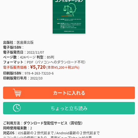
出版社
医歯薬出版
電子版ISBN
電子版発売日
2022/11/07
ページ数
424ページ
判型
B5判
フォーマット
PDF（パソコンへのダウンロード不可）
¥5,720
電子版販売価格：
(本体¥5,200＋税10％)
印刷版ISBN
978-4-263-73210-6
印刷版発行年月
2022/10
カートに入れる
ちょっと立ち読み
ご利用方法
ダウンロード型配信サービス（買切型）
同時使用端末数
2
対応OS
iOS最新の２世代前まで / Android最新の２世代前まで
※コンテンツの使用にあたり、専用ビューアisho.jpが必要