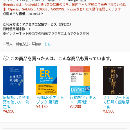
※Androidは、Android２世代前の端末のうち、国内キャリア経由で販売されている端
末（Xperia、GALAXY、AQUOS、ARROWS、Nexusなど）にて動作確認しています
必要メモリ容量
30 MB以上
ご利用方法
アクセス型配信サービス（買切型）
同時使用端末数
1
※インターネット経由でのWEBブラウザによるアクセス参照
※導入・利用方法の詳細は
こちら
この商品を買った人は、こんな商品も買っています。
病棟指示と頻用
京都ERポケット
行動医学テキス
スチュワート法
薬の使い方 決
ブック 第2版
ト 第2版
で紐解く酸塩基
定版
¥4,180
¥2,200
平衡
¥4,950
¥3,960