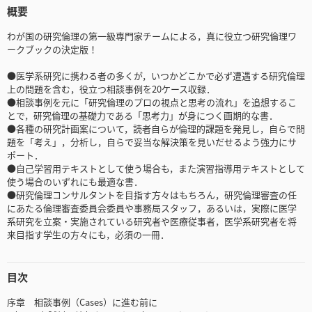
概要
わが国の研究倫理の第一級専門家チームによる，真に役立つ研究倫理ワ
ークブックの決定版！
●医学系研究に携わる者の多くが，いつかどこかで必ず遭遇する研究倫理
上の問題を含む，役立つ相談事例を20ケース収録．
●相談事例を元に「研究倫理のプロの視点と思考の流れ」を追想するこ
とで，研究倫理の基礎力である「思考力」が身につく画期的な書．
●各種の研究計画案について，読者自らが倫理的課題を発見し，自らで問
題を「考え」，分析し，自らで妥当な解決策を見いだせるよう強力にサ
ポート．
●自己学習用テキストとして使う場合も，また演習指導用テキストとして
使う場合のいずれにも最適な書．
●研究倫理コンサルタントを目指す方々はもちろん，研究倫理審査の任
にあたる倫理審査委員会委員や事務局スタッフ，あるいは，実際に医学
系研究を立案・実施されている研究者や医療従事者，医学系研究者を将
来目指す学生の方々にも，必須の一冊．
目次
序章 相談事例（Cases）に進む前に