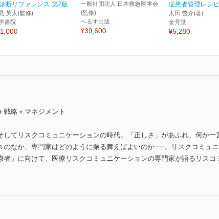
診断リファレンス 第2版
一般社団法人 日本救急医学会
症患者管理レシ
(監修)
見 英太(監修)
太田 啓介(著)
へるす出版
学書院
金芳堂
¥39,600
1,000
¥5,280
＋戦略＋マネジメント
そしてリスクコミュニケーションの時代。「正しさ」があふれ、何か一
々のなか、専門家はどのように振る舞えばよいのか──。リスクコミュ
療者」に向けて、医療リスクコミュニケーションの専門家が語るリスコ