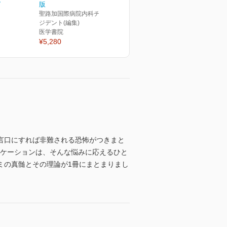
ピ
版
聖路加国際病院内科チーフレ
ジデント(編集)
医学書院
¥5,280
言口にすれば非難される恐怖がつきまと
ニケーションは、そんな悩みに応えるひと
ミの真髄とその理論が1冊にまとまりまし