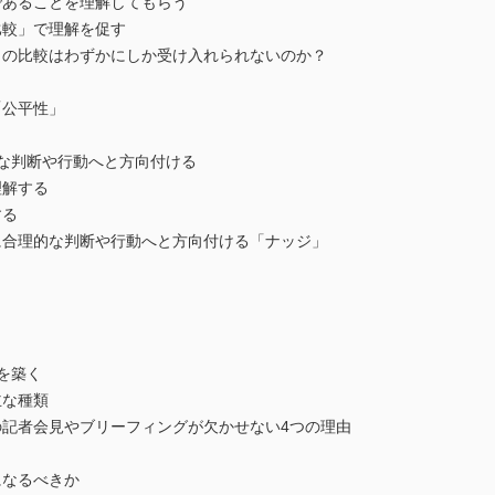
あることを理解してもらう
較」で理解を促す
の比較はわずかにしか受け入れられないのか？
公平性」
な判断や行動へと方向付ける
解する
する
合理的な判断や行動へと方向付ける「ナッジ」
と
を築く
な種類
記者会見やブリーフィングが欠かせない4つの理由
なるべきか