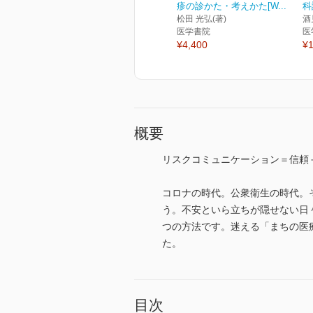
疹の診かた・考えかた[W...
科
松田 光弘(著)
酒
医学書院
医
¥4,400
¥1
概要
リスクコミュニケーション＝信頼
コロナの時代。公衆衛生の時代。
う。不安といら立ちが隠せない日
つの方法です。迷える「まちの医
た。
目次