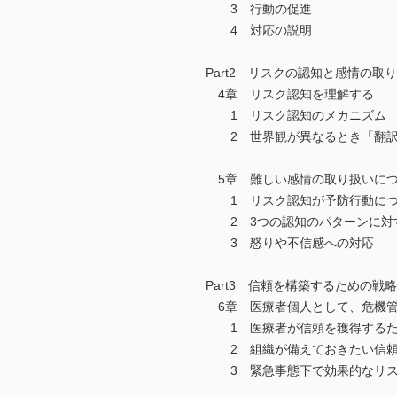
3 行動の促進
4 対応の説明
Part2 リスクの認知と感情の取
4章 リスク認知を理解する
1 リスク認知のメカニズム
2 世界観が異なるとき「翻訳
5章 難しい感情の取り扱いにつ
1 リスク認知が予防行動につ
2 3つの認知のパターンに対
3 怒りや不信感への対応
Part3 信頼を構築するための戦
6章 医療者個人として、危機管
1 医療者が信頼を獲得するた
2 組織が備えておきたい信頼
3 緊急事態下で効果的なリス