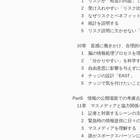
1 リスクが「程度の問題」で
2 受け入れやすい「リスク比
3 なぜリスクとベネフィット
4 統計を説明する
5 リスク説明に欠かせない「
10章 直感に働きかけ、合理的
1 脳の情報処理プロセスを理
2 「分かりやすい」を科学
3 自由意思に影響を与えずに
4 ナッジの設計「EAST」
5 ナッジで気を付けたいこ
Part5 情報の公開場面での考慮点
11章 マスメディアと協力関係
1 記者と対面するシーンの主
2 緊急時の情報提供に日々の
3 マスメディアを理解する
4 誰がスポークスパーソンに