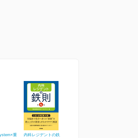
ystem×重
内科レジデントの鉄則 第4