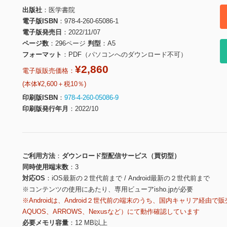
出版社
医学書院
電子版ISBN
978-4-260-65086-1
電子版発売日
2022/11/07
ページ数
296ページ
判型
A5
フォーマット
PDF（パソコンへのダウンロード不可）
¥2,860
電子版販売価格：
(本体¥2,600＋税10％)
印刷版ISBN
978-4-260-05086-9
印刷版発行年月
2022/10
ご利用方法
ダウンロード型配信サービス（買切型）
同時使用端末数
3
対応OS
iOS最新の２世代前まで / Android最新の２世代前まで
※コンテンツの使用にあたり、専用ビューアisho.jpが必要
※Androidは、Android２世代前の端末のうち、国内キャリア経由で販
AQUOS、ARROWS、Nexusなど）にて動作確認しています
必要メモリ容量
12 MB以上