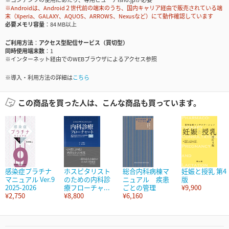
※Androidは、Android２世代前の端末のうち、国内キャリア経由で販売されている端
末（Xperia、GALAXY、AQUOS、ARROWS、Nexusなど）にて動作確認しています
必要メモリ容量
84 MB以上
ご利用方法
アクセス型配信サービス（買切型）
同時使用端末数
1
※インターネット経由でのWEBブラウザによるアクセス参照
※導入・利用方法の詳細は
こちら
この商品を買った人は、こんな商品も買っています。
感染症プラチナ
ホスピタリスト
総合内科病棟マ
妊娠と授乳 第4
マニュアル Ver.9
のための内科診
ニュアル 疾患
版
2025-2026
療フローチャ...
ごとの管理
¥9,900
¥2,750
¥8,800
¥6,160