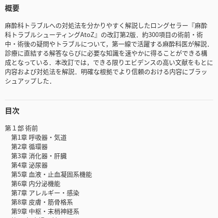
概要
麻酔科トラブルへの対処法を分かりやすく解説したロングセラー『麻酔
科トラブルシューティングAtoZ』の改訂第2版．約300項目の術前・術
中・術後の疑問やトラブルについて，第一線で活躍する麻酔科医が解説．
診療に直結する解答ならびに必要な知識を速やかに得ることができる構
成となっている．本改訂では，できる限りエビデンスの高い文献をもとに
内容および対処法を解説．明確な根拠でより信頼のおける内容にブラッ
シュアップした．
目次
第１部 術前
第1章 呼吸器・気道
第2章 循環器
第3章 消化器・肝臓
第4章 泌尿器
第5章 血液・止血凝固系機能
第6章 内分泌機能
第7章 アレルギー・感染
第8章 皮膚・筋骨格系
第9章 中枢・末梢神経系