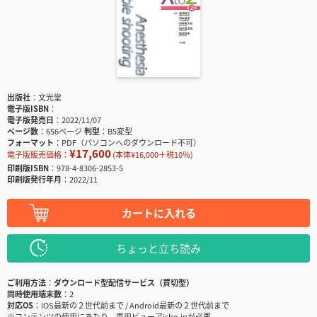
出版社
文光堂
電子版ISBN
電子版発売日
2022/11/07
ページ数
656ページ
判型
B5変型
フォーマット
PDF（パソコンへのダウンロード不可）
¥17,600
電子版販売価格：
(本体¥16,000＋税10％)
印刷版ISBN
978-4-8306-2853-5
印刷版発行年月
2022/11
カートに入れる
ちょっと立ち読み
ご利用方法
ダウンロード型配信サービス（買切型）
同時使用端末数
2
対応OS
iOS最新の２世代前まで / Android最新の２世代前まで
※コンテンツの使用にあたり、専用ビューアisho.jpが必要