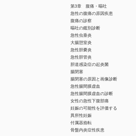
第3章 腹痛・嘔吐
急性の腹痛の原因疾患
腹痛の診察
嘔吐の鑑別診断
急性虫垂炎
大腸憩室炎
急性胆嚢炎
急性胆管炎
胆道感染症の起炎菌
腸閉塞
腸閉塞の原因と画像診断
急性腸間膜虚血
急性腸間膜虚血の診断
女性の急性下腹部痛
妊娠の可能性を評価する
異所性妊娠
付属器捻転
骨盤内炎症性疾患