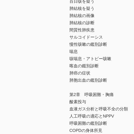
百日咳を疑う
肺結核を疑う
肺結核の画像
肺結核の診断
間質性肺疾患
サルコイドーシス
慢性咳嗽の鑑別診断
喘息
咳喘息・アトピー咳嗽
喀血の鑑別診断
肺癌の症状
肺胞出血の鑑別診断
第2章 呼吸困難・胸痛
酸素投与
血液ガス分析と呼吸不全の分類
人工呼吸の適応とNPPV
呼吸困難の鑑別診断
COPDの身体所見