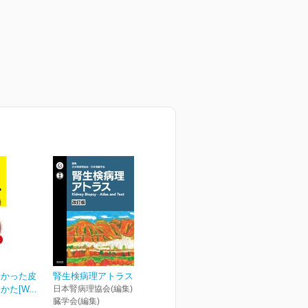
なかった皮
腎生検病理アトラス 改訂版
た[W...
日本腎病理協会(編集) 日本腎
臓学会(編集)