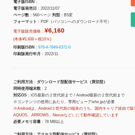
電子版ISBN
電子版発売日
2022/11/07
ページ数
560ページ
判型
B5変
フォーマット
PDF（パソコンへのダウンロード不可）
¥6,160
電子版販売価格：
(本体¥5,600＋税10％)
印刷版ISBN
978-4-7849-6372-0
印刷版発行年月
2022/11
ご利用方法
ダウンロード型配信サービス（買切型）
同時使用端末数
2
対応OS
iOS最新の２世代前まで / Android最新の２世代前まで
※コンテンツの使用にあたり、専用ビューアisho.jpが必要
※Androidは、Android２世代前の端末のうち、国内キャリア経由で販
AQUOS、ARROWS、Nexusなど）にて動作確認しています
必要メモリ容量
78 MB以上
ご利用方法
アクセス型配信サービス（買切型）