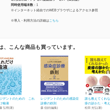
同時使用端末数
1
※インターネット経由でのWEBブラウザによるアクセス参照
※導入・利用方法の詳細は
こちら
は、こんな商品も買っています。
ジデントのための これ
レジデントのための感染症
誰も教えてくれ
け輸液
診療の鉄則
疹の診かた・考えか
藤 弘明(著)
森 信好(編集)
松田 光弘(著)