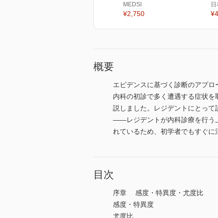
MEDSI
日
¥2,750
¥4
概要
エビデンスに基づく診断のアプロ
内科の初診で多く遭遇する症状を
説しました。レジデントにとって
——レジデントが内科診療を行う
れているため、初学者でもすぐに
目次
序章 感度・特異度・尤度比
感度・特異度
尤度比