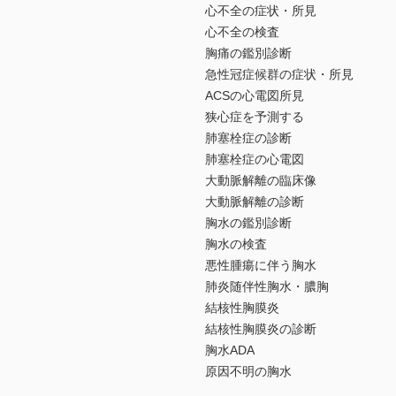
心不全の症状・所見
心不全の検査
胸痛の鑑別診断
急性冠症候群の症状・所見
ACSの心電図所見
狭心症を予測する
肺塞栓症の診断
肺塞栓症の心電図
大動脈解離の臨床像
大動脈解離の診断
胸水の鑑別診断
胸水の検査
悪性腫瘍に伴う胸水
肺炎随伴性胸水・膿胸
結核性胸膜炎
結核性胸膜炎の診断
胸水ADA
原因不明の胸水