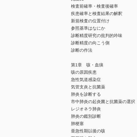
検査前確率・検査後確率
疾患確率と検査結果の解釈
新規検査の位置付け
参照基準はなにか
診断精度研究の批判的吟味
診断精度の向こう側
診断の作法
第1章 咳・血痰
咳の原因疾患
急性気道感染症
気管支炎と抗菌薬
肺炎を診断する
市中肺炎の起炎菌と抗菌薬の選択
レジオネラ肺炎
肺炎の鑑別診断
肺梗塞
亜急性期以後の咳