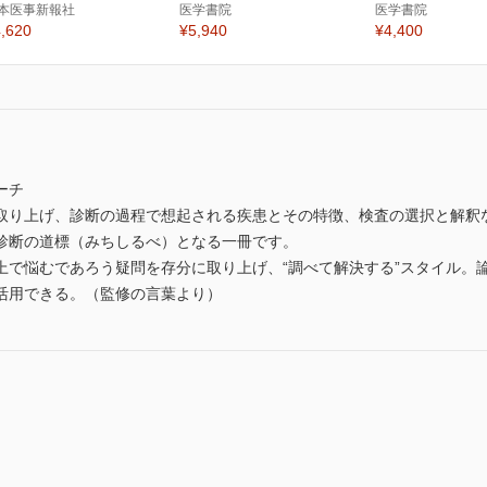
本医事新報社
医学書院
医学書院
,620
¥5,940
¥4,400
ーチ
取り上げ、診断の過程で想起される疾患とその特徴、検査の選択と解釈
診断の道標（みちしるべ）となる一冊です。
上で悩むであろう疑問を存分に取り上げ、“調べて解決する”スタイル。
活用できる。（監修の言葉より）