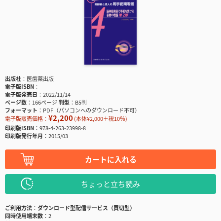
出版社
医歯薬出版
電子版ISBN
電子版発売日
2022/11/14
ページ数
166ページ
判型
B5判
フォーマット
PDF（パソコンへのダウンロード不可）
¥2,200
電子版販売価格：
(本体¥2,000＋税10％)
印刷版ISBN
978-4-263-23998-8
印刷版発行年月
2015/03
カートに入れる
ちょっと立ち読み
ご利用方法
ダウンロード型配信サービス（買切型）
同時使用端末数
2