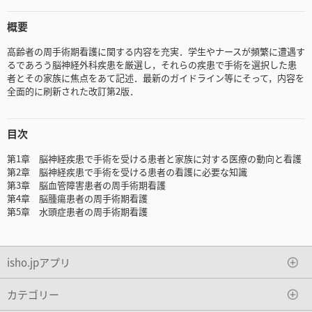
概要
高齢者の周手術期看護に関する内容を充実．学生やナースが頻繁に遭遇す
るであろう脳神経外科疾患を厳選し，それらの疾患で手術を選択した患
者とその家族に焦点をあて記述．最新のガイドライン等にそって，内容を
全面的に刷新された改訂第2版．
目次
第1章 脳神経疾患で手術を受ける患者と家族に対する医療の動向と看護
第2章 脳神経疾患で手術を受ける患者の看護に必要な知識
第3章 脳血管障害患者の周手術期看護
第4章 脳腫瘍患者の周手術期看護
第5章 水頭症患者の周手術期看護
isho.jpアプリ
カテゴリー