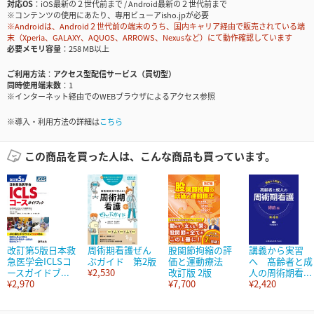
対応OS
iOS最新の２世代前まで / Android最新の２世代前まで
※コンテンツの使用にあたり、専用ビューアisho.jpが必要
※Androidは、Android２世代前の端末のうち、国内キャリア経由で販売されている端
末（Xperia、GALAXY、AQUOS、ARROWS、Nexusなど）にて動作確認しています
必要メモリ容量
258 MB以上
ご利用方法
アクセス型配信サービス（買切型）
同時使用端末数
1
※インターネット経由でのWEBブラウザによるアクセス参照
※導入・利用方法の詳細は
こちら
この商品を買った人は、こんな商品も買っています。
改訂第5版日本救
周術期看護ぜん
股関節拘縮の評
講義から実習
急医学会ICLSコ
ぶガイド 第2版
価と運動療法
へ 高齢者と成
ースガイドブ...
¥2,530
改訂版 2版
人の周術期看...
¥2,970
¥7,700
¥2,420