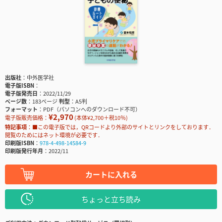
出版社
中外医学社
電子版ISBN
電子版発売日
2022/11/29
ページ数
183ページ
判型
A5判
フォーマット
PDF（パソコンへのダウンロード不可）
¥2,970
電子版販売価格：
(本体¥2,700＋税10％)
特記事項
■この電子版では，QRコードより外部のサイトとリンクをしております．
閲覧のためにはネット環境が必要です．
印刷版ISBN
978-4-498-14584-9
印刷版発行年月
2022/11
カートに入れる
ちょっと立ち読み