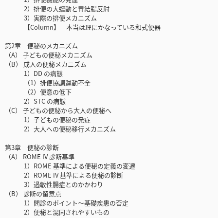
2）排便の大蠕動と胃結腸反射
3）実際の排便メカニズム
【Column】 本当は理にかなっている和式便器
第2章 便秘のメカニズム
（A） 子どもの便秘メカニズム
（B） 成人の便秘メカニズム
1）DD の病態
（1）排便協調運動不全
（2）便意の低下
2）STC の病態
（C） 子どもの便秘から大人の便秘へ
1）子どもの便秘の発症
2）大人への便秘移行メカニズム
第3章 便秘の診断
（A） ROME IV 診断基準
1）ROME 基準による便秘の定義の変遷
2）ROME IV 基準による便秘の診断
3）過敏性腸症とのかかわり
（B） 診断の留意点
1）問診のポイント〜基礎疾患の否定
2）便秘と混同されやすいもの