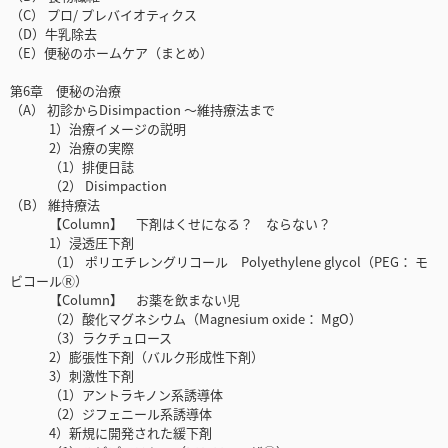
（C） プロ/ プレバイオティクス
（D）牛乳除去
（E）便秘のホームケア（まとめ）
第6章 便秘の治療
（A） 初診からDisimpaction 〜維持療法まで
1）治療イメージの説明
2）治療の実際
（1）排便日誌
（2） Disimpaction
（B） 維持療法
【Column】 下剤はくせになる？ ならない？
1）浸透圧下剤
（1） ポリエチレングリコール Polyethylene glycol（PEG： モ
ビコールⓇ）
【Column】 お薬を飲まない児
（2）酸化マグネシウム（Magnesium oxide： MgO）
（3）ラクチュロース
2）膨張性下剤（バルク形成性下剤）
3）刺激性下剤
（1）アントラキノン系誘導体
（2）ジフェニール系誘導体
4）新規に開発された緩下剤