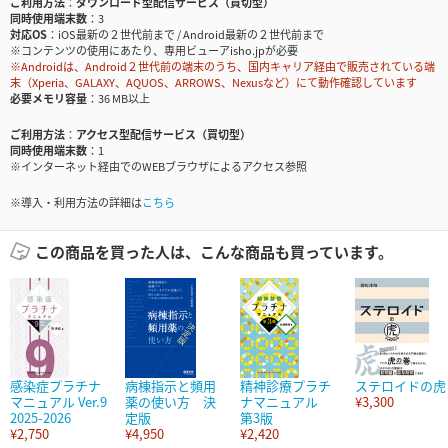
ご利用方法
ダウンロード型配信サービス（買切型）
同時使用端末数
3
対応OS
iOS最新の２世代前まで / Android最新の２世代前まで
※コンテンツの使用にあたり、専用ビューアisho.jpが必要
※Androidは、Android２世代前の端末のうち、国内キャリア経由で販売されている端
末（Xperia、GALAXY、AQUOS、ARROWS、Nexusなど）にて動作確認しています
必要メモリ容量
36 MB以上
ご利用方法
アクセス型配信サービス（買切型）
同時使用端末数
1
※インターネット経由でのWEBブラウザによるアクセス参照
※導入・利用方法の詳細は
こちら
この商品を買った人は、こんな商品も買っています。
感染症プラチナ
病棟指示と頻用
精神診療プラチ
ステロイドの虎
マニュアル Ver.9
薬の使い方 決
ナマニュアル
¥3,300
2025-2026
定版
第3版
¥2,750
¥4,950
¥2,420