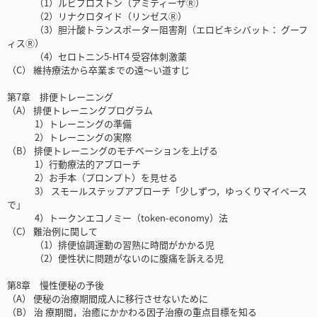
（1）ルビプロストン（アミティーザⓇ）
（2）リナクロタイド（リンゼスⓇ）
（3）胆汁酸トランスポーター阻害剤（エロビキシバット： グーフ
ィスⓇ）
（4）セロトニン5-HT4 受容体刺激薬
（C） 維持療法から卒業までの遠〜い道すじ
第7章 排便トレーニング
（A） 排便トレーニングプログラム
1）トレーニングの準備
2）トレーニングの実際
（B） 排便トレーニングのモチベーションを上げる
1）行動療法的アプローチ
2）お手本（プロンプト）を見せる
3） スモールステップアプローチ「少しずつ，ゆっくりマイペース
で」
4）トークンエコノミー（token-economy）法
（C） 難治例に関して
（1）排便協調運動の習熟に時間がかかる児
（2）便性状に問題がないのに腹痛を訴える児
第8章 慢性便秘の予後
（A） 便秘の治療期間成人に移行させないために
（B） 治 療期間，治癒にかかわる因子治療の重点目標を知る