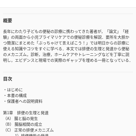
概要
長年にわたり子どもの便秘の診療に携わってきた著者が，「論文」「経
験」の両面から小児プライマリケアでの便秘診療を解説．要所を大胆か
つ簡潔にまとめた「ぶっちゃけて言えばこう！」では明日からの診療に
使える知識やコツをすぐに学べる．本文では排便の生理と発達から便秘
のメカニズム，診断，治療，ホームケアやトレーニングなどを丁寧に説
明し，エビデンスと現場での実際のギャップを埋める一冊となっている．
目次
・はじめに
・本書の構成
・保護者への説明資料
第1章 排便の生理と発達
（A） 腸と脳の発生
（B） 腸脳相関の成立
（C） 正常の排便メカニズム
1）排便機能の発達