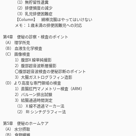
（1）無貯留性遺糞
（2）排便頻度の減少
（3）乳児排便困難症
【Column】 綿棒浣腸はやってはいけない
メモ： 1 歳未満の排便困難児への対応
第4章 便秘の診察・検査のポイント
（A） 理学所見
（B） 血液生化学検査
（C） 画像検査
1）腹部X 線単純撮影
2）腹部超音波断層撮影
〇腹部超音波検査の便秘診断のポイント
3）大腸ガストログラフィン造影
（D）より高度な専門領域の検査
1）直腸肛門マノメトリー検査（ARM）
2）バルーン排出試験
3）結腸通過時間測定
（1） X 線不透過マーカー法
（2） RI シンチグラフィー法
第5章 便秘のホームケア
（A） 水分摂取
（B） 食物繊維