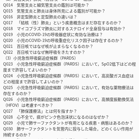
Q014 気管支炎と細気管支炎の鑑別は可能か？
Q015 気管支炎と肺炎は身体所見による鑑別が可能か？
Q016 非定型肺炎と定型肺炎の違いは？
Q017 「結核（性）肺炎」という疾患概念はまだ存在するのか？
Q018 マイコプラズマ肺炎に対するステロイド全身投与は有効か？
Q019 小児のCOVID-19の呼吸器症状に有効な治療は？
Q020 小児のCOVID-19の呼吸重症化リスク因子は存在するのか？
Q021 百日咳ではなぜ咳が止まらなくなるのか？
Q022 百日咳ではなぜ無呼吸をきたすのか？
（3）小児急性呼吸窮迫症候群（PARDS）
Q023 小児急性呼吸窮迫症候群（PARDS）において，SpO2低下はどの程
度まで許容してよいのか？
Q024 小児急性呼吸窮迫症候群（PARDS）において，高炭酸ガス血症は
どの程度まで許容してよいのか？
Q025 小児急性呼吸窮迫症候群（PARDS）において，有効な薬物療法は
存在するのか？
Q026 小児急性呼吸窮迫症候群（PARDS）において，高頻度振動換気法
（HFOV）は考慮すべきか？
Q027 「肺保護療法」とは何を指すか？
Q028 心不全で，痰がピンク色泡沫状になるのはなぜか？
Q029 小児で肺サーファクタントが有用となる疾患・病態はあるのか？
Q030 肺サーファクタントを気管内に投与した場合，どのくらい作用が
持続するのか？