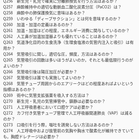
Q256 新生児・乳児で確実に分離肺換気を行う方法はあるか？
Q257 麻酔維持中の適切な動脈血二酸化炭素分圧（PaCO2）は？
Q258 麻酔中の肺保護換気に意味はあるか？
Q259 いわゆる「ディープサクション」とは何を意味するのか？
Q260 加温・加湿の定義はあるのか？
Q261 加温・加湿はどの程度，エネルギー消費に関与しているのか？
Q262 人工鼻が加温加湿器よりも優れていることはあるのか？
Q263 気道浄化目的の生食洗浄（生理食塩液の気管内注入と吸引）は有
用か？
Q264 気管吸引に関し，適切な圧，頻度，方法はあるのか？
Q265 気管吸引の回数は多いほうがよいのか，それとも最低限行うのが
よいのか？
Q266 気管吸引後は陽圧加圧が必要か？
Q267 気管吸引は誰でも実施してよいのか？
Q268 気管チューブ周囲からのエアリークはどの程度あればよいという
指標はあるのか？
Q269 術中に気管支拡張薬を吸入する方法は？
Q270 新生児・乳児の気管挿管中，鎮静は必要なのか？
Q271 人工呼吸患者において口腔ケアは必要か？
Q272 カフ付き気管チューブ管理で人工呼吸器関連肺炎（VAP）は減る
のか？
Q273 口吸引を行う際，嘔吐を誘発しない方法はあるのか？
Q274 人工呼吸中および抜管前の気胸や胸水で酸素化が維持できていて
も，胸腔ドレナージは必要か？