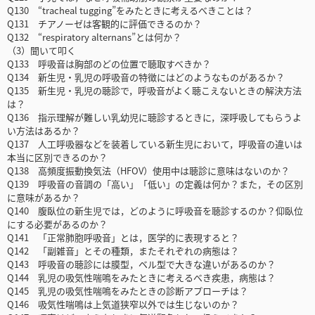
Q130 “tracheal tugging”をみたときに考えるべきことは？
Q131 チアノーゼは客観的に評価できるのか？
Q132 “respiratory alternans”とは何か？
（3）聞いて叩く
Q133 呼吸音は胸部のどの位置で聴取すべきか？
Q134 新生児・乳児の呼吸音の特徴にはどのようなものがあるか？
Q135 新生児・乳児の聴診で，呼吸音がよく聴こえないときの解決方法
は？
Q136 指示理解が難しい乳幼児に聴診するときに，深呼吸してもらうよ
い方法はあるか？
Q137 人工呼吸器などを装着している新生児において，呼吸音の違いは
本当に区別できるのか？
Q138 高頻度振動換気法（HFOV）使用中は聴診に意味はないのか？
Q139 呼吸音の音調の「高い」「低い」の定義は何か？また，その区別
に意味があるか？
Q140 腹臥位の新生児では，どのように呼吸音を聴診するのか？仰臥位
にする必要があるのか？
Q141 「正常肺胞呼吸音」とは，医学的に表現すると？
Q142 「副雑音」とその種類，またそれぞれの病態は？
Q143 呼吸音の聴診には膜型，ベル型で大きな違いがあるのか？
Q144 乳児の吸気性喘鳴をみたときに考えるべき疾患，病態は？
Q145 乳児の吸気性喘鳴をみたときの診断アプローチは？
Q146 吸気性喘鳴は上気道狭窄以外では生じないのか？