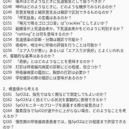
Q147 嗄声はどのようなときに気道緊急として扱うべきか？
Q148 呻吟はどのようなときに，どのような機序でみられるのか？
Q149 気管支喘息と細気管支炎は聴診で区別できるものなのか？
Q150 「呼気延長」の定義はあるのか？
Q151 「喉元で鳴るゴロゴロ音」は“crackles”としてよいか？
Q152 副雑音が上気道由来か，下気道由来かをどのように判別するか？
Q153 “rattling”とは何を意味するのか？
Q154 気道感染の診断・分類は聴診で可能か？
Q155 吸啜中，啼泣中に呼吸の評価を行うことは可能か？
Q156 「エア入りが悪い」あるいは「エア入りが良好」とよくいわれる
が，客観的な基準はあるのか？
Q157 「奇脈」とはどのようなことを意味するのか？
Q158 打診は呼吸器内病変の診断にどの程度，役立つか？
Q159 呼吸器病変の鑑別に，胸部の打診は必要か？
Q160 学校健診の際の聴診には意味があるのか？
2．検査値から考える
Q161 SpO2は，指先ではなく腕などで測定してもよいのか？
Q162 SpO2がよく拾えている状況を客観的に表現できるか？
Q163 SpO2モニターのプローブを装着する際の留意点は？
Q164 酸素投与でSpO2が速やかに上がらない場合，どのようなことを考
えるか？
Q165 慢性期の呼吸器疾患患者では，低SpO2はどの程度まで許容できる
のか？