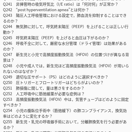
Q241 非挿管時の吸気呼気比（I/E ratio）は「何対何」が正常か？
Q242 “post hyperventilation apnea”とは何か？
Q243 陽圧人工呼吸管理における設定で，肺血流を抑制することはでき
るのか？
Q244 無気肺に対して，呼気終末陽圧（PEEP）を上げることは正しい行
動か？
Q245 呼気終末陽圧（PEEP）を上げると血圧は下がるのか？
Q246 呼吸不全に対して，厳密な水分管理（ドライ管理）は効果がある
のか？
Q247 新生児と小児で高頻度振動換気法（HFOV）の位置づけが異なる背
景は？
Q248 小児や成人では，新生児ほど高頻度振動換気法（HFOV）が用いら
れないのはなぜか？
Q249 適切な圧サポート（PS）はどのように選択すべきか？
Q250 圧トリガーとフロートリガーはどちらがよいのか？
Q251 肺損傷に関して，量は悪さをするのか？
Q252 人工呼吸中に筋弛緩薬が必要な症例は？
Q253 高頻度振動換気法（HFOV）中は，気管チューブはどのように固定
すべきか？
Q254 小児の腹臥位手術中（筋弛緩下）の肺コンプライアンス，換気効
率はどのように変化するか？
Q255 新生児・乳児の呼吸器手術において，分離肺換気を行う必要があ
るか？