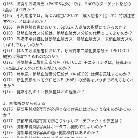
Q166 肺炎や呼吸障害（PARDS以外）では，SpO2のターゲットをどの
程度にすべきか？
Q167 小児患者では，SpO2測定において（成人患者と比して）特別注意
すべきことはあるのか？
Q168 急性期肺疾患において，SpO2を入退院の指標にできるのか？
Q169 静脈血液ガス分析は，動脈血液ガス分析の代用としてよいのか？
Q170 呼吸不全評価には動脈血液ガス，静脈血液ガス，末梢血液ガスの
いずれでもよいのか？
Q171 非人工呼吸患者において，呼気終末二酸化炭素分圧（PETCO2）
観察は信頼できるものなのか？
Q172 呼気終末二酸化炭素分圧（PETCO2）モニタリングは，経鼻ある
いは鼻口マスクのどちらがよいのか？
Q173 肺胞気・動脈血酸素分圧較差（A-aDO2）は何を意味するのか？
Q174 新生児期のヘモグロビンF（HbF）の影響はいつまで考えておくべ
きか？
Q175 健常小児の１回換気量はどの程度か？
3．画像所見から考える
Q176 頸部単純X線写真が必須となる疾患にはどのようなものがあるの
か？
Q177 頸部単純X線写真で起こりやすいアーチファクトの原因は？
Q178 胸部単純X線写真はポータブル撮影でもよいのか？
Q179 胸部単純X線写真の適正撮影条件はあるのか？