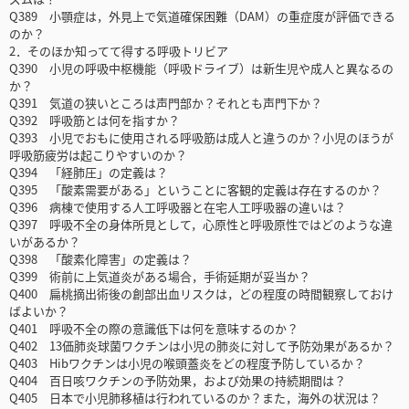
Q389 小顎症は，外見上で気道確保困難（DAM）の重症度が評価できる
のか？
2．そのほか知ってて得する呼吸トリビア
Q390 小児の呼吸中枢機能（呼吸ドライブ）は新生児や成人と異なるの
か？
Q391 気道の狭いところは声門部か？それとも声門下か？
Q392 呼吸筋とは何を指すか？
Q393 小児でおもに使用される呼吸筋は成人と違うのか？小児のほうが
呼吸筋疲労は起こりやすいのか？
Q394 「経肺圧」の定義は？
Q395 「酸素需要がある」ということに客観的定義は存在するのか？
Q396 病棟で使用する人工呼吸器と在宅人工呼吸器の違いは？
Q397 呼吸不全の身体所見として，心原性と呼吸原性ではどのような違
いがあるか？
Q398 「酸素化障害」の定義は？
Q399 術前に上気道炎がある場合，手術延期が妥当か？
Q400 扁桃摘出術後の創部出血リスクは，どの程度の時間観察しておけ
ばよいか？
Q401 呼吸不全の際の意識低下は何を意味するのか？
Q402 13価肺炎球菌ワクチンは小児の肺炎に対して予防効果があるか？
Q403 Hibワクチンは小児の喉頭蓋炎をどの程度予防しているか？
Q404 百日咳ワクチンの予防効果，および効果の持続期間は？
Q405 日本で小児肺移植は行われているのか？また，海外の状況は？