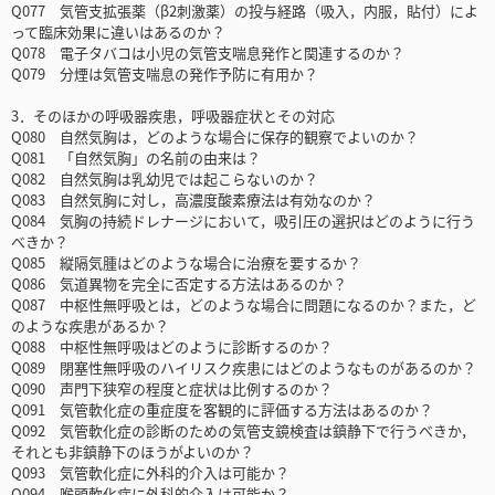
Q077 気管支拡張薬（β2刺激薬）の投与経路（吸入，内服，貼付）によ
って臨床効果に違いはあるのか？
Q078 電子タバコは小児の気管支喘息発作と関連するのか？
Q079 分煙は気管支喘息の発作予防に有用か？
3．そのほかの呼吸器疾患，呼吸器症状とその対応
Q080 自然気胸は，どのような場合に保存的観察でよいのか？
Q081 「自然気胸」の名前の由来は？
Q082 自然気胸は乳幼児では起こらないのか？
Q083 自然気胸に対し，高濃度酸素療法は有効なのか？
Q084 気胸の持続ドレナージにおいて，吸引圧の選択はどのように行う
べきか？
Q085 縦隔気腫はどのような場合に治療を要するか？
Q086 気道異物を完全に否定する方法はあるのか？
Q087 中枢性無呼吸とは，どのような場合に問題になるのか？また，ど
のような疾患があるか？
Q088 中枢性無呼吸はどのように診断するのか？
Q089 閉塞性無呼吸のハイリスク疾患にはどのようなものがあるのか？
Q090 声門下狭窄の程度と症状は比例するのか？
Q091 気管軟化症の重症度を客観的に評価する方法はあるのか？
Q092 気管軟化症の診断のための気管支鏡検査は鎮静下で行うべきか，
それとも非鎮静下のほうがよいのか？
Q093 気管軟化症に外科的介入は可能か？
Q094 喉頭軟化症に外科的介入は可能か？