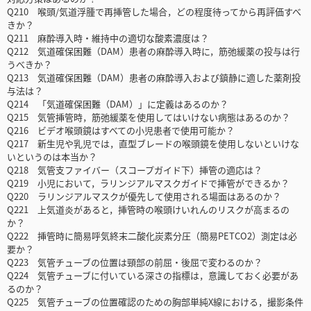
Q210 喉頭/気道浮腫で再挿管した場合，どの程度待ってから再評価すべ
きか？
Q211 麻酔導入時・維持中の適切な酸素濃度は？
Q212 気道確保困難（DAM）患者の麻酔導入時に，筋弛緩薬の投与は行
うべきか？
Q213 気道確保困難（DAM）患者の麻酔導入および鎮静に適した薬剤投
与法は？
Q214 「気道確保困難（DAM）」に定義はあるのか？
Q215 気管挿管時，筋弛緩薬を使用してはいけない病態はあるのか？
Q216 ビデオ喉頭鏡はすべての小児患者で使用可能か？
Q217 新生児や乳児では，直型ブレードの喉頭鏡を使用しないといけな
いというのは本当か？
Q218 気管支ファイバー（スコープガイド下）挿管の適応は？
Q219 小児において，ラリンジアルマスクガイドで挿管ができるか？
Q220 ラリンジアルマスクが優先して使用される場面はあるのか？
Q221 上気道炎があると，挿管時の喉頭けいれんのリスクが高まるの
か？
Q222 挿管時に簡易呼気終末二酸化炭素分圧（簡易PETCO2）測定は必
要か？
Q223 気管チューブの位置は頸部の前屈・後屈で変わるのか？
Q224 気管チューブに付いている深さの指標は，意識しておく必要があ
るのか？
Q225 気管チューブの位置確認のための胸部単純X線における，撮影条件