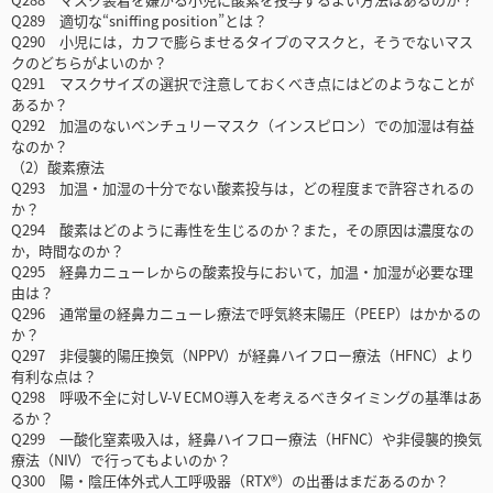
Q289 適切な“sniffing position”とは？
Q290 小児には，カフで膨らませるタイプのマスクと，そうでないマス
クのどちらがよいのか？
Q291 マスクサイズの選択で注意しておくべき点にはどのようなことが
あるか？
Q292 加温のないベンチュリーマスク（インスピロン）での加湿は有益
なのか？
（2）酸素療法
Q293 加温・加湿の十分でない酸素投与は，どの程度まで許容されるの
か？
Q294 酸素はどのように毒性を生じるのか？また，その原因は濃度なの
か，時間なのか？
Q295 経鼻カニューレからの酸素投与において，加温・加湿が必要な理
由は？
Q296 通常量の経鼻カニューレ療法で呼気終末陽圧（PEEP）はかかるの
か？
Q297 非侵襲的陽圧換気（NPPV）が経鼻ハイフロー療法（HFNC）より
有利な点は？
Q298 呼吸不全に対しV-V ECMO導入を考えるべきタイミングの基準はあ
るか？
Q299 一酸化窒素吸入は，経鼻ハイフロー療法（HFNC）や非侵襲的換気
療法（NIV）で行ってもよいのか？
Q300 陽・陰圧体外式人工呼吸器（RTX®）の出番はまだあるのか？