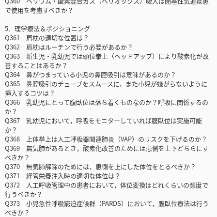
Q360 ヘリウム・酸素混合ガス（ヘリオックス）吸入は閉塞性気道疾患
で使用を考慮すべきか？
5．理学療法＆ポジショニング
Q361 肩枕の適切な位置は？
Q362 肩枕はルーチンで行う必要があるか？
Q363 新生児・乳幼児では頭位拳上（ヘッドアップ）により酸素化が改
善することはあるか？
Q364 鼻がつまっている小児の鼻腔吸引は意味があるのか？
Q365 鼻腔吸引のチューブをスムースに，また小児が嫌がらないように
挿入するコツは？
Q366 乳幼児にとって腹臥位は落ち着くものなのか？呼吸に関係するの
か？
Q367 乳幼児において，呼吸をモニターしていれば腹臥位は実施可能
か？
Q368 上体挙上は人工呼吸器関連肺炎（VAP）のリスクを下げるのか？
Q369 無気肺があるとき，酸素化改善のためには患側を上下どちらにす
べきか？
Q370 無気肺解除のためには，患側を上にした体位をとるべきか？
Q371 経管栄養注入時の適切な体位は？
Q372 人工呼吸管理中の患者において，体位変換はどれくらいの頻度で
行うべきか？
Q373 小児急性呼吸窮迫症候群（PARDS）において，腹臥位療法は行う
べきか？