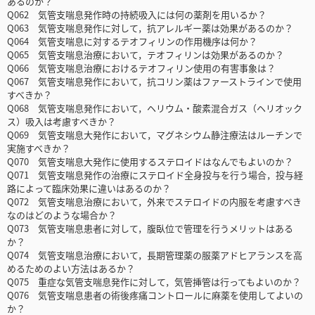
あるのか？
Q062 気管支喘息発作時の持続吸入には何の薬剤を用いるか？
Q063 気管支喘息発作に対して，抗アレルギー薬は効果があるのか？
Q064 気管支喘息に対するテオフィリンの作用機序は何か？
Q065 気管支喘息治療において，テオフィリンは効果があるのか？
Q066 気管支喘息治療におけるテオフィリン使用の有害事象は？
Q067 気管支喘息発作において，抗コリン薬はファーストラインで使用
すべきか？
Q068 気管支喘息発作において，ヘリウム・酸素混合ガス（ヘリオック
ス）吸入は考慮すべきか？
Q069 気管支喘息大発作において，マグネシウム静注療法はルーチンで
実施すべきか？
Q070 気管支喘息大発作に使用するステロイドはなんでもよいのか？
Q071 気管支喘息発作の治療にステロイド全身投与を行う場合，投与経
路によって臨床効果に違いはあるのか？
Q072 気管支喘息治療において，外来でステロイドの内服を考慮すべき
なのはどのような場合か？
Q073 気管支喘息患者に対して，腹臥位で管理を行うメリットはある
か？
Q074 気管支喘息治療において，長期管理薬の服薬アドヒアランスを高
めるためのよい方法はあるか？
Q075 重症な気管支喘息発作に対して，気管挿管は行ってもよいのか？
Q076 気管支喘息患者の術後疼痛コントロールに麻薬を使用してよいの
か？