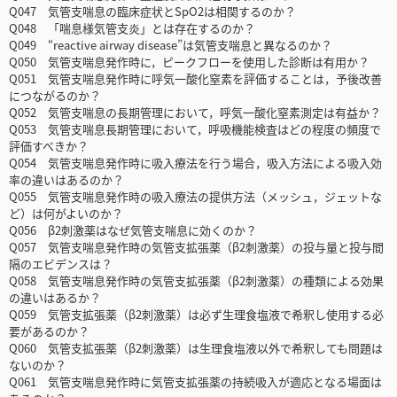
Q047 気管支喘息の臨床症状とSpO2は相関するのか？
Q048 「喘息様気管支炎」とは存在するのか？
Q049 “reactive airway disease”は気管支喘息と異なるのか？
Q050 気管支喘息発作時に，ピークフローを使用した診断は有用か？
Q051 気管支喘息発作時に呼気一酸化窒素を評価することは，予後改善
につながるのか？
Q052 気管支喘息の長期管理において，呼気一酸化窒素測定は有益か？
Q053 気管支喘息長期管理において，呼吸機能検査はどの程度の頻度で
評価すべきか？
Q054 気管支喘息発作時に吸入療法を行う場合，吸入方法による吸入効
率の違いはあるのか？
Q055 気管支喘息発作時の吸入療法の提供方法（メッシュ，ジェットな
ど）は何がよいのか？
Q056 β2刺激薬はなぜ気管支喘息に効くのか？
Q057 気管支喘息発作時の気管支拡張薬（β2刺激薬）の投与量と投与間
隔のエビデンスは？
Q058 気管支喘息発作時の気管支拡張薬（β2刺激薬）の種類による効果
の違いはあるか？
Q059 気管支拡張薬（β2刺激薬）は必ず生理食塩液で希釈し使用する必
要があるのか？
Q060 気管支拡張薬（β2刺激薬）は生理食塩液以外で希釈しても問題は
ないのか？
Q061 気管支喘息発作時に気管支拡張薬の持続吸入が適応となる場面は