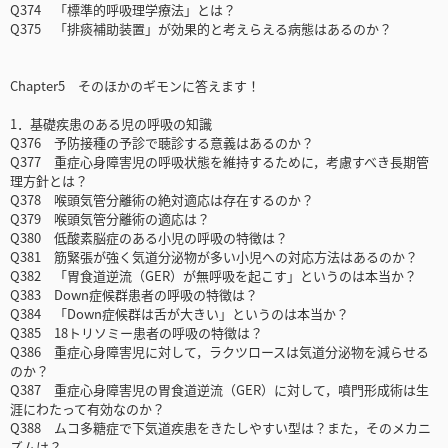
Q374 「標準的呼吸理学療法」とは？
Q375 「排痰補助装置」が効果的と考えらえる病態はあるのか？
Chapter5 そのほかのギモンに答えます！
1．基礎疾患のある児の呼吸の知識
Q376 予防接種の予診で聴診する意義はあるのか？
Q377 重症心身障害児の呼吸状態を維持するために，考慮すべき長期管
理方針とは？
Q378 喉頭気管分離術の絶対適応は存在するのか？
Q379 喉頭気管分離術の適応は？
Q380 低酸素脳症のある小児の呼吸の特徴は？
Q381 筋緊張が強く気道分泌物が多い小児への対応方法はあるのか？
Q382 「胃食道逆流（GER）が無呼吸を起こす」というのは本当か？
Q383 Down症候群患者の呼吸の特徴は？
Q384 「Down症候群は舌が大きい」というのは本当か？
Q385 18トリソミー患者の呼吸の特徴は？
Q386 重症心身障害児に対して，ラクツロースは気道分泌物を減らせる
のか？
Q387 重症心身障害児の胃食道逆流（GER）に対して，噴門形成術は生
涯にわたって有効なのか？
Q388 ムコ多糖症で下気道疾患をきたしやすい型は？また，そのメカニ
ズムは？