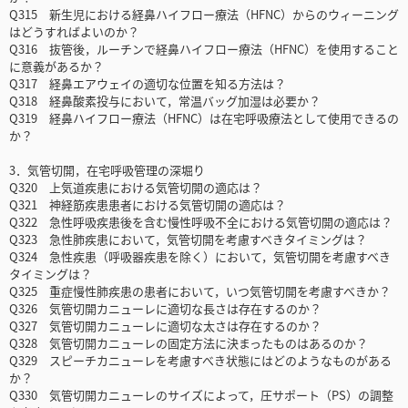
Q315 新生児における経鼻ハイフロー療法（HFNC）からのウィーニング
はどうすればよいのか？
Q316 抜管後，ルーチンで経鼻ハイフロー療法（HFNC）を使用すること
に意義があるか？
Q317 経鼻エアウェイの適切な位置を知る方法は？
Q318 経鼻酸素投与において，常温バッグ加湿は必要か？
Q319 経鼻ハイフロー療法（HFNC）は在宅呼吸療法として使用できるの
か？
3．気管切開，在宅呼吸管理の深堀り
Q320 上気道疾患における気管切開の適応は？
Q321 神経筋疾患患者における気管切開の適応は？
Q322 急性呼吸疾患後を含む慢性呼吸不全における気管切開の適応は？
Q323 急性肺疾患において，気管切開を考慮すべきタイミングは？
Q324 急性疾患（呼吸器疾患を除く）において，気管切開を考慮すべき
タイミングは？
Q325 重症慢性肺疾患の患者において，いつ気管切開を考慮すべきか？
Q326 気管切開カニューレに適切な長さは存在するのか？
Q327 気管切開カニューレに適切な太さは存在するのか？
Q328 気管切開カニューレの固定方法に決まったものはあるのか？
Q329 スピーチカニューレを考慮すべき状態にはどのようなものがある
か？
Q330 気管切開カニューレのサイズによって，圧サポート（PS）の調整