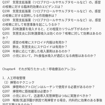
Q197 気管支拡張薬（ツロブテロールやサルブタモールなど）の，感冒
の咳嗽に対する臨床的効果のエビデンスは？
Q198 気管支拡張薬（ツロブテロールやサルブタモールなど）の，感冒
の咳嗽に対する説明しうる作用機序は？
Q199 気管支拡張薬（ツロブテロールやサルブタモールなど）は，感冒
の咳嗽に対して有害事象を起こしうるか？
Q200 β2刺激薬を吸入すると，どの程度カリウムが下がるのか？
Q201 気管支炎にβ2刺激薬吸入は効くのか？咳嗽に対して効果はあるの
か？
Q202 感冒の咳嗽にステロイド内服は有用か？
Q203 肺炎，気管支炎にステロイドは有用か？
Q204 年齢に応じて適した吸入薬剤はあるのか？
Q205 小児において，3％食塩水吸入が適応となる病態はあるのか？
Chapter4 それが知りたかった！呼吸療法のアレコレ
1．人工呼吸管理
（1）挿管のテクニック
Q206 挿管時のアトロピンはルーチンで使用する必要があるのか？
Q207 挿管時に筋弛緩薬は必要か？
Q208 小児において，迅速導入気管挿管はつねに実施すべきか？
Q209 喉頭/気道浮腫が原因で再挿管する場合，内科的に効果のある事後
対応方策はあるのか？