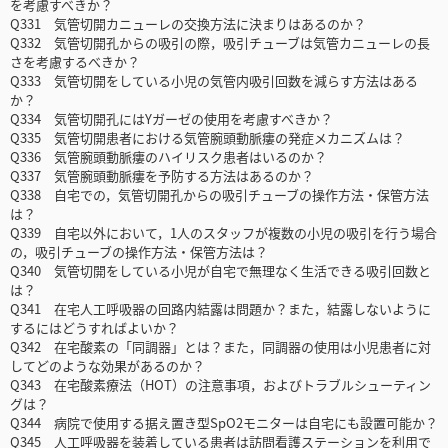
を考慮すべきか？
Q331 気管切開カニューレの交換方法に決まりはあるのか？
Q332 気管切開孔からの吸引の際，吸引チューブは気管カニューレの長
さを考慮するべきか？
Q333 気管切開をしている小児の気管内吸引回数を減らす方法はある
か？
Q334 気管切開孔にはYガーゼの使用を考慮すべきか？
Q335 気管切開患者における気管腕頭動脈瘻の発症メカニズムは？
Q336 気管腕頭動脈瘻のハイリスク患者はいるのか？
Q337 気管腕頭動脈瘻を予防する方法はあるのか？
Q338 自宅での，気管切開孔からの吸引チューブの操作方法・保管方法
は？
Q339 自宅以外において，1人のスタッフが複数の小児の吸引を行う場合
の，吸引チューブの操作方法・保管方法は？
Q340 気管切開をしている小児が自宅で無理なく生活できる吸引回数と
は？
Q341 在宅人工呼吸器の回路内結露は問題か？また，結露しないように
するにはどうすればよいか？
Q342 在宅酸素の「同調器」とは？また，同調器の使用は小児患者に対
してどのような効果があるのか？
Q343 在宅酸素療法（HOT）の注意事項，およびトラブルシューティン
グは？
Q344 病院で使用する据え置き型SpO2モニターは自宅にも設置可能か？
Q345 人工呼吸器を装着している患者は訪問看護ステーションを利用で