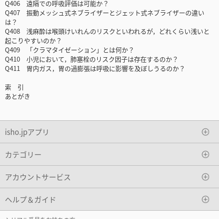
Q406 遠隔での呼吸評価は可能か？
Q407 振動メッシュ式ネブライザーとジェット式ネブライザーの違い
は？
Q408 浅麻酔は喉頭けいれんのリスクといわれるが，どれくらい浅いと
起こりやすいのか？
Q409 「クラマタイゼーション」とは何か？
Q410 小児において，肺塞栓のリスク因子は存在するのか？
Q411 胃内ガス，胃の過膨張は呼吸に影響を及ぼしうるのか？
索 引
あとがき
isho.jpアプリ
カテゴリー
アカウントサービス
ヘルプ＆ガイド