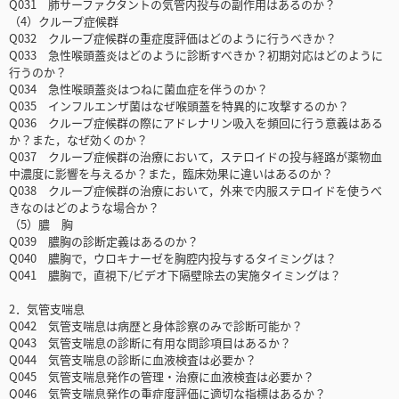
Q031 肺サーファクタントの気管内投与の副作用はあるのか？
（4）クループ症候群
Q032 クループ症候群の重症度評価はどのように行うべきか？
Q033 急性喉頭蓋炎はどのように診断すべきか？初期対応はどのように
行うのか？
Q034 急性喉頭蓋炎はつねに菌血症を伴うのか？
Q035 インフルエンザ菌はなぜ喉頭蓋を特異的に攻撃するのか？
Q036 クループ症候群の際にアドレナリン吸入を頻回に行う意義はある
か？また，なぜ効くのか？
Q037 クループ症候群の治療において，ステロイドの投与経路が薬物血
中濃度に影響を与えるか？また，臨床効果に違いはあるのか？
Q038 クループ症候群の治療において，外来で内服ステロイドを使うべ
きなのはどのような場合か？
（5）膿 胸
Q039 膿胸の診断定義はあるのか？
Q040 膿胸で，ウロキナーゼを胸腔内投与するタイミングは？
Q041 膿胸で，直視下/ビデオ下隔壁除去の実施タイミングは？
2．気管支喘息
Q042 気管支喘息は病歴と身体診察のみで診断可能か？
Q043 気管支喘息の診断に有用な問診項目はあるか？
Q044 気管支喘息の診断に血液検査は必要か？
Q045 気管支喘息発作の管理・治療に血液検査は必要か？
Q046 気管支喘息発作の重症度評価に適切な指標はあるか？