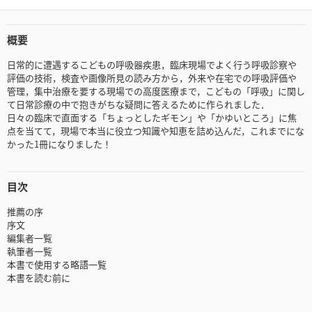
概要
日常的に遭遇するこどもの呼吸器疾患，臨床現場でよく行う呼吸診察や
評価の技術，検査や画像所見の読み方から，外来や在宅での呼吸評価や
管理，集中治療を要する現場での高度医療まで，こどもの「呼吸」に関し
て日常診療の中で抱きがちな疑問に答えるために作られました．
日々の臨床で直面する「ちょっとしたギモン」や「かゆいところ」に焦
点を当てて，現場で本当に役立つ知識や知恵を詰め込んだ，これまでにな
かった1冊になりました！
目次
推薦の序
序文
編集者一覧
執筆者一覧
本書で使用する略語一覧
本書を読む前に