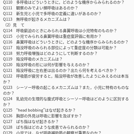
Q110 多呼吸はどういうときに，どのような機序からみられるのか？
Q111 観察のみでよい頻呼吸はあるのか？
Q112 新生児と小児で多呼吸の定義に違いがあるのか？
Q113 無呼吸が起きるメカニズムは？
（2）見 て
Q114 呼吸窮迫のときにみられる鼻翼呼吸は小児特有のものか？
Q115 小児でみられる鼻翼呼吸は重症度評価に有用か？
Q116 鼻翼呼吸はどういうときに，どのような機序からみられるのか？
Q117 陥没呼吸のみられる部位によって重症度の分類は可能か？
Q118 努力呼吸増強はどのようにして判断するのか？
Q119 陥没呼吸のメカニズムは？
Q120 陥没呼吸の形には何が影響を与えるのか？
Q121 陥没呼吸に左右差は出るのか？出たら何を考えるべきか？
Q122 呼吸筋が疲労すると，陥没呼吸が改善したようにみえるのは本当
か？
Q123 シーソー呼吸の起こるメカニズムは？また，小児に特有のものな
のか？
Q124 乳幼児の生理的な腹式呼吸とシーソー呼吸はどのように区別する
か？
Q125 “head bobbing”はなぜ起きるか？
Q126 胸部の外見は呼吸に影響を及ぼすか？
Q127 ばち指はなぜ起きるか？
Q128 ばち指はどのような疾患でみられるのか？
Q129 小児では，なぜ呼吸補助筋の観察が重要なのか？