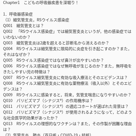
Chapter1 こどもの呼吸器疾患を深堀り！
1．呼吸器感染症
（1）細気管支炎，RSウイルス感染症
Q001 細気管支とは？
Q002 「RSウイルス感染症」では細気管支炎というが，他の感染症では
いわないのか？
Q003 細気管支炎は2歳を超えると診断名から消えるのか？
Q004 RSウイルスは細気管支に限局的に炎症を引き起こすのか？また，
それはなぜか？
Q005 RSウイルス感染症ではなぜ鼻汁が出やすいのか？
Q006 RSウイルス感染症ではなぜ無呼吸が生じるのか？また，無呼吸を
きたしやすい児の特徴は？
Q007 RSウイルス細気管支炎に有効な吸入療法とそのエビデンスは？
Q008 RSウイルス細気管支炎に有効な薬物療法（吸入以外）とそのエビ
デンスは？
Q009 RSウイルスに感染すると，将来，気管支喘息になりやすいのか？
Q010 パリビズマブ（シナジス®）の作用機序は？
Q011 パリビズマブ（シナジス®）の適応コホートが選ばれた背景は？
Q012 パリビズマブ（シナジス®）が使用されるようになって，どのよう
な社会医学的効果があったか？
Q013 RSウイルスの理想的なワクチンは？また，その作製が困難な理由
は？
（2）気管支炎，肺炎（百日咳・COVID-19・結核）