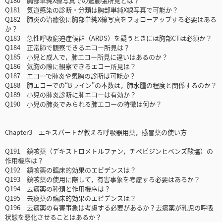
Q180 胸部単純X線写真での過膨張所見とは？
Q181 気道感染の診断・分類は胸部単純X線写真で可能か？
Q182 肺炎の治癒後に胸部単純X線写真をフォローアップする必要はある
か？
Q183 急性呼吸窮迫症候群（ARDS）を疑うときには胸部CTは必須か？
Q184 正常肺で観察できるエコー所見は？
Q185 小児と成人で，肺エコー所見に違いはあるのか？
Q186 気胸の際に観察できるエコー所見は？
Q187 エコーで肺炎や気胸の診断は可能か？
Q188 肺エコーでの“Bライン”の本数は，肺水腫の程度と関係するのか？
Q189 小児の肺炎診断に肺エコーは有効か？
Q190 小児の肺炎でみられる肺エコーの特徴は何か？
Chapter3 エキスパートが教える呼吸器用薬，感冒薬の使い方
Q191 鎮咳薬（デキストロメトルファン，チペピジンヒベンズ酸塩）の
作用機序は？
Q192 鎮咳薬の臨床的効果のエビデンスは？
Q193 鎮咳薬の使用に際して，有害事象を考慮する必要はあるか？
Q194 去痰薬の種類と作用機序は？
Q195 去痰薬の臨床的効果のエビデンスは？
Q196 去痰薬の有害事象は考慮する必要があるか？去痰薬が乳児の呼吸
状態を悪化させることはあるか？