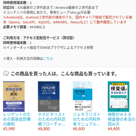
同時使用端末数
2
対応OS
iOS最新の２世代前まで / Android最新の２世代前まで
※コンテンツの使用にあたり、専用ビューアisho.jpが必要
※Androidは、Android２世代前の端末のうち、国内キャリア経由で販売されている端
末（Xperia、GALAXY、AQUOS、ARROWS、Nexusなど）にて動作確認しています
必要メモリ容量
94 MB以上
ご利用方法
アクセス型配信サービス（買切型）
同時使用端末数
1
※インターネット経由でのWEBブラウザによるアクセス参照
※導入・利用方法の詳細は
こちら
この商品を買った人は、こんな商品も買っています。
レジデントのた
ホスピタリスト
ジェネラリスト
病態がみえる
めの感染症診療
のための内科診
のための内科外
検査値の本当の
の鉄則
療フローチャ...
来マニュアル...
読み方
¥5,940
¥8,800
¥6,600
¥4,400