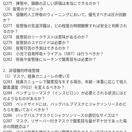
Q275 挿管中，鎮静の正しい評価は本当にできるのか？
（3）抜管のテクニック
Q276 侵襲的人工呼吸のウィーニングにおいて，優先すべきは圧か回数
か？
Q277 抜管後の気道浮腫は，どの程度の時間観察すれば安全と判断され
るのか？
Q278 抜管前のリークテストは意味があるのか？
Q279 抜管前のステロイドは必要か？
Q280 抜管可否の予測はできるのか？
Q281 小児で自発呼吸トライアル（SBT）は行うべきか？
Q282 術後や抜管後にルーチンで酸素投与は必要か？
2．非侵襲的呼吸管理
（1）マスク，経鼻カニューレの使い方
Q283 経鼻カニューレで酸素投与をする場合，年齢・体重に応じて吸入
酸素濃度（FIO2）を変えるべきか？
Q284 ベンチュリーマスク（インスピロン）が必要とされる状況にはど
のようなものがあるか？
Q285 ベッドサイドには，バッグバルブマスクとジャクソンリースのど
ちらを置いておくべきか？
Q286 バッグバルブマスクとジャクソンリースの適切なサイズは？
Q287 マスク，リザーバー付きマスクで酸素投与量が不十分であった場
合の問題点は？
Q288 マスク装着を嫌がる小児に酸素を投与するよい方法はあるのか？