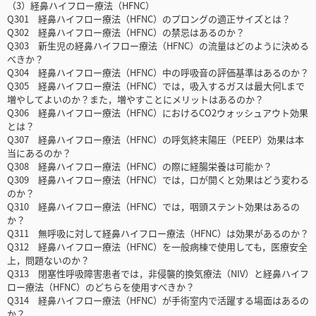
（3）経鼻ハイフロー療法（HFNC）
Q301 経鼻ハイフロー療法（HFNC）のプロングの適正サイズとは？
Q302 経鼻ハイフロー療法（HFNC）の禁忌はあるのか？
Q303 新生児の経鼻ハイフロー療法（HFNC）の流量はどのように決める
べきか？
Q304 経鼻ハイフロー療法（HFNC）中の呼吸音の評価基準はあるのか？
Q305 経鼻ハイフロー療法（HFNC）では，吸入するガスは最大何Lまで
増やしてよいのか？また，増やすことにメリットはあるのか？
Q306 経鼻ハイフロー療法（HFNC）におけるCO2ウォッシュアウト効果
とは？
Q307 経鼻ハイフロー療法（HFNC）の呼気終末陽圧（PEEP）効果は本
当にあるのか？
Q308 経鼻ハイフロー療法（HFNC）の際に経腸栄養は可能か？
Q309 経鼻ハイフロー療法（HFNC）では，口が開くと効果はどう変わる
のか？
Q310 経鼻ハイフロー療法（HFNC）では，咽頭ステント効果はあるの
か？
Q311 無呼吸に対して経鼻ハイフロー療法（HFNC）は効果があるのか？
Q312 経鼻ハイフロー療法（HFNC）を一般病棟で使用しても，医療安全
上，問題ないのか？
Q313 閉塞性呼吸障害患者では，非侵襲的換気療法（NIV）と経鼻ハイフ
ロー療法（HFNC）のどちらを使用すべきか？
Q314 経鼻ハイフロー療法（HFNC）が手術室内で活躍する場面はあるの
か？