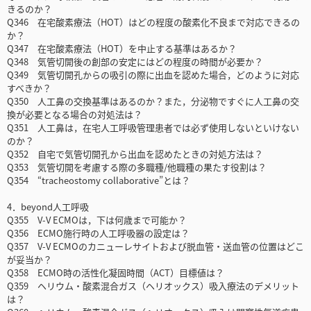
きるのか？
Q346 在宅酸素療法（HOT）はどの程度の酸素化不良まで対応できるの
か？
Q347 在宅酸素療法（HOT）を中止する基準はあるか？
Q348 気管切開後の創部の安定にはどの程度の時間が必要か？
Q349 気管切開孔からの吸引の際に出血を認めた場合，どのように対応
すべきか？
Q350 人工鼻の交換基準はあるのか？また，分泌物ですぐに人工鼻の交
換が必要となる場合の対処法は？
Q351 人工鼻は，在宅人工呼吸管理患者では必ず使用しないといけない
のか？
Q352 自宅で気管切開孔から出血を認めたときの対処方法は？
Q353 気管切開を考慮する際の多職種/他職種の果たす役割は？
Q354 “tracheostomy collaborative”とは？
4．beyond人工呼吸
Q355 V-V ECMOは，下は何歳まで可能か？
Q356 ECMO施行時の人工呼吸器の設定は？
Q357 V-V ECMOのカニューレサイトおよび脱血管・送血管の位置はどこ
が妥当か？
Q358 ECMO時の活性化凝固時間（ACT）目標値は？
Q359 ヘリウム・酸素混合ガス（ヘリオックス）吸入療法のデメリット
は？