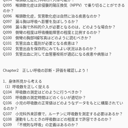
Q095 喉頭軟化症は非侵襲的陽圧換気（NPPV）で乗り切ることができる
のか？
Q096 喉頭軟化症，気管軟化症は自然に治る疾患なのか？
Q097 漏斗胸は呼吸へ影響を及ぼしうるか？
Q098 漏斗胸で外科的介入が必要となるのは，どのような場合か？
Q099 側彎の程度は呼吸機能障害の程度と比例するのか？
Q100 側彎の胸部X線写真はどのように読むべきか？
Q101 気管出血と鑑別が必要となる疾患は？
Q102 気管出血を保存的にみてもよい状況はあるのか？
Q103 気管出血に対して血管塞栓術が適応になる疾患や病態は？
Chapter2 正しい呼吸の診断・評価を確認しよう！
1．身体所見から考える
（1）呼吸数を正しく捉える
Q104 呼吸数の測定はどのように行うべきか？
Q105 呼吸数の測定時間はどのくらいが適切か？
Q106 小児の呼吸数の正常値はどのようなデータをもとに構築されてい
るのか？
Q107 小児科外来診療で，ルーチンに呼吸数を測定する必要はあるか？
Q108 運動をしたときの呼吸数はどの程度まで許容できるのか？
Q109 「不規則な呼吸」の定義はあるのか？