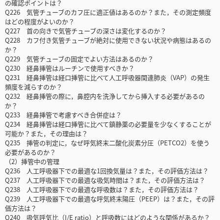
の確認ポイントは？
Q226 気管チューブのカフ圧に適正値はあるのか？また，その測定頻度
はどの程度がよいのか？
Q227 首の向きで気管チューブの深さは変化するのか？
Q228 カフ付き気管チューブが絶対に使用できない状況や病態はあるの
か？
Q229 気管チューブの固定でよい方法はあるのか？
Q230 経鼻挿管はルーチンで使用すべきか？
Q231 経鼻挿管は経口挿管に比べて人工呼吸器関連肺炎（VAP）の発生
頻度を減らすのか？
Q232 経鼻挿管の際に，鼻腔内を洗浄してから挿入する必要があるの
か？
Q233 経鼻挿管で考慮すべき合併症は？
Q234 経鼻挿管は経口挿管に比べて鎮静薬の必要量を少なくすることが
可能か？また，その理由は？
Q235 挿管の判定に，なぜ呼気終末二酸化炭素分圧（PETCO2）を使う
必要があるのか？
（2）挿管中の管理
Q236 人工呼吸器下での最適な1回換気量は？また，その評価方法は？
Q237 人工呼吸器下での最適な吸気時間は？また，その評価方法は？
Q238 人工呼吸器下での最適な呼吸数は？また，その評価方法は？
Q239 人工呼吸器下での最適な呼気終末陽圧（PEEP）は？また，その評
価方法は？
Q240 吸気呼気比（I/E ratio）と呼吸数にはどのような関係があるか？