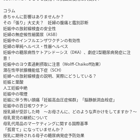
コラム
赤ちゃんに影響はありませんか？
その「張り」大丈夫？ 妊婦の腹痛と鑑別診断
妊娠中の放射線検査の安全性
妊婦の無症候性細菌尿（ASB）
妊娠中のインフルエンザワクチンの有効性
妊婦の単純ヘルペス・性器ヘルペス
妊娠中の糖尿病性ケトアシドーシス（DKA）、劇症1型糖尿病発症に注
意！
妊娠中のヨウ素過剰摂取に注意（Wolff-Chaikoff効果）
潜在性甲状腺機能低下症（SCH）
妊婦への放射線検査の説明、実際にどうしている？
妊娠と葉酸
人工妊娠中絶
妊娠中の喫煙
妊娠に伴う怖い頭痛「妊娠高血圧症候群」「脳静脈洞血栓症」
妊娠中の百日咳ワクチン
授乳婦が受診した時 ～お母さんに、どのような声かけをしてますか？～
母乳育児の継続について
母乳代用品のマーケティングに関する国際基準
「孤育て」になっていませんか？
授乳に期待される母子の糖尿病発症予防効果