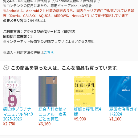
対応OS
iOS最新の２世代前まで / Android最新の２世代前まで
※コンテンツの使用にあたり、専用ビューアisho.jpが必要
※Androidは、Android２世代前の端末のうち、国内キャリア経由で販売されている端
末（Xperia、GALAXY、AQUOS、ARROWS、Nexusなど）にて動作確認しています
必要メモリ容量
94 MB以上
ご利用方法
アクセス型配信サービス（買切型）
同時使用端末数
1
※インターネット経由でのWEBブラウザによるアクセス参照
※導入・利用方法の詳細は
こちら
この商品を買った人は、こんな商品も買っています。
感染症プラチナ
総合内科病棟マ
妊娠と授乳 第4
糖尿病治療ガイ
マニュアル Ver.9
ニュアル 疾患
版
ド2024
2025-2026
ごとの管理
¥9,900
¥1,100
¥2,750
¥6,160