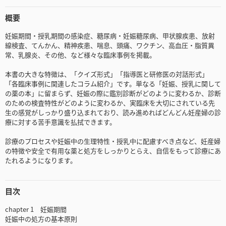
概要
妊娠期間・授乳期間の感染症、糖尿病・妊娠糖尿病、甲状腺疾患、放射
線検査、てんかん、精神疾患、喘息、頭痛、ワクチン、高血圧・脂質異
常、乳腺炎、その他、など様々な臨床事例を掲載。
本書の大きな特徴は、「クイズ形式」「指導医と研修医の対話形式」
「各臨床事例に関連したコラム紹介」です。単なる「妊娠、授乳に関して
の薬の本」に留まらず、妊娠の際に鑑別診断がどのように変わるか、診断
のための検査特性がどのように変わるか、実臨床を大切にされている先
生の感覚がしっかり盛り込まれており、読み進めればどんどん妊産婦の診
療に対する苦手意識を払拭できます。
診療のプロセスや妊娠中の生理特性・授乳中に配慮すべき点など、妊産婦
の特徴や安全で有用な薬と処方をしっかりとらえ、自信をもって診療にあ
たれるようになります。
目次
chapter 1 妊娠期間
妊娠中の処方の基本原則