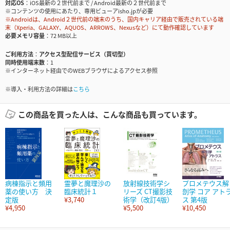
対応OS
iOS最新の２世代前まで / Android最新の２世代前まで
※コンテンツの使用にあたり、専用ビューアisho.jpが必要
※Androidは、Android２世代前の端末のうち、国内キャリア経由で販売されている端
末（Xperia、GALAXY、AQUOS、ARROWS、Nexusなど）にて動作確認しています
必要メモリ容量
72 MB以上
ご利用方法
アクセス型配信サービス（買切型）
同時使用端末数
1
※インターネット経由でのWEBブラウザによるアクセス参照
※導入・利用方法の詳細は
こちら
この商品を買った人は、こんな商品も買っています。
病棟指示と頻用
霊夢と魔理沙の
放射線技術学シ
プロメテウス解
薬の使い方 決
臨床統計１
リーズ CT撮影技
剖学 コア アト
定版
¥3,740
術学（改訂4版）
ス 第4版
¥4,950
¥5,500
¥10,450