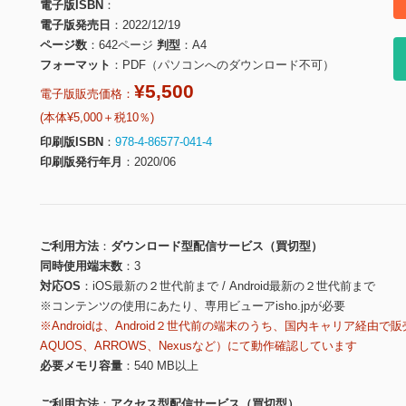
電子版ISBN
電子版発売日
2022/12/19
ページ数
642ページ
判型
A4
フォーマット
PDF（パソコンへのダウンロード不可）
¥5,500
電子版販売価格：
(本体¥5,000＋税10％)
印刷版ISBN
978-4-86577-041-4
印刷版発行年月
2020/06
ご利用方法
ダウンロード型配信サービス（買切型）
同時使用端末数
3
対応OS
iOS最新の２世代前まで / Android最新の２世代前まで
※コンテンツの使用にあたり、専用ビューアisho.jpが必要
※Androidは、Android２世代前の端末のうち、国内キャリア経由で販
AQUOS、ARROWS、Nexusなど）にて動作確認しています
必要メモリ容量
540 MB以上
ご利用方法
アクセス型配信サービス（買切型）