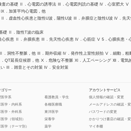
検査の基礎 Ⅱ．心電図の誘導法 Ⅲ．心電図判読の基礎 Ⅳ．心室肥大 Ⅴ
 Ⅸ．加算平均心電図，他
礎 Ⅱ．虚血性心疾患と陰性U波，陽性U波 Ⅲ．弁膜症と陰性U波 Ⅳ．先
基礎 Ⅱ．陰性T波の臨床
性心疾患 Ⅱ．弁膜疾患 Ⅲ．先天性心疾患 Ⅳ．心筋症 Ⅴ 5．心膜疾患・
 Ⅱ．洞性不整脈，他 Ⅲ．期外収縮 Ⅳ．発作性上室性頻拍 Ⅴ．細動，粗
Ⅸ．QT延長症候群，他 Ⅹ．危険な不整脈 Ⅺ．人工ペーシング Ⅻ．電気
扱い Ⅲ．雑音とその対策 Ⅳ．安全対策
テゴリー
アカウントサービス
礎医学系
看護教員・学生
個人情報の確認・変更
床医学・内科系
各種医療職
メールアドレスの確認・変
床医学・外科系
東洋医学
パスワードの変更
床医学（領域別）
栄養学
かかりつけ書店の確認・変
床医学（テーマ別）
薬学
マイ本棚