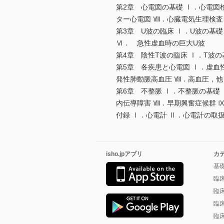
第2章 心電図の基礎 Ⅰ．心電図
ター心電図 Ⅷ．心臓電気生理検査
第3章 U波の臨床 Ⅰ．U波の基
Ⅵ． 急性虚血時の巨大U波
第4章 陰性T波の臨床 Ⅰ．T波の
第5章 各疾患と心電図 Ⅰ．虚血
発性肺動脈高血圧 Ⅷ．高血圧，他
第6章 不整脈 Ⅰ．不整脈の基礎
内伝導障害 Ⅷ．早期興奮症候群 
付録 Ⅰ．心電計 Ⅱ．心電計の取
isho.jpアプリ
カ
基
臨
臨
臨
臨