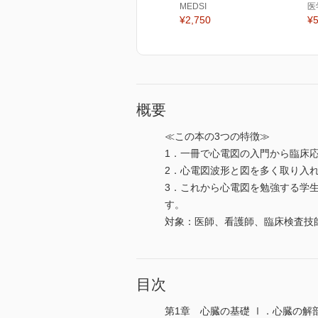
MEDSI
医
¥2,750
¥5
概要
≪この本の3つの特徴≫
1．一冊で心電図の入門から臨床
2．心電図波形と図を多く取り入
3．これから心電図を勉強する学
す。
対象：医師、看護師、臨床検査技
目次
第1章 心臓の基礎 Ⅰ．心臓の解