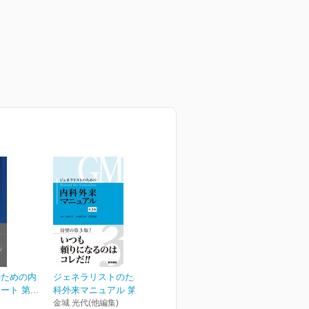
のための内
ジェネラリストのための内
ト 第...
科外来マニュアル 第3版
金城 光代(他編集)