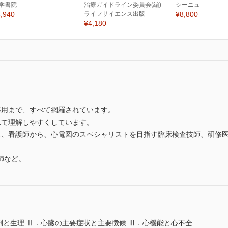
学書院
治療ガイドライン委員会(編)
シーニュ
,940
ライフサイエンス出版
¥8,800
¥4,180
応用まで、すべて網羅されています。
れて理解しやすくしています。
生、看護師から、心電図のスペシャリストを目指す臨床検査技師、研修
師など。
剖と生理 Ⅱ．心臓の主要症状と主要徴候 Ⅲ．心機能と心不全