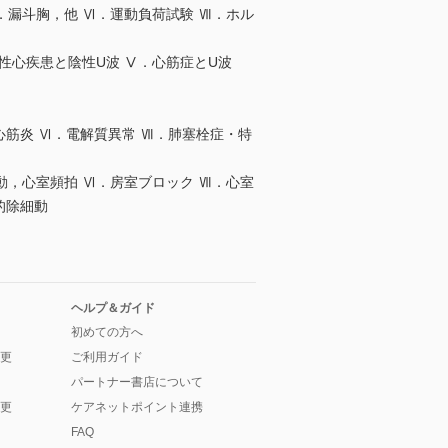
．漏斗胸，他 Ⅵ．運動負荷試験 Ⅶ．ホル
天性心疾患と陰性U波 Ⅴ．心筋症とU波
心筋炎 Ⅵ．電解質異常 Ⅶ．肺塞栓症・特
動，心室頻拍 Ⅵ．房室ブロック Ⅶ．心室
的除細動
ヘルプ＆ガイド
初めての方へ
更
ご利用ガイド
パートナー書店について
更
ケアネットポイント連携
FAQ