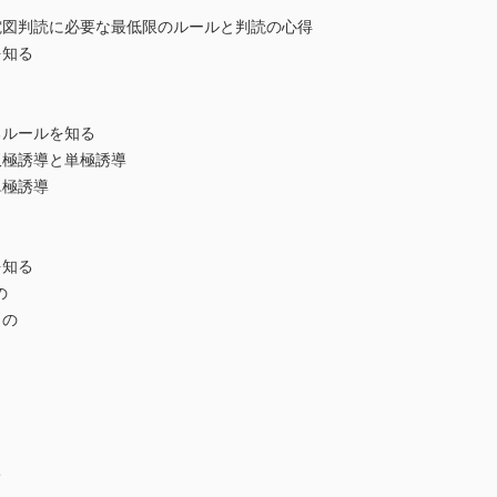
電図判読に必要な最低限のルールと判読の心得
を知る
るルールを知る
極誘導と単極誘導
極誘導
を知る
の
もの
て