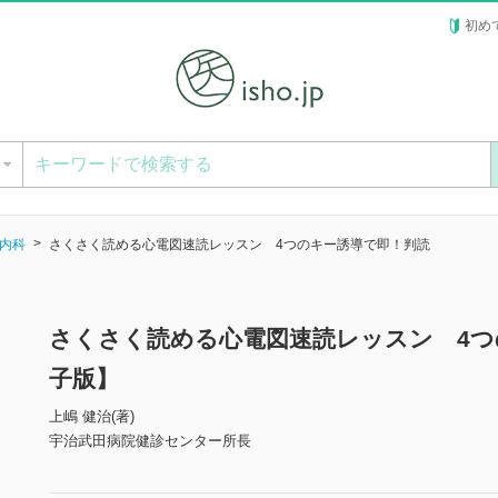
初め
ー
内科
さくさく読める心電図速読レッスン 4つのキー誘導で即！判読
さくさく読める心電図速読レッスン 4つ
子版】
上嶋 健治(著)
宇治武田病院健診センター所長