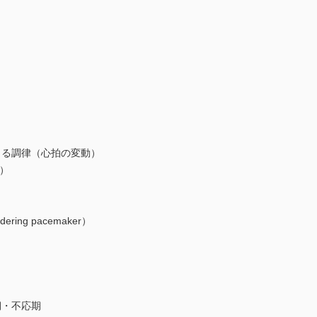
よる調律（心拍の変動）
n）
g pacemaker）
・不応期