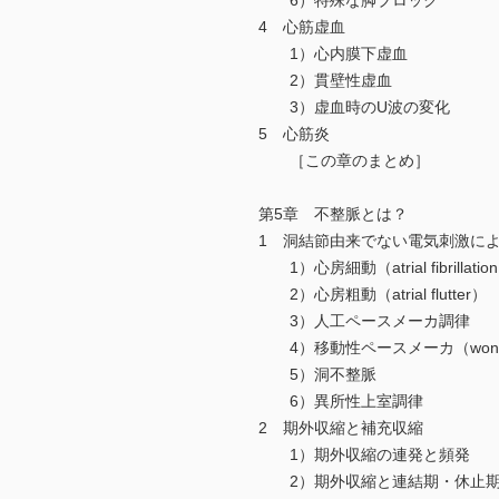
6）特殊な脚ブロック
4 心筋虚血
1）心内膜下虚血
2）貫壁性虚血
3）虚血時のU波の変化
5 心筋炎
［この章のまとめ］
第5章 不整脈とは？
1 洞結節由来でない電気刺激に
1）心房細動（atrial fibrillatio
2）心房粗動（atrial flutter）
3）人工ペースメーカ調律
4）移動性ペースメーカ（wonderin
5）洞不整脈
6）異所性上室調律
2 期外収縮と補充収縮
1）期外収縮の連発と頻発
2）期外収縮と連結期・休止期