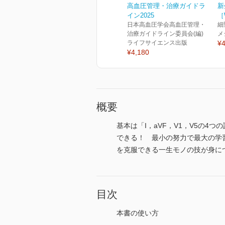
高血圧管理・治療ガイドラ
新
イン2025
［
日本高血圧学会高血圧管理・
細
治療ガイドライン委員会(編)
メ
ライフサイエンス出版
¥4
¥4,180
概要
基本は「I，aVF，V1，V5の
できる！ 最小の努力で最大の学
を克服できる一生モノの技が身に
目次
本書の使い方