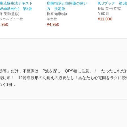
生児蘇生法テキスト
病棟指示と頻用薬の使い
ICUブック 第5
Web動画付］ 第5版
方 決定版
稲田 英一(監訳)
MEDSI
野 茂春(監修)
松原 知康(編)
¥11,000
ジカルビュー社
羊土社
,950
¥4,950
4つの誘導」だけ，不整脈は「P波を探し，QRS幅に注意」！ たったこれ
習効果！ 12誘導波形の丸覚えの必要なし！あなたも心電図をラクに読
つく1冊．