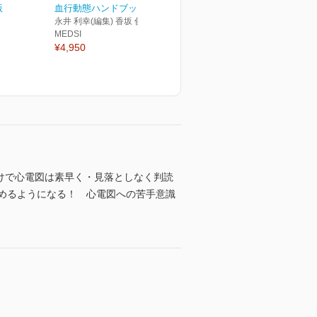
版
血行動態ハンドブック
永井 利幸(編集) 香坂 俊(編集)
MEDSI
¥4,950
だけで心電図は素早く・見落としなく判読
めるようになる！ 心電図への苦手意識