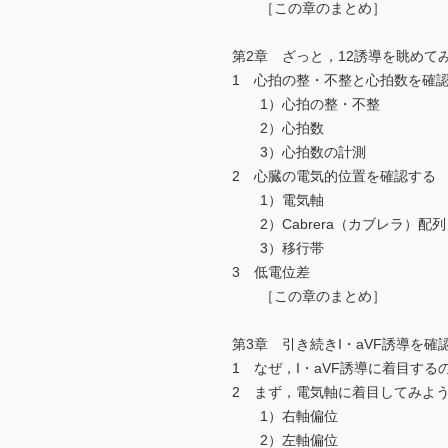
［この章のまとめ］
第2章 ざっと，12誘導を眺めて
1 心拍の整・不整と心拍数を確
1）心拍の整・不整
2）心拍数
3）心拍数の計測
2 心臓の電気的位置を確認する
1）電気軸
2）Cabrera（カブレラ）配列
3）移行帯
3 低電位差
［この章のまとめ］
第3章 引き続きI・aVF誘導を確
1 なぜ，I・aVF誘導に着目する
2 まず，電気軸に着目してみよ
1）右軸偏位
2）左軸偏位