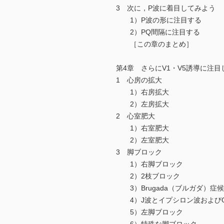
3 次に，P波に着目してみよう
1）P波の形に注目する
2）PQ間隔に注目する
［この章のまとめ］
第4章 さらにV1・V5誘導に注目
1 心房の拡大
1）右房拡大
2）左房拡大
2 心室肥大
1）右室肥大
2）左室肥大
3 脚ブロック
1）右脚ブロック
2）2枝ブロック
3）Brugada（ブルガダ）症
4）J波とイプシロン波およびQ
5）左脚ブロック