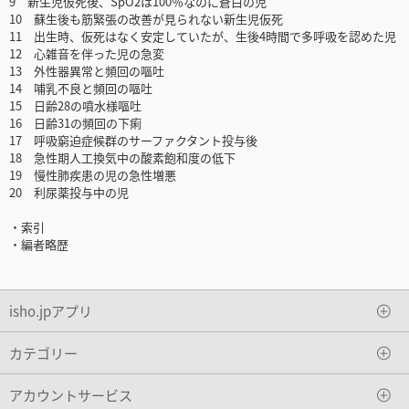
9 新生児仮死後、SpO2は100％なのに蒼白の児
10 蘇生後も筋緊張の改善が見られない新生児仮死
11 出生時、仮死はなく安定していたが、生後4時間で多呼吸を認めた児
12 心雑音を伴った児の急変
13 外性器異常と頻回の嘔吐
14 哺乳不良と頻回の嘔吐
15 日齢28の噴水様嘔吐
16 日齢31の頻回の下痢
17 呼吸窮迫症候群のサーファクタント投与後
18 急性期人工換気中の酸素飽和度の低下
19 慢性肺疾患の児の急性増悪
20 利尿薬投与中の児
・索引
・編者略歴
isho.jpアプリ
カテゴリー
アカウントサービス