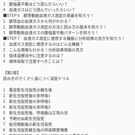
3 酸塩基平衡はどう読んだらいい？
4 血液ガスはどう読んでいったらいい？
■STEP 6 臍帯動脈血液ガス測定の意義を知ろう！
1 臍帯血の血液ガスから何がわかる？
2 臍帯動脈血液ガス測定の方法と読み方の基本を知ろう！
3 臍帯動脈血液ガスの酸塩基平衡パターンを知ろう！
■STEP 7 血液ガス測定に使用する機器と分析結果の見方を知ろう！
1 血液ガス測定に使用するのはどんな機器？
2 こんな情報もわかる！分析結果用紙の見方
3 低体温療法中に注意するのは？
4 検体採取で注意すべきことは？
【第2章】
読み方がさくさく身につく演習ドリル
1 重症新生児仮死の蘇生後
2 新生児仮死後の多呼吸1
3 新生児仮死後の多呼吸2
4 新生児仮死後の多呼吸3
5 新生児仮死後、呼吸数は正常の児
6 予期せぬ新生児仮死
7 胎児頻脈後の新生児仮死
8 新生児仮死蘇生後の呼吸障害増悪