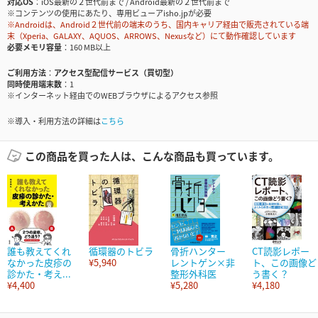
対応OS
iOS最新の２世代前まで / Android最新の２世代前まで
※コンテンツの使用にあたり、専用ビューアisho.jpが必要
※Androidは、Android２世代前の端末のうち、国内キャリア経由で販売されている端
末（Xperia、GALAXY、AQUOS、ARROWS、Nexusなど）にて動作確認しています
必要メモリ容量
160 MB以上
ご利用方法
アクセス型配信サービス（買切型）
同時使用端末数
1
※インターネット経由でのWEBブラウザによるアクセス参照
※導入・利用方法の詳細は
こちら
この商品を買った人は、こんな商品も買っています。
誰も教えてくれ
循環器のトビラ
骨折ハンター
CT読影レポー
なかった皮疹の
¥5,940
レントゲン×非
ト、この画像ど
診かた・考え...
整形外科医
う書く？
¥4,400
¥5,280
¥4,180