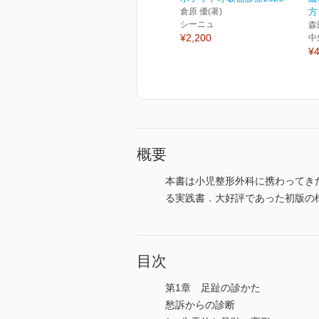
倉原 優(著)
方
シーニュ
森
¥2,200
中
¥4
概要
本書は小児整形外科に携わってき
る実践書．大好評であった初版の
目次
第1章 足趾の診かた
愁訴からの診断