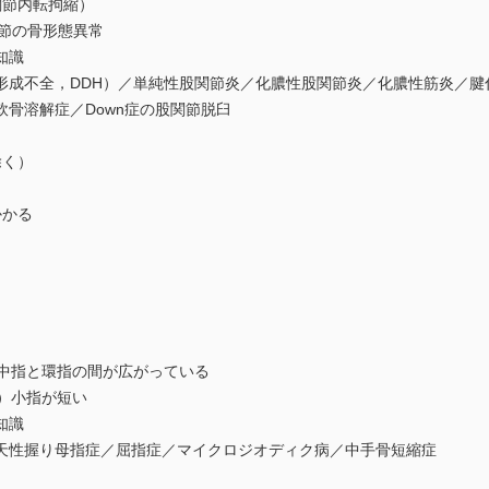
関節内転拘縮）
関節の骨形態異常
知識
成不全，DDH）／単純性股関節炎／化膿性股関節炎／化膿性筋炎／腱付着
骨溶解症／Down症の股関節脱臼
除く）
かかる
中指と環指の間が広がっている
）小指が短い
知識
天性握り母指症／屈指症／マイクロジオディク病／中手骨短縮症