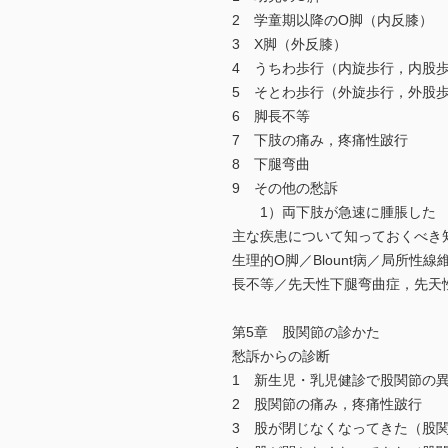
2 学童期以降のO脚（内反膝）
3 X脚（外反膝）
4 うちわ歩行（内旋歩行，内
5 そとわ歩行（外旋歩行，外
6 脚長不等
7 下肢の痛み，疼痛性跛行
8 下腿弯曲
9 その他の愁訴
1）両下肢が急速に腫脹し
主な疾患について知っておくべき
生理的O脚／Blount病／局所
長不等／先天性下腿弯曲症，先
第5章 股関節の診かた
愁訴からの診断
1 新生児・乳児健診で股関節の
2 股関節の痛み，疼痛性跛行
3 股が閉じなくなってきた（股