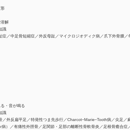
の変形
骨溶解
知識
趾症／中足骨短縮症／外反母趾／マイクロジオディク病／爪下外骨腫
れる・音が鳴る
知識
反扁平足／特発性つま先歩行／Charcot−Marie−Tooth病／尖足
（第2Köhler病）／有痛性外脛骨／足関節・足部の離断性骨軟骨炎／足根骨癒合症