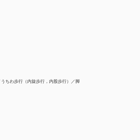
脚／うちわ歩行（内旋歩行，内股歩行）／脚