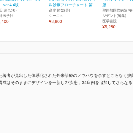
 ver.4 4版
科診療フローチャート 第...
版
田 達也(著)
髙岸 勝繁(著)
聖路加国際病院内
外医学社
シーニュ
ジデント(編集)
,400
¥8,800
医学書院
¥5,280
た著者が見出した体系化された外来診療のノウハウを余すところなく披
構成はそのままにデザインを一新し27疾患，34症例を追加してさらな