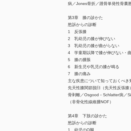
病／Jones骨折／踵骨単発性骨囊
第3章 膝の診かた
愁訴からの診断
1 反張膝
2 乳幼児の膝が伸びない
3 乳幼児の膝が曲がらない
4 学童期以降で膝が伸びない・
5 膝の腫脹
6 新生児や乳児の膝が鳴る
7 膝の痛み
主な疾患について知っておくべき
先天性膝関節脱臼（先天性反張膝
骨剥離／Osgood－Schlatter病
（非骨化性線維腫NOF）
第4章 下肢の診かた
愁訴からの診断
1 幼児のO脚