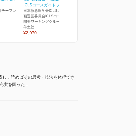
ICLSコースガイドブック
科チーフレ
日本救急医学会ICLSコース企
画運営委員会ICLSコース教材
開発ワーキンググループ(編)
羊土社
¥2,970
露し，読めばその思考・技法を体得でき
る充実を図った．