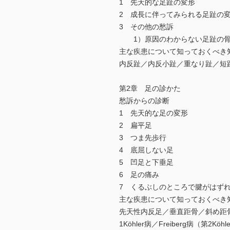
1 先天的な足趾の変形
2 成長に伴ってみられる足趾
3 その他の愁訴
1）原因のわからない足趾の
主な疾患について知っておくべき
内反趾／内反小趾／重なり趾／短
第2章 足の診かた
愁訴からの診断
1 先天的な足の変形
2 扁平足
3 つま先歩行
4 底屈しない足
5 凹足と下垂足
6 足の痛み
7 くるぶしのところで腱がはず
主な疾患について知っておくべき
先天性内反足／垂直距骨／斜め距骨／外
1Köhler病／Freiberg病