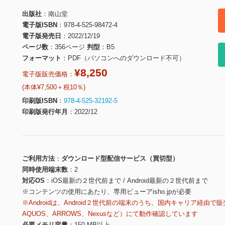
出版社
南山堂
電子版ISBN
978-4-525-98472-4
電子版発売日
2022/12/19
ページ数
356ページ
判型
B5
フォーマット
PDF（パソコンへのダウンロード不可）
¥8,250
電子版販売価格：
(本体¥7,500＋税10％)
印刷版ISBN
978-4-525-32192-5
印刷版発行年月
2022/12
ご利用方法
ダウンロード型配信サービス（買切型）
同時使用端末数
2
対応OS
iOS最新の２世代前まで / Android最新の２世代前まで
※コンテンツの使用にあたり、専用ビューアisho.jpが必要
※Androidは、Android２世代前の端末のうち、国内キャリア経由で販
AQUOS、ARROWS、Nexusなど）にて動作確認しています
必要メモリ容量
150 MB以上