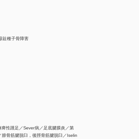
／母趾種子骨障害
／麻痺性踵足／Sever病／足底腱膜炎／第
／腓骨筋腱脱臼，後脛骨筋腱脱臼／Iselin