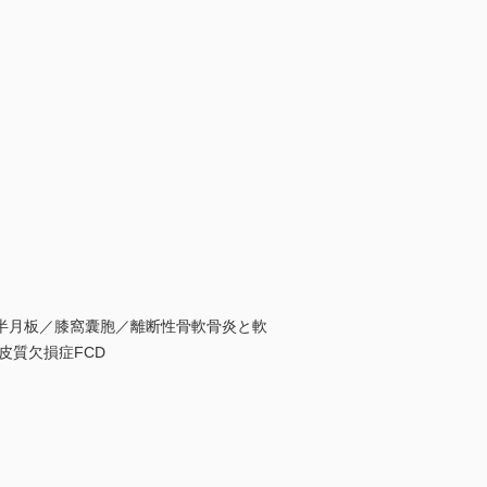
半月板／膝窩囊胞／離断性骨軟骨炎と軟
性骨皮質欠損症FCD