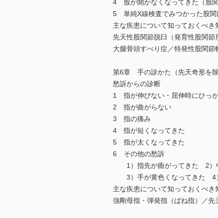
4 股が開かなくなってきた（股
5 単純X線検査でみつかった股
主な疾患について知っておくべき
先天性股関節脱臼（発育性股関節形
大腿骨頭すべり症／特発性股関節軟
第6章 手の診かた（先天奇形を
愁訴からの診断
1 指が伸びない・屈伸時にひっ
2 指が曲がらない
3 指の痛み
4 指が短くなってきた
5 指が太くなってきた
6 その他の愁訴
1）指先が曲がってきた 2）
3）手が黄色くなってきた 4
主な疾患について知っておくべき
強剛母指・弾発指（ばね指）／先