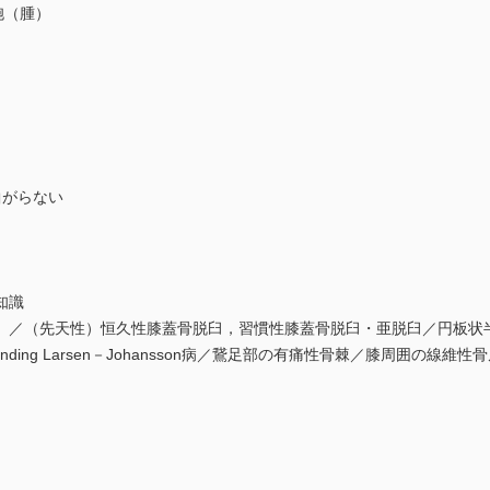
胞（腫）
曲がらない
知識
）／（先天性）恒久性膝蓋骨脱臼，習慣性膝蓋骨脱臼・亜脱臼／円板状
／Sinding Larsen－Johansson病／鵞足部の有痛性骨棘／膝周囲の線維