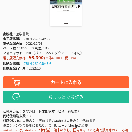
出版社
医学書院
電子版ISBN
978-4-260-65045-8
電子版発売日
2022/12/26
ページ数
184ページ
判型
B5
フォーマット
PDF（パソコンへのダウンロード不可）
¥3,300
電子版販売価格：
(本体¥3,000＋税10％)
印刷版ISBN
978-4-260-05045-6
印刷版発行年月
2022/10
カートに入れる
ちょっと立ち読み
ご利用方法
ダウンロード型配信サービス（買切型）
同時使用端末数
3
対応OS
iOS最新の２世代前まで / Android最新の２世代前まで
※コンテンツの使用にあたり、専用ビューアisho.jpが必要
※Androidは、Android２世代前の端末のうち、国内キャリア経由で販売されている端