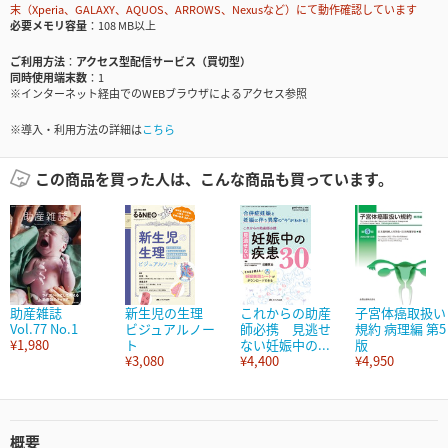
末（Xperia、GALAXY、AQUOS、ARROWS、Nexusなど）にて動作確認しています
必要メモリ容量
108 MB以上
ご利用方法
アクセス型配信サービス（買切型）
同時使用端末数
1
※インターネット経由でのWEBブラウザによるアクセス参照
※導入・利用方法の詳細は
こちら
この商品を買った人は、こんな商品も買っています。
助産雑誌
新生児の生理
これからの助産
子宮体癌取扱い
Vol.77 No.1
ビジュアルノー
師必携 見逃せ
規約 病理編 第5
¥1,980
ト
ない妊娠中の...
版
¥3,080
¥4,400
¥4,950
概要