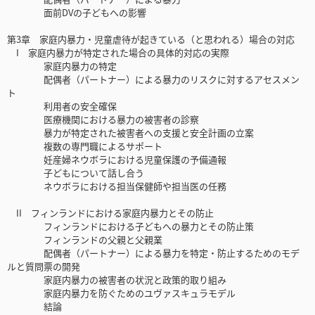
面前DVの子どもへの影響
第3章 家庭内暴力・児童虐待が起きている（と思われる）場合の対応
I 家庭内暴力が特定された場合の具体的対応の実際
家庭内暴力の特定
配偶者（パートナー）による暴力のリスクに対するアセスメン
ト
利用者の安全確保
医療機関における暴力の被害者の診察
暴力が特定された被害者への支援と安全計画の立案
複数の専門職によるサポート
妊産婦ネウボラにおける児童保護の予備通報
子どもについて話し合う
ネウボラにおける担当保健師や担当医の任務
II フィンランドにおける家庭内暴力とその防止
フィンランドにおける子どもへの暴力とその防止策
フィンランドの父親と父親業
配偶者（パートナー）による暴力を特定・防止するためのモデ
ルと質問票の開発
家庭内暴力の被害者の状況と政策的取り組み
家庭内暴力を防ぐためのユヴァスキュラモデル
結論