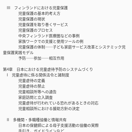
III フィンランドにおける児童保護
児童保護の基本的考え方
児童保護の現状
児童保護を取り巻くサービス
児童保護のプロセス
中央フィンランド医療圏などの事例
家族ワークでの支援と使用ツールの例
児童保護の体制――子ども家庭サービス改革とシステミック児
童保護実践モデル
予防――参加――相互作用
第4章 日本における児童虐待予防のシステムづくり
I 児童虐待に係る関係法令と諸制度
児童虐待の定義
児童虐待の禁止
児童相談所等への通告
家庭訪問と立入調査
児童虐待が行われている恐れがあるときの対応
児童相談所における援助方針の決定
II 多機関・多職種協働と情報共有
日本の保健師による母子支援活動の協働の実際
手引き，ガイドラインなど