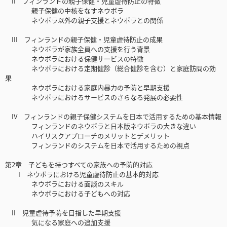
II フィンランドの親子保健・児童虐待防止の特徴
親子保健の中核をなすネウボラ
ネウボラ以外の親子支援とネウボラとの関係
III フィンランドの親子保健・児童虐待防止の成果
ネウボラが家族全員への支援を行う背景
ネウボラにおける保健サービスの特徴
ネウボラにおける定期健診（総合健診を含む）と家庭訪問の効
果
ネウボラにおける家庭内暴力の予防と早期支援
ネウボラにおけるサービスのさらなる発展の必要性
IV フィンランドの親子保健システムを日本で活用するための基本情報
フィンランドのネウボラと日本版ネウボラの大きな違い
ハイリスクアプローチのメリットとデメリット
フィンランドのシステムを日本で活用するための視点
第2章 子どもを持つすべての家族への予防的対応
I ネウボラにおける児童虐待防止の基本的対応
ネウボラにおける面談のスキル
ネウボラにおける子どもへの対応
II 児童虐待予防を目指した早期支援
気になる家庭への追加支援