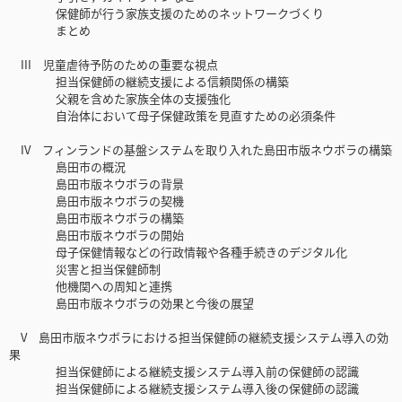
保健師が行う家族支援のためのネットワークづくり
まとめ
III 児童虐待予防のための重要な視点
担当保健師の継続支援による信頼関係の構築
父親を含めた家族全体の支援強化
自治体において母子保健政策を見直すための必須条件
IV フィンランドの基盤システムを取り入れた島田市版ネウボラの構築
島田市の概況
島田市版ネウボラの背景
島田市版ネウボラの契機
島田市版ネウボラの構築
島田市版ネウボラの開始
母子保健情報などの行政情報や各種手続きのデジタル化
災害と担当保健師制
他機関への周知と連携
島田市版ネウボラの効果と今後の展望
V 島田市版ネウボラにおける担当保健師の継続支援システム導入の効
果
担当保健師による継続支援システム導入前の保健師の認識
担当保健師による継続支援システム導入後の保健師の認識