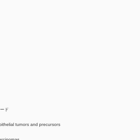
コード
l tumors and precursors
cinomas