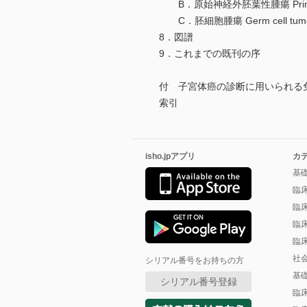
B．原始神経外胚葉性腫瘍 Primitive 
C．胚細胞腫瘍 Germ cell tumo
8．図譜
9．これまでの既刊の序
付 子宮体癌の診断に用いられる
索引
isho.jpアプリ
カ
基
臨
臨
臨
臨
社
シリアル番号をお持ちの方
基
シリアル番号登録
臨