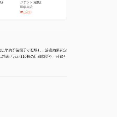
集)
ジデント(編集)
医学書院
¥5,280
遺伝学的予後因子が登場し、治療効果判定
精選された110枚の組織図譜や、付録と