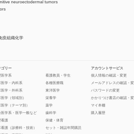
neuroectodermal tumors
rs
免疫組織化学
テゴリー
アカウントサービス
礎医学系
看護教員・学生
個人情報の確認・変更
床医学・内科系
各種医療職
メールアドレスの確認・変
床医学・外科系
東洋医学
パスワードの変更
床医学（領域別）
栄養学
かかりつけ書店の確認・変
床医学（テーマ別）
薬学
マイ本棚
会医学系・医学一般など
歯科学
購入履歴
礎看護
保健・体育
床看護（診療科・技術）
セット・雑誌年間購読