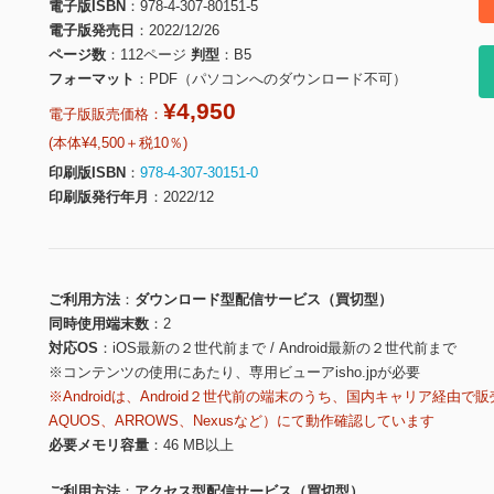
電子版ISBN
978-4-307-80151-5
電子版発売日
2022/12/26
ページ数
112ページ
判型
B5
フォーマット
PDF（パソコンへのダウンロード不可）
¥4,950
電子版販売価格：
(本体¥4,500＋税10％)
印刷版ISBN
978-4-307-30151-0
印刷版発行年月
2022/12
ご利用方法
ダウンロード型配信サービス（買切型）
同時使用端末数
2
対応OS
iOS最新の２世代前まで / Android最新の２世代前まで
※コンテンツの使用にあたり、専用ビューアisho.jpが必要
※Androidは、Android２世代前の端末のうち、国内キャリア経由で販
AQUOS、ARROWS、Nexusなど）にて動作確認しています
必要メモリ容量
46 MB以上
ご利用方法
アクセス型配信サービス（買切型）