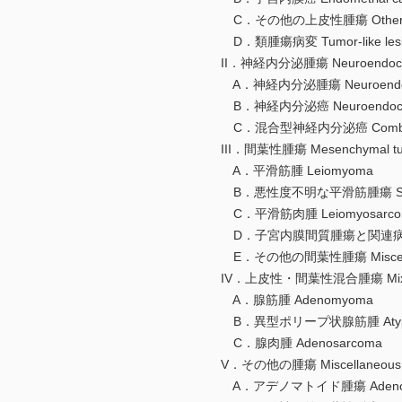
C．その他の上皮性腫瘍 Other epith
D．類腫瘍病変 Tumor-like lesi
II．神経内分泌腫瘍 Neuroendocrin
A．神経内分泌腫瘍 Neuroendocr
B．神経内分泌癌 Neuroendocrin
C．混合型神経内分泌癌 Combined ne
III．間葉性腫瘍 Mesenchymal tu
A．平滑筋腫 Leiomyoma
B．悪性度不明な平滑筋腫瘍 Smooth musc
C．平滑筋肉腫 Leiomyosarco
D．子宮内膜間質腫瘍と関連病変 Endomet
E．その他の間葉性腫瘍 Miscellaneo
IV．上皮性・間葉性混合腫瘍 Mixed epit
A．腺筋腫 Adenomyoma
B．異型ポリープ状腺筋腫 Atypical 
C．腺肉腫 Adenosarcoma
V．その他の腫瘍 Miscellaneous 
A．アデノマトイド腫瘍 Adenomat