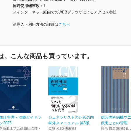
同時使用端末数
1
※インターネット経由でのWEBブラウザによるアクセス参照
※導入・利用方法の詳細は
こちら
は、こんな商品も買っています。
血圧管理・治療ガイドラ
ジェネラリストのための内
総合内科病棟マ
ン2025
科外来マニュアル 第3版
疾患ごとの管理
本高血圧学会高血圧管理・
金城 光代(他編集)
筒泉 貴彦(編集) 山