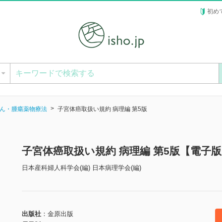
初め
ー
ん・腫瘍薬物療法
子宮体癌取扱い規約 病理編 第5版
子宮体癌取扱い規約 病理編 第5版【電子
日本産科婦人科学会(編) 日本病理学会(編)
出版社
金原出版