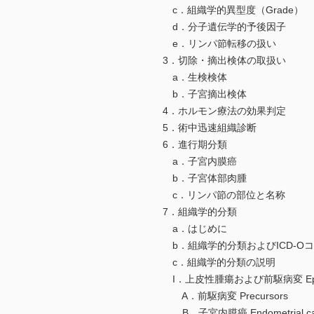
c．組織学的異型度（Grade）
d．分子遺伝学的予後因子
e．リンパ節転移の扱い
3．切除・摘出検体の取扱い
a．生検検体
b．子宮摘出検体
4．ホルモン療法の効果判定
5．術中迅速組織診断
6．進行期分類
a．子宮内膜癌
b．子宮体部肉腫
c．リンパ節の部位と名称
7．組織学的分類
a．はじめに
b．組織学的分類およびICD-O
c．組織学的分類の説明
I．上皮性腫瘍および前駆病変 Epithelia
A．前駆病変 Precursors
B．子宮内膜癌 Endometrial car