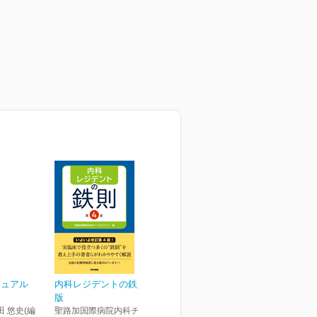
ニュアル
内科レジデントの鉄則 第4
版
田 悠史(編
聖路加国際病院内科チーフレ