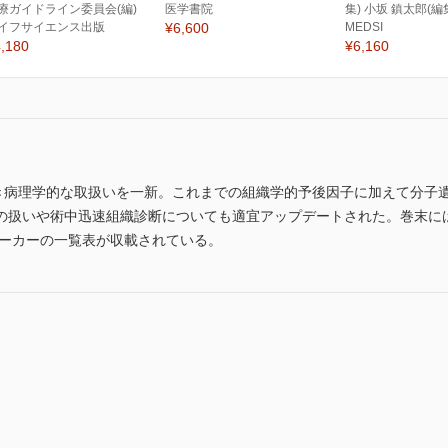
療ガイドライン委員会(編)
医学書院
集) 小坂 鎮太郎(編
イフサイエンス出版
¥6,600
MEDSI
,180
¥6,160
基づき病理学的な取扱いを一新。これまでの組織学的予後因子に加えて分子
の扱いや術中迅速組織診断についても適宜アップデートされた。巻末には
マーカーの一覧表が収載されている。