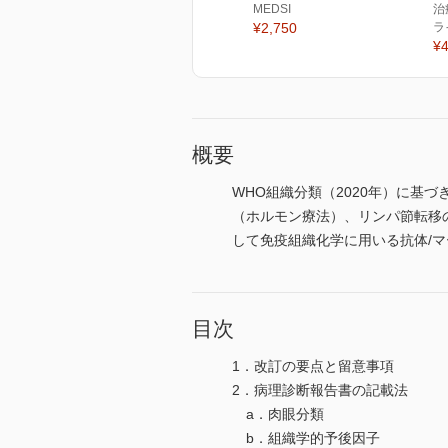
MEDSI
治
¥2,750
ラ
¥4
概要
WHO組織分類（2020年）に
（ホルモン療法）、リンパ節転移
して免疫組織化学に用いる抗体/
目次
1．改訂の要点と留意事項
2．病理診断報告書の記載法
a．肉眼分類
b．組織学的予後因子