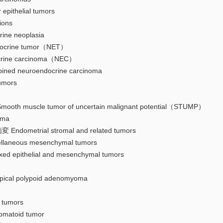
elial tumors
ons
e neoplasia
ine tumor（NET）
e carcinoma（NEC）
uroendocrine carcinoma
mors
le tumor of uncertain malignant potential（STUMP）
ma
rial stromal and related tumors
us mesenchymal tumors
helial and mesenchymal tumors
polypoid adenomyoma
tumors
oid tumor