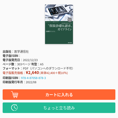
出版社
医学通信社
電子版ISBN
電子版発売日
2022/12/23
ページ数
303ページ
判型
A5
フォーマット
PDF（パソコンへのダウンロード不可）
¥2,640
電子版販売価格：
(本体¥2,400＋税10％)
印刷版ISBN
978-4-87058-878-3
印刷版発行年月
2022/08
カートに入れる
ちょっと立ち読み