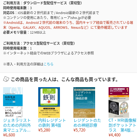
ご利用方法
ダウンロード型配信サービス（買切型）
同時使用端末数
3
対応OS
iOS最新の２世代前まで / Android最新の２世代前まで
※コンテンツの使用にあたり、専用ビューアisho.jpが必要
※Androidは、Android２世代前の端末のうち、国内キャリア経由で販売されている端
末（Xperia、GALAXY、AQUOS、ARROWS、Nexusなど）にて動作確認しています
必要メモリ容量
12 MB以上
ご利用方法
アクセス型配信サービス（買切型）
同時使用端末数
1
※インターネット経由でのWEBブラウザによるアクセス参照
※導入・利用方法の詳細は
こちら
この商品を買った人は、こんな商品も買っています。
ジェネラリスト
内科レジデント
レジデントのた
CT・MRI画像解
のための内科外
の鉄則 第4版
めの神経診療
剖ポケットアト
来マニュアル...
¥5,280
¥5,720
ラス 第4版...
¥6,600
¥4,400