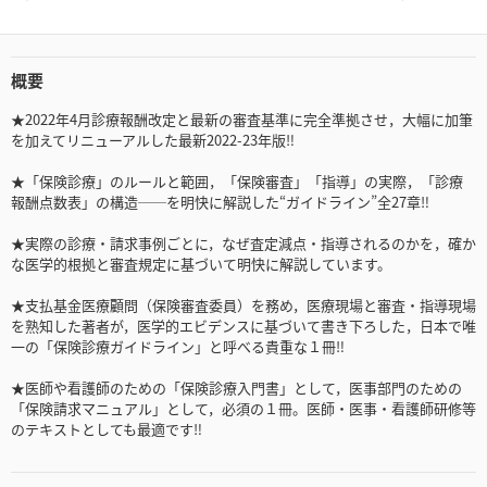
概要
★2022年4月診療報酬改定と最新の審査基準に完全準拠させ，大幅に加筆
を加えてリニューアルした最新2022-23年版‼
★「保険診療」のルールと範囲，「保険審査」「指導」の実際，「診療
報酬点数表」の構造──を明快に解説した“ガイドライン”全27章‼
★実際の診療・請求事例ごとに，なぜ査定減点・指導されるのかを，確か
な医学的根拠と審査規定に基づいて明快に解説しています。
★支払基金医療顧問（保険審査委員）を務め，医療現場と審査・指導現場
を熟知した著者が，医学的エビデンスに基づいて書き下ろした，日本で唯
一の「保険診療ガイドライン」と呼べる貴重な１冊‼
★医師や看護師のための「保険診療入門書」として，医事部門のための
「保険請求マニュアル」として，必須の１冊。医師・医事・看護師研修等
のテキストとしても最適です‼