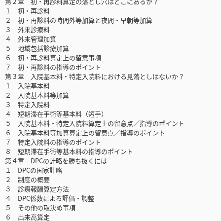
第２章 初・再診料算定の落とし穴はどこにあるか？
１ 初・再診料
２ 初・再診料の時間外等加算と夜間・早朝等加算
３ 外来診療料
４ 外来管理加算
５ 地域包括診療加算
６ 初・再診料算定上の留意事項
７ 初・再診料の指導のポイント
第３章 入院基本料・特定入院料における見落としはないか？
１ 入院基本料
２ 入院基本料等加算
３ 特定入院料
４ 短期滞在手術等基本料（短手）
５ 入院基本料・特定入院料算定上の留意点／指導のポイント
６ 入院基本料等加算算定上の留意点／指導のポイント
７ 特定入院料の指導のポイント
８ 短期滞在手術等基本料の指導のポイント
第４章 DPCの計略を勝ち抜くには
１ DPCの国家計略
２ 制度の概要
３ 診療報酬算定方法
４ DPC係数による評価・調整
５ その他の取決め事項
６ 出来高算定