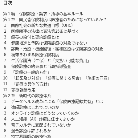
目次
第１編 保険診療・請求・指導の基本ルール
第１章 国民皆保険制度は医療者のためになっているか？
１ 国際社会の新たな共通目標（UHC）
２ 医療関連の法律は憲法第25条に基づく
３ 療養の給付と契約診療とは
４ 健康増進と予防は保険診療の対象ではない
５ 診断・治療・機能回復・緩和医療は保険診療の対象
６ 複雑きわまる医療保険制度
７ 生活保護法（生保）と「支払い可能な費用」
８ 保険診療の約束事と当局指導監査
９ 「診療の一般的方針」
10 「転医及び対診」「診療に関する照会」「施術の同意」
11 「診療の具体的方針」
12 診療報酬改定
第２章 新時代の診療体系
１ データヘルス改革による「保険医療記録共有」とは
２ 遠隔診療はこれでよいのか
３ オンライン診療はどうなっていくのか
４ 人工知能（AI）診療に任せてよいか
５ 電子カルテに支配されていないか
６ 混合診療は許されるか
７ 特定看護師の医療行為