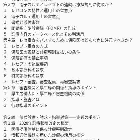
第３章 電子カルテとレセプトの連動は療担規則に従順か？
１ レセコンの特性と運用上の留意点
２ 電子カルテ運用上の留意点
３ 書式と添付書類
４ 問題指向型診療録（POMR）の作成
５ 診療内容のデータベース化とその利活用
第４章 レセ審査をパスするために保険医はどんな点に注意すべきか？
１ レセプト審査の方式
２ 保険医の義務と診療報酬支払いの条件
３ 保険診療の禁止事項
４ レセプトの記載要領
５ 基本診療料の請求
６ 特掲診療料の請求
７ レセプト審査，審査返戻，再審査請求
第５章 審査機関と厚生局の関係と指導のポイント
１ 厚生労働大臣・厚生局と審査機関の関係
２ 指導・監査とは
３ 行政指導のポイント
第２編 保険診療・請求・指導対策――実践の手引き
第１章 2020年診療報酬改定の概要
１ 医療提供体制に係る診療報酬改定
２ 情報通信機器を用いた診療の活用の推進