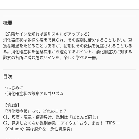
概要
【危険サインを知れば鑑別スキルがアップする】
消化器症状は多様な疾患で見られ、その鑑別に苦労することも多い。重
篤な経過をたどることもあるが、初期にその徴候を見逃されることもあ
る。消化器症状を全身疾患から鑑別するポイント、消化器症状に対する
診察の各所に潜む危険サインを、楽しく学べる一冊。
目次
・はじめに
・消化器症状の診察アルゴリズム
【第1章】
「消化器症状」って、どれのこと？
01．腹痛・嘔気・便通異常、鑑別は「ほとんど同じ」
02．見逃したくない鑑別疾患 ―アイウエ“ おや、まぁ！ ”TIPS ―
〈Column〉実は厄介な「急性胃腸炎」