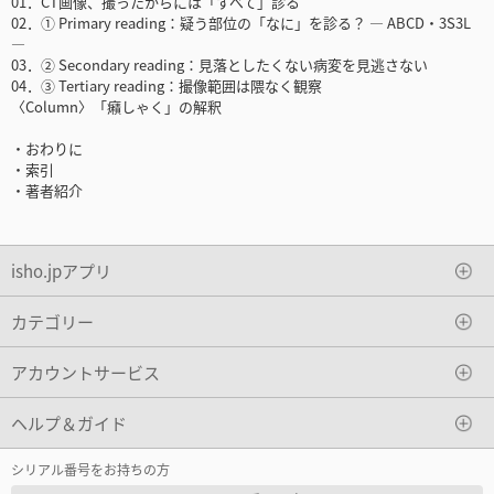
01．CT画像、撮ったからには「すべて」診る
02．① Primary reading：疑う部位の「なに」を診る？ ― ABCD・3S3L
―
03．② Secondary reading：見落としたくない病変を見逃さない
04．③ Tertiary reading：撮像範囲は隈なく観察
〈Column〉「癪しゃく」の解釈
・おわりに
・索引
・著者紹介
isho.jpアプリ
カテゴリー
アカウントサービス
ヘルプ＆ガイド
シリアル番号をお持ちの方