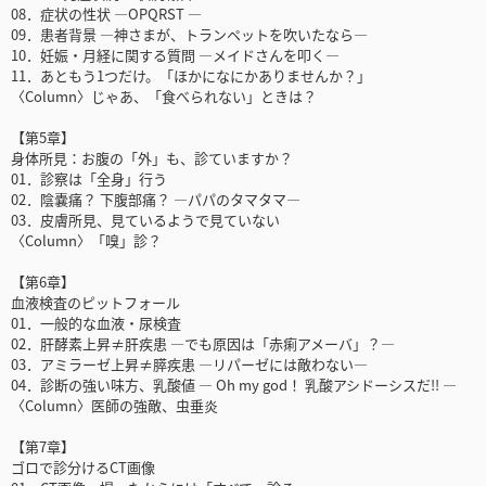
08．症状の性状 ―OPQRST ―
09．患者背景 ―神さまが、トランペットを吹いたなら―
10．妊娠・月経に関する質問 ―メイドさんを叩く―
11．あともう1つだけ。「ほかになにかありませんか？」
〈Column〉じゃあ、「食べられない」ときは？
【第5章】
身体所見：お腹の「外」も、診ていますか？
01．診察は「全身」行う
02．陰嚢痛？ 下腹部痛？ ―パパのタマタマ―
03．皮膚所見、見ているようで見ていない
〈Column〉「嗅」診？
【第6章】
血液検査のピットフォール
01．一般的な血液・尿検査
02．肝酵素上昇≠肝疾患 ―でも原因は「赤痢アメーバ」？―
03．アミラーゼ上昇≠膵疾患 ―リパーゼには敵わない―
04．診断の強い味方、乳酸値 ― Oh my god！ 乳酸アシドーシスだ!! ―
〈Column〉医師の強敵、虫垂炎
【第7章】
ゴロで診分けるCT画像