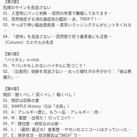
【第2章】
危険のサインを見逃さない
01．入室時にパッと判断 ―突然の吹雪で難儀しております―
02．突然発症する消化器症状の鑑別 ―あ、TROP T！―
03．やっぱり怖い脳血管疾患 ―素早いクッシングさんがヒントをくれる
―
04．「虐待」を見逃さない ―突然怒り狂う養育者にも注意―
〈Column〉カエサルの名言
【第3章】
「バイタル」is vital.
01．ヤバいかもしれないバイタルに気づこう！
02．（比較的）徐脈を見逃さない ―太った嘘吐きの手がかり：「彼は悪
魔だ」―
【第4章】
問診：聞くべし！ 訊くべし！ 聴くべし！
01．問診は診断の要
02．SAMPLE History（Sは「主訴」）
03．A：アレルギー歴に、もう一品 ―アレルギー：肉―
04．M：薬歴 ―出荷だ！ 行ってコイ!! ―
05．P：既往歴 ―病気なのは彼―
06．L：（最終/ 最近の）食事歴 ―やせいのユニコーンはさっていった―
07．E：発症状況 ―状況報告は“5W1H” で―