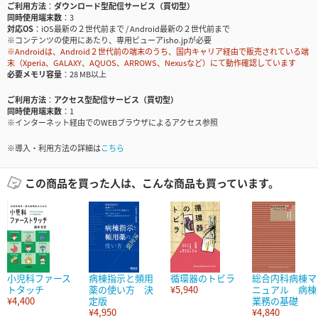
ご利用方法
ダウンロード型配信サービス（買切型）
同時使用端末数
3
対応OS
iOS最新の２世代前まで / Android最新の２世代前まで
※コンテンツの使用にあたり、専用ビューアisho.jpが必要
※Androidは、Android２世代前の端末のうち、国内キャリア経由で販売されている端
末（Xperia、GALAXY、AQUOS、ARROWS、Nexusなど）にて動作確認しています
必要メモリ容量
28 MB以上
ご利用方法
アクセス型配信サービス（買切型）
同時使用端末数
1
※インターネット経由でのWEBブラウザによるアクセス参照
※導入・利用方法の詳細は
こちら
この商品を買った人は、こんな商品も買っています。
小児科ファース
病棟指示と頻用
循環器のトビラ
総合内科病棟マ
トタッチ
薬の使い方 決
¥5,940
ニュアル 病棟
¥4,400
定版
業務の基礎
¥4,950
¥4,840