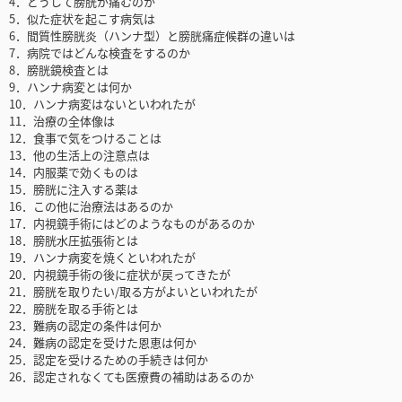
4．どうして膀胱が痛むのか
5．似た症状を起こす病気は
6．間質性膀胱炎（ハンナ型）と膀胱痛症候群の違いは
7．病院ではどんな検査をするのか
8．膀胱鏡検査とは
9．ハンナ病変とは何か
10．ハンナ病変はないといわれたが
11．治療の全体像は
12．食事で気をつけることは
13．他の生活上の注意点は
14．内服薬で効くものは
15．膀胱に注入する薬は
16．この他に治療法はあるのか
17．内視鏡手術にはどのようなものがあるのか
18．膀胱水圧拡張術とは
19．ハンナ病変を焼くといわれたが
20．内視鏡手術の後に症状が戻ってきたが
21．膀胱を取りたい/取る方がよいといわれたが
22．膀胱を取る手術とは
23．難病の認定の条件は何か
24．難病の認定を受けた恩恵は何か
25．認定を受けるための手続きは何か
26．認定されなくても医療費の補助はあるのか