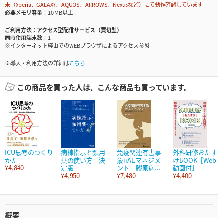
末（Xperia、GALAXY、AQUOS、ARROWS、Nexusなど）にて動作確認しています
必要メモリ容量
10 MB以上
ご利用方法
アクセス型配信サービス（買切型）
同時使用端末数
1
※インターネット経由でのWEBブラウザによるアクセス参照
※導入・利用方法の詳細は
こちら
この商品を買った人は、こんな商品も買っています。
ICU思考のつくり
病棟指示と頻用
免疫関連有害事
外科研修おたす
かた
薬の使い方 決
象irAEマネジメ
けBOOK［Web
¥4,840
定版
ント 膠原病...
動画付］
¥4,950
¥7,480
¥4,400
概要