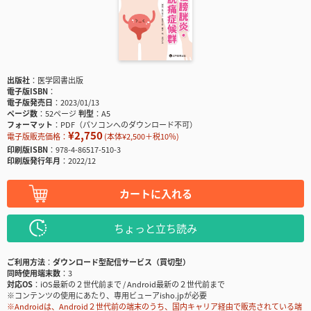
出版社
医学図書出版
電子版ISBN
電子版発売日
2023/01/13
ページ数
52ページ
判型
A5
フォーマット
PDF（パソコンへのダウンロード不可）
¥2,750
電子版販売価格：
(本体¥2,500＋税10％)
印刷版ISBN
978-4-86517-510-3
印刷版発行年月
2022/12
カートに入れる
ちょっと立ち読み
ご利用方法
ダウンロード型配信サービス（買切型）
同時使用端末数
3
対応OS
iOS最新の２世代前まで / Android最新の２世代前まで
※コンテンツの使用にあたり、専用ビューアisho.jpが必要
※Androidは、Android２世代前の端末のうち、国内キャリア経由で販売されている端