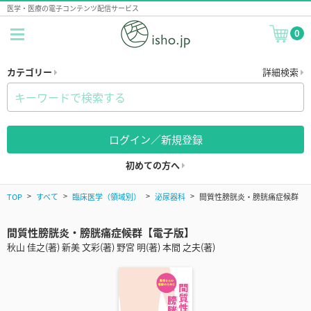
医学・医療の電子コンテンツ配信サービス
0
カテゴリー
詳細検索
ログイン／新規登録
初めての方へ
TOP
すべて
臨床医学（領域別）
泌尿器科
間質性膀胱炎・膀胱痛症候群
間質性膀胱炎・膀胱痛症候群【電子版】
秋山 佳之(著) 新美 文彩(著) 野宮 明(著) 本間 之夫(著)