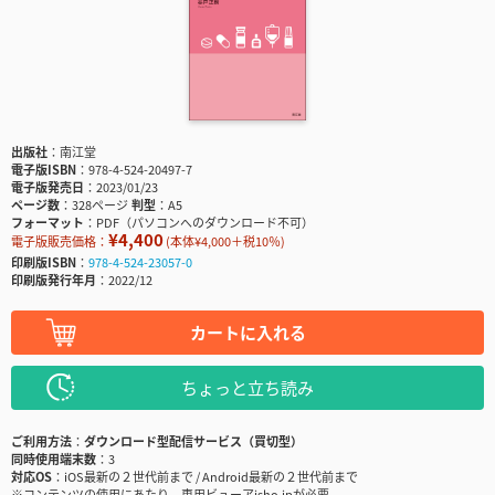
出版社
南江堂
電子版ISBN
978-4-524-20497-7
電子版発売日
2023/01/23
ページ数
328ページ
判型
A5
フォーマット
PDF（パソコンへのダウンロード不可）
¥4,400
電子版販売価格：
(本体¥4,000＋税10％)
印刷版ISBN
978-4-524-23057-0
印刷版発行年月
2022/12
カートに入れる
ちょっと立ち読み
ご利用方法
ダウンロード型配信サービス（買切型）
同時使用端末数
3
対応OS
iOS最新の２世代前まで / Android最新の２世代前まで
※コンテンツの使用にあたり、専用ビューアisho.jpが必要