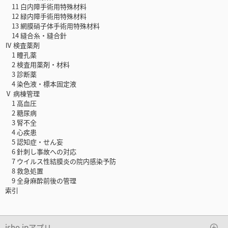
11 白内障手術用特殊材料
12 緑内障手術用特殊材料
13 網膜硝子体手術用特殊材料
14 縫合糸・縫合針
Ⅳ 検査薬剤
1 瞳孔薬
2 検査用薬剤・材料
3 診断薬
4 染色液・標本固定液
Ⅴ 病棟管理
1 高血圧
2 糖尿病
3 腎不全
4 心疾患
5 認知症・せん妄
6 針刺し事故への対応
7 ウイルス性結膜炎の院内感染予防
8 救急処置
9 全身麻酔前後の管理
索引
isho.jpアプリ