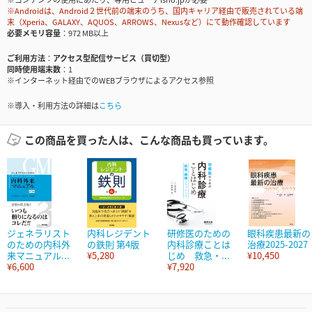
※Androidは、Android２世代前の端末のうち、国内キャリア経由で販売されている端
末（Xperia、GALAXY、AQUOS、ARROWS、Nexusなど）にて動作確認しています
必要メモリ容量
972 MB以上
ご利用方法
アクセス型配信サービス（買切型）
同時使用端末数
1
※インターネット経由でのWEBブラウザによるアクセス参照
※導入・利用方法の詳細は
こちら
この商品を買った人は、こんな商品も買っています。
ジェネラリスト
内科レジデント
研修医のための
眼科疾患最新の
のための内科外
の鉄則 第4版
内科診療ことは
治療2025-2027
来マニュアル...
¥5,280
じめ 救急・...
¥10,450
¥6,600
¥7,920