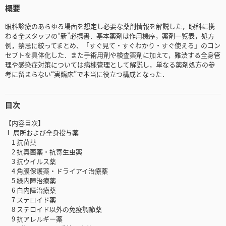
概要
眼科診療のあらゆる場面を想定し必要な薬剤情報を解説した，眼科に携
わる全スタッフの“新”必携書．基本薬剤は作用機序，薬剤一覧表，処方
例，禁忌に絞ってまとめ、「すぐ見て・すぐわかり・すぐ使える」のコン
セプトを具体化した．また手術用剤や検査薬剤に加えて，難渋する全身管
理や感染症対策については病棟管理として解説し，単なる薬剤処方の参
考に留まらない“実臨床”で本当に役立つ構成となった．
目次
【内容目次】
Ⅰ 局所および全身投与薬
1 抗菌薬
2 抗真菌薬・抗寄生虫薬
3 抗ウイルス薬
4 角膜保護薬・ドライアイ治療薬
5 緑内障治療薬
6 白内障治療薬
7 ステロイド薬
8 ステロイド以外の免疫調節薬
9 抗アレルギー薬