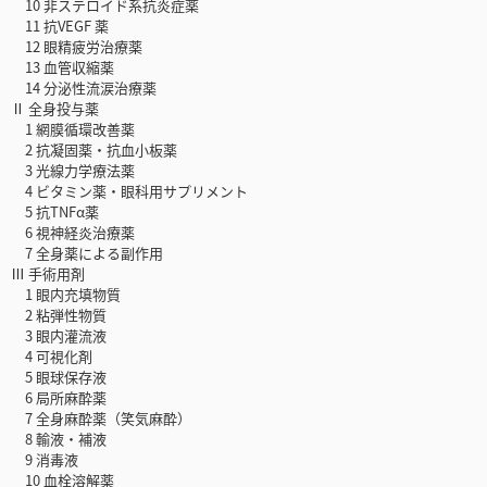
10 非ステロイド系抗炎症薬
11 抗VEGF 薬
12 眼精疲労治療薬
13 血管収縮薬
14 分泌性流涙治療薬
Ⅱ 全身投与薬
1 網膜循環改善薬
2 抗凝固薬・抗血小板薬
3 光線力学療法薬
4 ビタミン薬・眼科用サプリメント
5 抗TNFα薬
6 視神経炎治療薬
7 全身薬による副作用
Ⅲ 手術用剤
1 眼内充填物質
2 粘弾性物質
3 眼内灌流液
4 可視化剤
5 眼球保存液
6 局所麻酔薬
7 全身麻酔薬（笑気麻酔）
8 輸液・補液
9 消毒液
10 血栓溶解薬