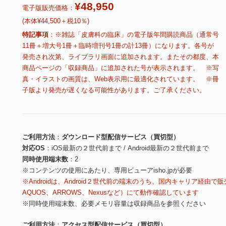
¥48,950
電子版販売価格：
(本体¥44,500＋税10％)
特記事項
※雑誌「皮膚科の臨床」の電子版年間購読商品（通常号
11冊＋増大号1冊＋臨時増刊号1冊の計13冊）になります。各号が
発売され次第、ライブラリ画面に追加されます。またその都度、本
商品ページの「収録商品」に追加された号が表示されます。 ※写
真・イラストの画質は、Web表示用に最適化されています。 ※冊
子版より発売が遅くなる可能性があります。ご了承ください。
ご利用方法
ダウンロード型配信サービス（買切型）
対応OS
iOS最新の２世代前まで / Android最新の２世代前まで
同時使用端末数
2
※コンテンツの使用にあたり、専用ビューアisho.jpが必要
※Androidは、Android２世代前の端末のうち、国内キャリア経由で販
AQUOS、ARROWS、Nexusなど）にて動作確認しています
※同時使用端末数、必要メモリ容量は収録商品を参照ください
ご利用方法
アクセス型配信サービス（買切型）