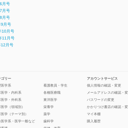
年6月号
年7月号
年8月号
3年9月号
3年10月号
3年11月号
3年12月号
テゴリー
アカウントサービス
礎医学系
看護教員・学生
個人情報の確認・変更
床医学・内科系
各種医療職
メールアドレスの確認・変
床医学・外科系
東洋医学
パスワードの変更
床医学（領域別）
栄養学
かかりつけ書店の確認・変
床医学（テーマ別）
薬学
マイ本棚
会医学系・医学一般など
歯科学
購入履歴