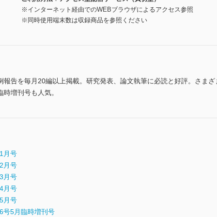
※インターネット経由でのWEBブラウザによるアクセス参照
※同時使用端末数は収録商品を参照ください
例報告を毎月20編以上掲載。研究発表、論文執筆に必読と好評。さまざ
臨時増刊号も人気。
年1月号
年2月号
年3月号
年4月号
年5月号
23年6号5月臨時増刊号