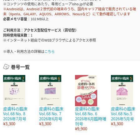
※コンテンツの使用にあたり、専用ビューアisho.jpが必要
※Androidは、Android２世代前の端末のうち、国内キャリア経由で販売されている端
末（Xperia、GALAXY、AQUOS、ARROWS、Nexusなど）にて動作確認しています
必要メモリ容量
102 MB以上
ご利用方法
アクセス型配信サービス（買切型）
同時使用端末数
1
※インターネット経由でのWEBブラウザによるアクセス参照
※導入・利用方法の詳細は
こちら
巻号一覧
皮膚科の臨床
皮膚科の臨床
皮膚科の臨床
皮膚科の臨床
Vol.68 No. 8
Vol.68 No. 7
Vol.68 No. 6
Vol.68 No.5
2026年7月号
2026年6月号
2026年6月臨時増
2026年5月号
¥3,300
¥3,300
刊号
¥3,300
¥9,900