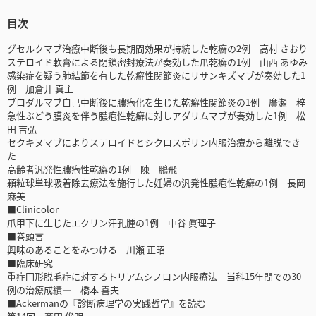
目次
グセルクマブ治療中断後も長期間効果が持続した乾癬の2例 高村 さおり
ステロイド軟膏による閉鎖密封療法が奏効した爪乾癬の1例 山西 あゆみ
感染症を疑う肺結節を有した乾癬性関節炎にリサンキズマブが奏効した1
例 加倉井 真主
ブロダルマブ自己中断後に膿疱化を生じた乾癬性関節炎の1例 廣瀬 梓
急性ぶどう膜炎を伴う膿疱性乾癬に対しアダリムマブが奏効した1例 松
田 吉弘
セクキヌマブによりステロイドとシクロスポリン内服治療から離脱でき
た
高齢者汎発性膿疱性乾癬の1例 陳 鵬飛
顆粒球単球吸着除去療法を施行した妊婦の汎発性膿疱性乾癬の1例 長岡
麻美
■Clinicolor
爪甲下に生じたエクリン汗孔腫の1例 中谷 眞理子
■巻頭言
興味のあることをみつける 川瀬 正昭
■臨床研究
重症円形脱毛症に対するトリアムシノロン内服療法―当科15年間での30
例の治療成績― 橋本 喜夫
■Ackermanの『診断病理学の実践哲学』を読む