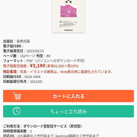
出版社
金原出版
電子版ISBN
電子版発売日
2023/05/15
ページ数
152ページ
判型
B5
フォーマット
PDF（パソコンへのダウンロード不可）
¥3,190
電子版販売価格：
(本体¥2,900＋税10％)
特記事項
写真・イラストの画質は，Web表示用に最適化されています。
印刷版ISSN
0018-1404
印刷版発行年月
2023/05
カートに入れる
ちょっと立ち読み
ご利用方法
ダウンロード型配信サービス（買切型）
同時使用端末数
2
対応OS
iOS最新の２世代前まで / Android最新の２世代前まで