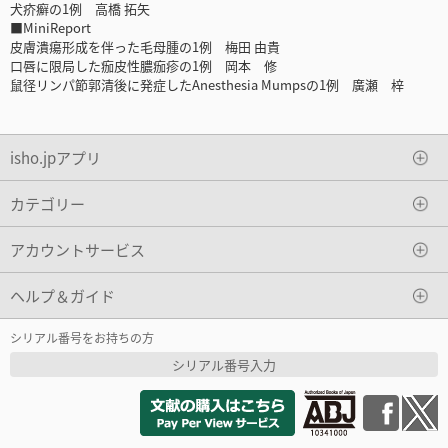
犬疥癬の1例 高橋 拓矢
■MiniReport
皮膚潰瘍形成を伴った毛母腫の1例 梅田 由貴
口唇に限局した痂皮性膿痂疹の1例 岡本 修
鼠径リンパ節郭清後に発症したAnesthesia Mumpsの1例 廣瀬 梓
isho.jpアプリ
カテゴリー
アカウントサービス
ヘルプ＆ガイド
シリアル番号をお持ちの方
シリアル番号入力