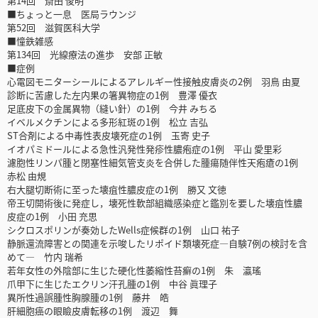
第14回 斎田 俊明
■ちょっと一息 医局ラウンジ
第52回 滋賀医科大学
■憧鉄雑感
第134回 光線療法の進歩 安部 正敏
■症例
心電図モニターシールによるアレルギー性接触皮膚炎の2例 羽鳥 由夏
診断に苦慮した左内果の箸異物症の1例 豊澤 優衣
足底皮下の金属異物（縫い針）の1例 今井 みちる
イベルメクチンによる多形紅斑の1例 松立 吉弘
ST合剤による中毒性表皮壊死症の1例 玉寄 史子
イオパミドールによる急性汎発性発疹性膿疱症の1例 平山 愛里彩
濾胞性リンパ腫と閉塞性細気管支炎を合併した腫瘍随伴性天疱瘡の1例
赤松 由規
右大腿切断術に至った壊疽性膿皮症の1例 勝又 文徳
帝王切開術後に発症し，壊死性軟部組織感染症と鑑別を要した壊疽性膿
皮症の1例 小田 充思
シクロスポリンが奏効したWells症候群の1例 山口 祐子
静脈還流障害との関連を示唆したリポイド類壊死症―自験7例の検討を含
めて― 竹内 瑞希
若年女性の外陰部に生じた硬化性萎縮性苔癬の1例 朱 瀛瑤
爪甲下に生じたエクリン汗孔腫の1例 中谷 眞理子
異所性過誤腫性胸腺腫の1例 藤井 皓
肝細胞癌の眼瞼皮膚転移の1例 渡辺 舞