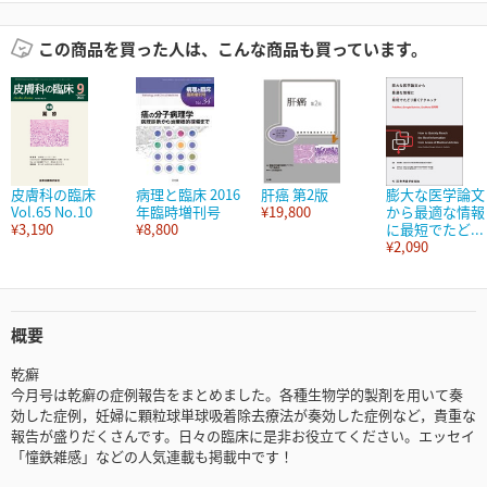
この商品を買った人は、こんな商品も買っています。
皮膚科の臨床
病理と臨床 2016
肝癌 第2版
膨大な医学論文
Vol.65 No.10
年臨時増刊号
¥19,800
から最適な情報
¥3,190
¥8,800
に最短でたど...
¥2,090
概要
乾癬
今月号は乾癬の症例報告をまとめました。各種生物学的製剤を用いて奏
効した症例，妊婦に顆粒球単球吸着除去療法が奏効した症例など，貴重な
報告が盛りだくさんです。日々の臨床に是非お役立てください。エッセイ
「憧鉄雑感」などの人気連載も掲載中です！