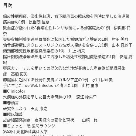
目次
痂皮性膿痂疹，滲出性紅斑，右下腿丹毒の臨床像を同時に呈した溶連菌
感染症の1例 比畄間 佳奈
敗血症が疑われたA群溶血性レンサ球菌による蜂窩織炎の1例 伊與部 怜
奈
骨吸収抑制薬関連顎骨壊死に起因した側頭部ガス壊疽の1例 村田 美月
仙骨部褥瘡に非クロストリジウム性ガス壊疽を合併した1例 山本 真紗子
頭頸部壊死性軟部組織感染症の1例 井上 禎夫
陰圧閉鎖洗浄療法を用いて治療した壊死性軟部組織感染症の1例 安達 夏
紀
導尿カテーテルを用いての間欠的な洗浄が奏効した重症軟部組織感染
症 高橋 拓矢
肺膿瘍に起因する続発性皮膚ノカルジア症の1例 水川 伊津美
手に生じたToe Web Infectionと考えた1例 山村 里恵
■Clinicolor
水疱様の外観を呈した巨大毛母腫の1例 深江 紗央里
■巻頭言
研究をしよう 天羽 康之
■臨床講義
皮膚細菌感染症―疾患概念の変化と現状― 山﨑 修
■ちょっと一息 医局ラウンジ
第53回 東北医科薬科大学