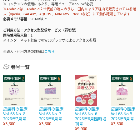
※コンテンツの使用にあたり、専用ビューアisho.jpが必要
※Androidは、Android２世代前の端末のうち、国内キャリア経由で販売されている端
末（Xperia、GALAXY、AQUOS、ARROWS、Nexusなど）にて動作確認しています
必要メモリ容量
90 MB以上
ご利用方法
アクセス型配信サービス（買切型）
同時使用端末数
1
※インターネット経由でのWEBブラウザによるアクセス参照
※導入・利用方法の詳細は
こちら
巻号一覧
皮膚科の臨床
皮膚科の臨床
皮膚科の臨床
皮膚科の臨床
Vol.68 No. 8
Vol.68 No. 7
Vol.68 No. 6
Vol.68 No.5
2026年7月号
2026年6月号
2026年6月臨時増
2026年5月号
¥3,300
¥3,300
刊号
¥3,300
¥9,900