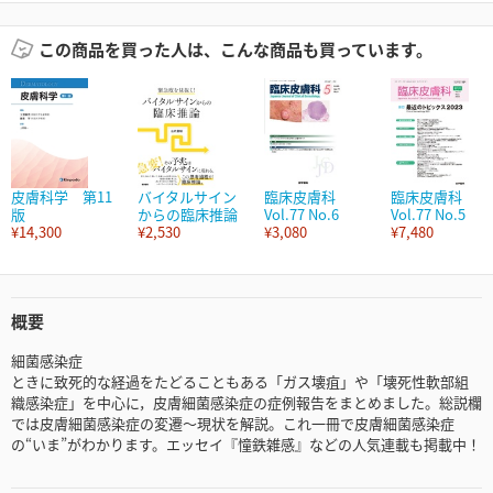
この商品を買った人は、こんな商品も買っています。
皮膚科学 第11
バイタルサイン
臨床皮膚科
臨床皮膚科
版
からの臨床推論
Vol.77 No.6
Vol.77 No.5
¥14,300
¥2,530
¥3,080
¥7,480
概要
細菌感染症
ときに致死的な経過をたどることもある「ガス壊疽」や「壊死性軟部組
織感染症」を中心に，皮膚細菌感染症の症例報告をまとめました。総説欄
では皮膚細菌感染症の変遷～現状を解説。これ一冊で皮膚細菌感染症
の“いま”がわかります。エッセイ『憧鉄雑感』などの人気連載も掲載中！