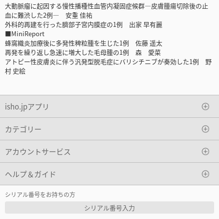
大動脈瘤に起因する慢性播種性血管内凝固症候群―皮膚腫瘍切除後の止
血に難渋した2例― 安重 佳祐
外科的再建を行った臍部子宮内膜症の1例 出家 早有麗
■MiniReport
蜂窩織炎加療後に多発性稗粒腫を生じた1例 佐藤 遥太
再発を繰り返し急速に増大した毛母腫の1例 森 愛菜
アトピー性皮膚炎に伴う汎発型脱毛症にバリシチニブが奏効した1例 野
村 史絵
isho.jpアプリ
カテゴリー
アカウントサービス
ヘルプ＆ガイド
シリアル番号をお持ちの方
シリアル番号入力