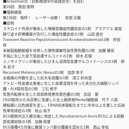
■Ackermanの『診断病理学の実践哲学』を読む
第16回 斎田 俊明
■憧鉄雑感
第136回 嗚呼！ レーザー治療！ 安部 正敏
■症例
ステロイド外用が奏効した増殖型壊疽性膿皮症の1例 アマデアル 亜琵
繰り返す肝脾膿瘍が先行した壊疽性膿皮症の1例 山田 達也
Transient Reactive Papulotranslucent Acrokeratodermaの1例 井田
梓
未破裂脳動脈瘤を合併した弾性線維性仮性黄色腫の1例 加藤 優佳
手指に生じた皮下型皮膚サルコイドの1例 鈴木 花瑠
ミノサイクリンが奏効したびまん浸潤型皮膚サルコイドーシスの1例 鈴
木 彩子
Recurrent Melanocytic Nevusの1例 加部 幸子
水疱様の外観を呈した巨大毛母腫の1例 深江 紗央里
アトピー性皮膚炎患者に生じた皮膚浸潤を伴った未分化大細胞リンパ
腫・ALK陰性型の1例 三石 修平
気管内転移を生じた背部原発悪性黒色腫の1例 吉田 愛
CK20陰性のため診断に苦慮した左上腕原発Merkel細胞癌 竹下 八菜
頰粘膜に白色病変を呈し，EBNA抗体陽転化までに半年以上を要した伝染
性単核球症の1例 秋山 佑子
BCG膀胱内注入療法後に発症した
Mycobacterium bovis
BCGによる前胸
部皮膚結核の1例 加藤 和夏
BCG接種4カ月後に腋窩リンパ節の腫脹を認めた1例 西山 幸佑