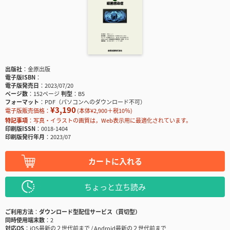
出版社
金原出版
電子版ISBN
電子版発売日
2023/07/20
ページ数
152ページ
判型
B5
フォーマット
PDF（パソコンへのダウンロード不可）
¥3,190
電子版販売価格：
(本体¥2,900＋税10％)
特記事項
写真・イラストの画質は，Web表示用に最適化されています。
印刷版ISSN
0018-1404
印刷版発行年月
2023/07
カートに入れる
ちょっと立ち読み
ご利用方法
ダウンロード型配信サービス（買切型）
同時使用端末数
2
対応OS
iOS最新の２世代前まで / Android最新の２世代前まで