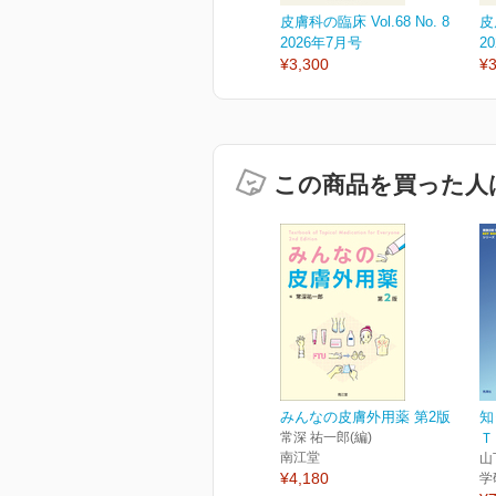
皮膚科の臨床 Vol.68 No. 8
皮
2026年7月号
2
¥3,300
¥3
この商品を買った人
みんなの皮膚外用薬 第2版
知
常深 祐一郎(編)
Ｔ
南江堂
山
¥4,180
学