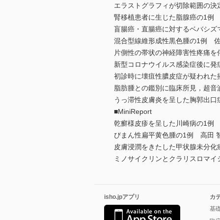
エラストグラフィが切除範囲の決
腎移植患者に生じた脂腺癌の1例 
盲腸癌・直腸癌に対するベバシズ
混合型線維形成性黒色腫の1例 佐
片側性の帯状の神経障害性疼痛を伴
新型コロナウイルス感染症後に発
初診時に壊疽性膿皮症が疑われた
脂肪腫との鑑別に臨床所見，超音
うっ滞性皮膚炎を呈した胸郭出口症
■MiniReport
乾癬様皮疹を呈した川崎病の1例 
びまん性扁平黄色腫の1例 高田 
皮膚浸潤をきたした甲状腺未分化癌
ミノサイクリンとクラリスロマイシンの
isho.jpアプリ
カ
基