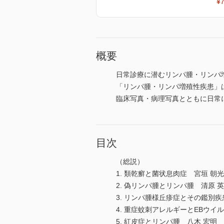
¥7
概要
日常診療に潜むリンパ腫・リンパ
「リンパ腫・リンパ増殖性疾患」
臨床写真・病理写真とともに日常
目次
（総説）
1. 類乾癬と菌状息肉症 宮垣 朝光
2. 偽リンパ腫とリンパ腫 清原 
3. リンパ腫様丘疹症とその鑑別疾
4. 重症蚊刺アレルギーとEBウ
5. 紅皮症とリンパ腫 八木 宏明