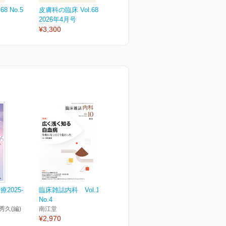
8 No.5
皮膚科の臨床 Vol.68 No. 4
皮膚科の臨床 Vol.68 No. 3
皮
2026年4月号
2026年3月号
2
¥3,300
¥3,300
¥
2025-
臨床雑誌内科 Vol.134
No.4
秀久(編)
南江堂
¥2,970