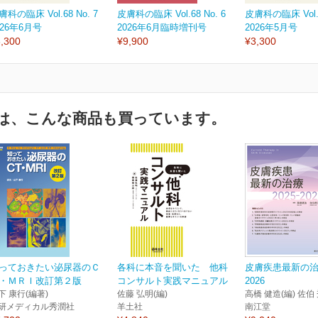
膚科の臨床 Vol.68 No. 7
皮膚科の臨床 Vol.68 No. 6
皮膚科の臨床 Vol.6
026年6月号
2026年6月臨時増刊号
2026年5月号
,300
¥9,900
¥3,300
は、こんな商品も買っています。
っておきたい泌尿器のＣ
各科に本音を聞いた 他科
皮膚疾患最新の治療
・ＭＲＩ改訂第２版
コンサルト実践マニュアル
2026
下 康行(編著)
佐藤 弘明(編)
高橋 健造(編) 佐伯 
研メディカル秀潤社
羊土社
南江堂