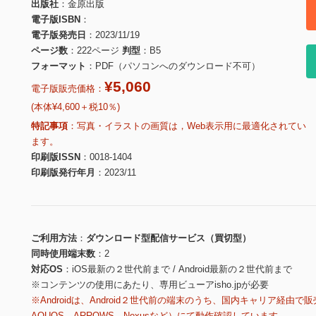
出版社
金原出版
電子版ISBN
電子版発売日
2023/11/19
ページ数
222ページ
判型
B5
フォーマット
PDF（パソコンへのダウンロード不可）
¥5,060
電子版販売価格：
(本体¥4,600＋税10％)
特記事項
写真・イラストの画質は，Web表示用に最適化されてい
ます。
印刷版ISSN
0018-1404
印刷版発行年月
2023/11
ご利用方法
ダウンロード型配信サービス（買切型）
同時使用端末数
2
対応OS
iOS最新の２世代前まで / Android最新の２世代前まで
※コンテンツの使用にあたり、専用ビューアisho.jpが必要
※Androidは、Android２世代前の端末のうち、国内キャリア経由で販
AQUOS、ARROWS、Nexusなど）にて動作確認しています