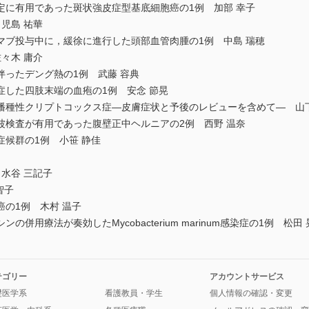
定に有用であった斑状強皮症型基底細胞癌の1例 加部 幸子
児島 祐華
マブ投与中に，緩徐に進行した頭部血管肉腫の1例 中島 瑞穂
々木 庸介
ったデング熱の1例 武藤 容典
症した四肢末端の血疱の1例 安念 節晃
播種性クリプトコックス症―皮膚症状と予後のレビューを含めて― 山下
波検査が有用であった腹壁正中ヘルニアの2例 西野 温奈
候群の1例 小笹 静佳
水谷 三記子
智子
の1例 木村 温子
併用療法が奏効したMycobacterium marinum感染症の1例 松田
テゴリー
アカウントサービス
礎医学系
看護教員・学生
個人情報の確認・変更