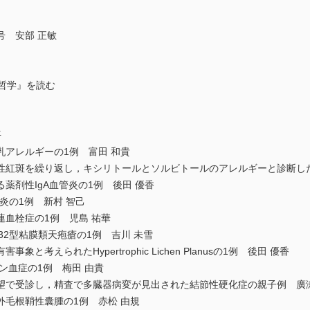
号 安部 正敏
践哲学』を読む
平
た豆乳アレルギーの1例 富田 和貴
性紅斑を繰り返し，キシリトールとソルビトールのアレルギーと診断した
薬剤性IgA血管炎の1例 後田 優香
脈炎の1例 新村 智己
血栓症の1例 児島 祐華
32型粘膜類天疱瘡の1例 吉川 未雪
考えられたHypertrophic Lichen Planusの1例 後田 優香
ン血症の1例 梅田 由貴
望で受診し，精査で多臓器病変が見出された結節性硬化症の親子例 廣瀬
毛根鞘性囊腫の1例 赤松 由規