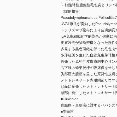
6. 好酸球性膿疱性毛包炎とリンパ
（症例報告）
Pseudolymphomatous Follicul
UVA1療法が奏効したPseudolym
トシリズマブ投与により皮膚病変が改
IgA免疫組織化学的染色が診断に有
皮膚浸潤が診断契機となった慢性
多発する黒色面皰を伴った毛包向性
多形紅斑を生じた血管免疫芽球性
再発した原発性皮膚濾胞中心リンパ
右下肢の蜂巣炎様の臨床像を呈した
胸部巨大腫瘤を呈した原発性皮膚
メトトレキサート内服関節リウマ
顔面に多発したメトトレキサート
頭部に発生したメトトレキサート
■Clinicolor
盲腸癌・直腸癌に対するベバシズ
■巻頭言