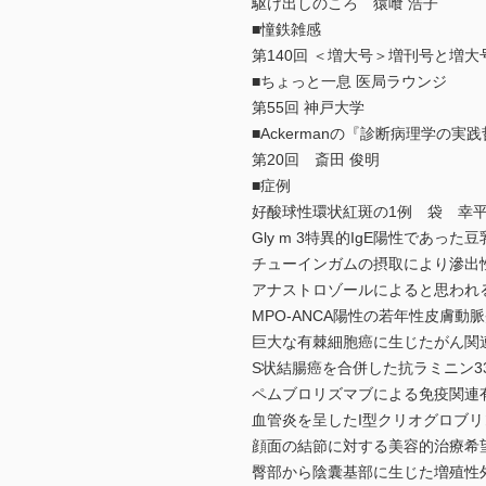
駆け出しのころ 猿喰 浩子
■憧鉄雑感
第140回 ＜増大号＞増刊号と増大
■ちょっと一息 医局ラウンジ
第55回 神戸大学
■Ackermanの『診断病理学の実
第20回 斎田 俊明
■症例
好酸球性環状紅斑の1例 袋 幸
Gly m 3特異的IgE陽性であっ
チューインガムの摂取により滲出
アナストロゾールによると思われる
MPO-ANCA陽性の若年性皮膚動
巨大な有棘細胞癌に生じたがん関連
S状結腸癌を合併した抗ラミニン3
ペムブロリズマブによる免疫関連有害事象と
血管炎を呈したI型クリオグロブリ
顔面の結節に対する美容的治療希
臀部から陰囊基部に生じた増殖性外