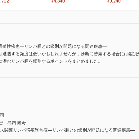
,722
¥4,840
¥9,240
増殖性疾患―リンパ腫との鑑別が問題になる関連疾患―
は遭遇する頻度は低いかもしれませんが，診断に苦慮する場合には鑑別
に潜むリンパ腫を鑑別するポイントをまとめました。
英司
患 島内 隆寿
イルス関連リンパ増殖異常症―リンパ腫との鑑別が問題になる関連疾患― 