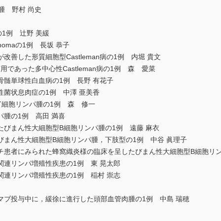
腫 野村 尚史
itisの1例 辻野 美緩
phomaの1例 長坂 恭子
善した形質細胞型Castleman病の1例 内堀 貴文
用であった多中心性Castleman病の1例 森 愛菜
骨髄単球性白血病の1例 長野 有花子
菌状息肉症の1例 中澤 亜美香
T細胞リンパ腫の1例 森 修一
腫の1例 高田 満喜
びまん性大細胞型B細胞リンパ腫の1例 遠藤 麻衣
びまん性大細胞型B細胞リンパ腫，下肢型の1例 中谷 眞理子
チ患者にみられた蜂窩織炎様の臨床を呈したびまん性大細胞型B細胞リン
関連リンパ増殖性疾患の1例 東 晃太郎
関連リンパ増殖性疾患の1例 稲村 崇志
マブ投与中に，緩徐に進行した頭部血管肉腫の1例 中島 瑞穂