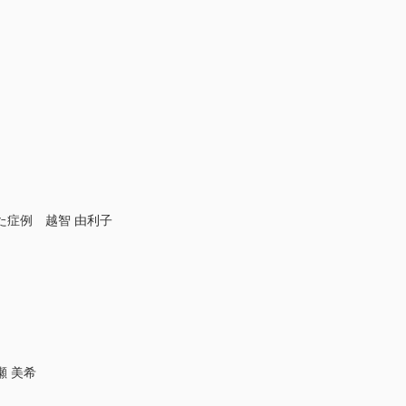
症例 越智 由利子
 美希