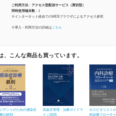
ご利用方法
アクセス型配信サービス（買切型）
同時使用端末数
1
※インターネット経由でのWEBブラウザによるアクセス参照
※導入・利用方法の詳細は
こちら
は、こんな商品も買っています。
ジデントのための感染症
高血圧管理・治療ガイドラ
ホスピタリスト
療の鉄則
イン2025
科診療フローチャー