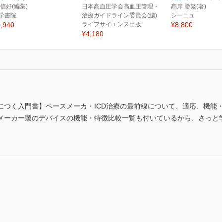
 信好(編集)
日本高血圧学会高血圧管理・
髙岸 勝繁(著)
学書院
治療ガイドライン委員会(編)
シーニュ
,940
ライフサイエンス出版
¥8,800
¥4,180
につく入門書】ペースメーカ・ICD治療の最前線について、適応、機能
メーカー製のデバイスの機能・特徴比較一覧も付いているから、さっと