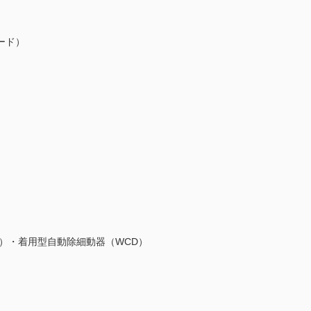
ード）
D）・着用型自動除細動器（WCD）