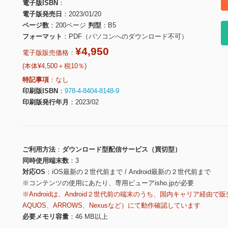
電子版ISBN
電子版発売日
2023/01/20
ページ数
200ページ
判型
B5
フォーマット
PDF（パソコンへのダウンロード不可）
¥4,950
電子版販売価格：
(本体¥4,500＋税10％)
特記事項
なし
印刷版ISBN
978-4-8404-8148-9
印刷版発行年月
2023/02
ご利用方法
ダウンロード型配信サービス（買切型）
同時使用端末数
3
対応OS
iOS最新の２世代前まで / Android最新の２世代前まで
※コンテンツの使用にあたり、専用ビューアisho.jpが必要
※Androidは、Android２世代前の端末のうち、国内キャリア経由で販
AQUOS、ARROWS、Nexusなど）にて動作確認しています
必要メモリ容量
46 MB以上