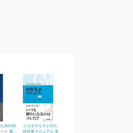
のための内
ジェネラリストのための内
ト 第...
科外来マニュアル 第3版