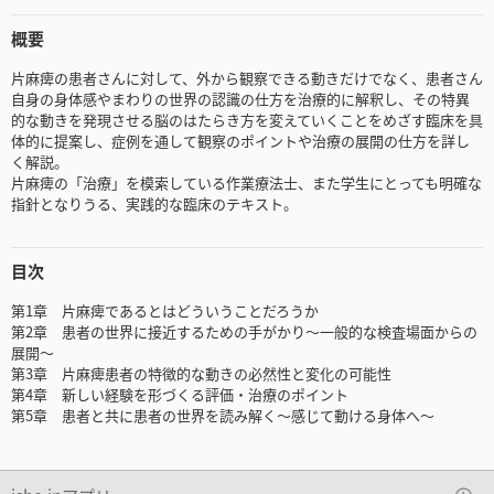
概要
片麻痺の患者さんに対して、外から観察できる動きだけでなく、患者さん
自身の身体感やまわりの世界の認識の仕方を治療的に解釈し、その特異
的な動きを発現させる脳のはたらき方を変えていくことをめざす臨床を具
体的に提案し、症例を通して観察のポイントや治療の展開の仕方を詳し
く解説。
片麻痺の「治療」を模索している作業療法士、また学生にとっても明確な
指針となりうる、実践的な臨床のテキスト。
目次
第1章 片麻痺であるとはどういうことだろうか
第2章 患者の世界に接近するための手がかり～一般的な検査場面からの
展開～
第3章 片麻痺患者の特徴的な動きの必然性と変化の可能性
第4章 新しい経験を形づくる評価・治療のポイント
第5章 患者と共に患者の世界を読み解く～感じて動ける身体へ～