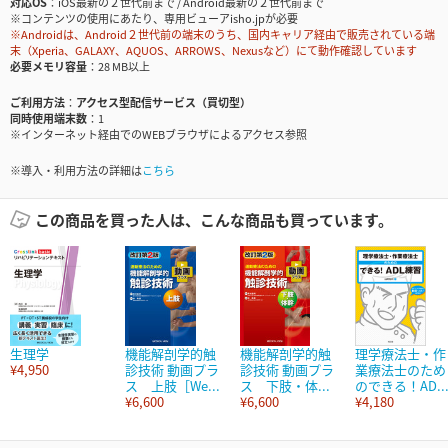
対応OS
iOS最新の２世代前まで / Android最新の２世代前まで
※コンテンツの使用にあたり、専用ビューアisho.jpが必要
※Androidは、Android２世代前の端末のうち、国内キャリア経由で販売されている端
末（Xperia、GALAXY、AQUOS、ARROWS、Nexusなど）にて動作確認しています
必要メモリ容量
28 MB以上
ご利用方法
アクセス型配信サービス（買切型）
同時使用端末数
1
※インターネット経由でのWEBブラウザによるアクセス参照
※導入・利用方法の詳細は
こちら
この商品を買った人は、こんな商品も買っています。
生理学
機能解剖学的触
機能解剖学的触
理学療法士・作
¥4,950
診技術 動画プラ
診技術 動画プラ
業療法士のため
ス 上肢［We...
ス 下肢・体...
のできる！AD..
¥6,600
¥6,600
¥4,180