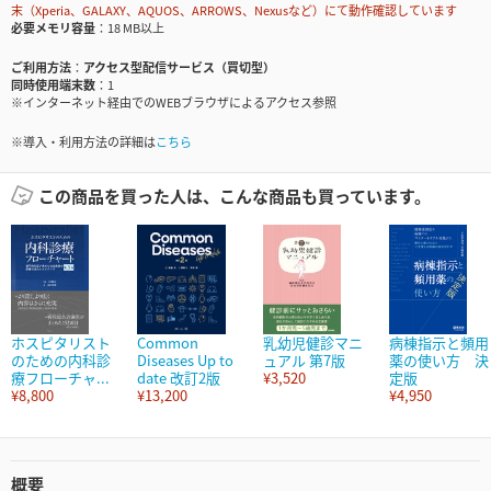
末（Xperia、GALAXY、AQUOS、ARROWS、Nexusなど）にて動作確認しています
必要メモリ容量
18 MB以上
ご利用方法
アクセス型配信サービス（買切型）
同時使用端末数
1
※インターネット経由でのWEBブラウザによるアクセス参照
※導入・利用方法の詳細は
こちら
この商品を買った人は、こんな商品も買っています。
ホスピタリスト
Common
乳幼児健診マニ
病棟指示と頻用
のための内科診
Diseases Up to
ュアル 第7版
薬の使い方 決
療フローチャ...
date 改訂2版
¥3,520
定版
¥8,800
¥13,200
¥4,950
概要