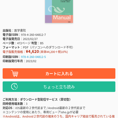
出版社
医学書院
電子版ISBN
978-4-260-64812-7
電子版発売日
2023/02/27
ページ数
472ページ
判型
B5
フォーマット
PDF（パソコンへのダウンロード不可）
¥4,620
電子版販売価格：
(本体¥4,200＋税10％)
印刷版ISBN
978-4-260-04812-5
印刷版発行年月
2023/02
カートに入れる
ちょっと立ち読み
ご利用方法
ダウンロード型配信サービス（買切型）
同時使用端末数
3
対応OS
iOS最新の２世代前まで / Android最新の２世代前まで
※コンテンツの使用にあたり、専用ビューアisho.jpが必要
※Androidは、Android２世代前の端末のうち、国内キャリア経由で販売されている端