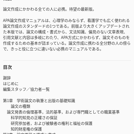
論文作成にかかわる全ての人に必携。待望の最新版。
APA論文作成マニュアルは、心理学のみならず、看護学でも広く使われる
論文作成のスタンダードの1つである。前版より大きくアップデートされ
た本版では、論文の構成・書式から、文法知識、偏見のない文章表現、
引用文献と内容は多岐にわたり、APA方式にかかわらず、論文そのものを
作成するための基本が詰まっている。論文作成に携わる全分野の人の傍ら
で、きっと役に立つに違いない必携のマニュアルである。
目次
謝辞
はじめに
編集スタッフ／協力者一覧
第1章 学術論文の執筆と出版の基礎知識
論文の種類
論文発表の倫理基準，法的基準，および専門職としての職業基準
科学的知見の正確さの保証
研究参加者，および被験者の権利と福祉の保護
知的財産権の保護