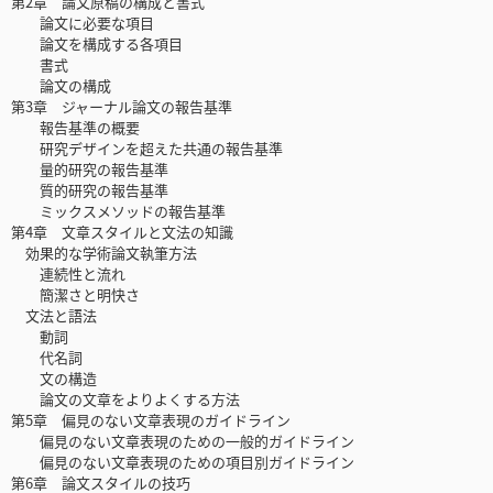
第2章 論文原稿の構成と書式
論文に必要な項目
論文を構成する各項目
書式
論文の構成
第3章 ジャーナル論文の報告基準
報告基準の概要
研究デザインを超えた共通の報告基準
量的研究の報告基準
質的研究の報告基準
ミックスメソッドの報告基準
第4章 文章スタイルと文法の知識
効果的な学術論文執筆方法
連続性と流れ
簡潔さと明快さ
文法と語法
動詞
代名詞
文の構造
論文の文章をよりよくする方法
第5章 偏見のない文章表現のガイドライン
偏見のない文章表現のための一般的ガイドライン
偏見のない文章表現のための項目別ガイドライン
第6章 論文スタイルの技巧