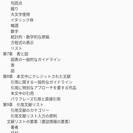
句読点
綴り
大文字使用
イタリック体
略語
数字
統計的・数学的な原稿
方程式の表示
リスト
第7章 表と図
図表の一般的なガイドライン
表
図
第8章 本文中にクレジットされた文献
引用に関する一般的なガイドライン
引用に特別なアプローチを要する作品
本文中の引用
パラフレーズ引用と直接引用
第9章 引用文献リスト
引用文献のカテゴリー
引用文献リスト入力の原則
文献リストの要素（書誌情報の要素）
著者
日付