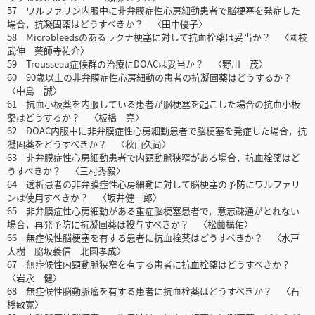
57 ワルファリン内服中に非弁膜症性心房細動患者で脳梗塞を発症した
場合，抗凝固薬はどうすべきか？ 〈田中優子〉
58 Microbleedsのあるラクナ梗塞に対して抗血栓薬は妥当か？ 〈國枝
武伸 藥師寺祐介〉
59 Trousseau症候群の治療にDOACは妥当か？ 〈野川 茂〉
60 90歳以上の非弁膜症性心房細動の患者の抗凝固薬はどうするか？
〈中島 誠〉
61 抗血小板薬を内服している患者が脳梗塞を起こした場合の抗血小板
薬はどうするか？ 〈板橋 亮〉
62 DOAC内服中に非弁膜症性心房細動患者で脳梗塞を発症した場合，抗
凝固薬をどうすべきか？ 〈秋山久尚〉
63 非弁膜症性心房細動患者で内頸動脈狭窄がある場合，抗血栓薬はど
うすべきか？ 〈三村秀毅〉
64 透析患者の非弁膜症性心房細動に対して脳梗塞の予防にワルファリ
ンは使用すべきか？ 〈坂井健一郎〉
65 非弁膜症性心房細動がある重症脳梗塞患者で，意志疎通がとれない
場合，再発予防に抗凝固薬は投与すべきか？ 〈松薗構佑〉
66 無症候性脳梗塞を有する患者に抗血栓薬はどうすべきか？ 〈水戸
大樹 脇坂義信 北園孝成〉
67 無症候性内頸動脈狭窄を有する患者に抗血栓薬はどうすべきか？
〈岩永 健〉
68 無症候性脳動脈瘤を有する患者に抗血栓薬はどうすべきか？ 〈石
橋敏寛〉