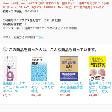
※Androidは、Android２世代前の端末のうち、国内キャリア経由で販売されている端
末（Xperia、GALAXY、AQUOS、ARROWS、Nexusなど）にて動作確認しています
必要メモリ容量
180 MB以上
ご利用方法
アクセス型配信サービス（買切型）
同時使用端末数
1
※インターネット経由でのWEBブラウザによるアクセス参照
※導入・利用方法の詳細は
こちら
この商品を買った人は、こんな商品も買っています。
感染症プラチナ
レジデントのた
レジデントのた
誰も教えてくれ
マニュアル Ver.9
めの これだけ
めの感染症診療
なかった皮疹の
2025-2026
輸液
の鉄則
診かた・考え...
¥2,750
¥4,620
¥5,940
¥4,400