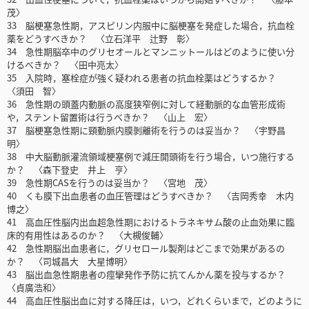
茂〉
33 脳梗塞急性期，アスピリン内服中に脳梗塞を発症した場合，抗血栓
薬をどうすべきか？ 〈立石洋平 辻野 彰〉
34 急性期脳卒中のグリセオールとマンニットールはどのように使い分
けるべきか？ 〈田中亮太〉
35 入院時，塞栓症が強く疑われる患者の抗血栓薬はどうするか？
〈須田 智〉
36 急性期の頭蓋内動脈の高度狭窄例に対して経動脈的な血管形成術
や，ステント留置術は行うべきか？ 〈山上 宏〉
37 脳梗塞急性期に頸動脈内膜剝離術を行うのは妥当か？ 〈宇野昌
明〉
38 中大脳動脈灌流領域梗塞例で減圧開頭術を行う場合，いつ施行する
か？ 〈森下登史 井上 亨〉
39 急性期CASを行うのは妥当か？ 〈宮地 茂〉
40 くも膜下出血患者の血圧管理はどうすべきか？ 〈吉岡秀幸 木内
博之〉
41 高血圧性脳内出血超急性期におけるトラネキサム酸の止血効果に臨
床的有用性はあるのか？ 〈大槻俊輔〉
42 急性期脳出血患者に，グリセロール製剤はどこまで効果があるの
か？ 〈司城昌大 大星博明〉
43 脳出血急性期患者の痙攣発作予防に抗てんかん薬を投与するか？
〈貞廣浩和〉
44 高血圧性脳出血に対する降圧は，いつ，どれくらいまで，どのように