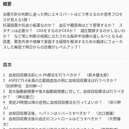
概要
治療方針の判断に迷った時にエキスパートはどう考えるのか思考プロセ
スが見える1冊！
抗凝固薬か抗血小板薬なのか？ 血圧や糖尿病はどう管理するか？ ス
タチンは必要か？ CASをするのかCEAか？ 減圧開頭するのかしないの
か？ など常に判断の岐路に立たされる脳卒中治療の道しるべとなる必
読書．緊急外来や病棟で直面する疑問を解消するための臨床にフォーカ
スした解説で明日からの診療がレベルアップ！
目次
1 血栓回収療法前にrt-PA療法を行うべきか？ 〈鈴木健太郎〉
2 ASPECTS 6未満の広範囲虚血の例に血栓回収療法は行うべきか？
〈別府幹也 吉村紳一〉
3 前大脳動脈閉塞や後大脳動脈閉塞に対して，血栓回収療法は行うべき
か？ 〈神谷雄己〉
4 発症24時間以降の症例に血栓回収療法を行ってよいか？ 〈早川幹
人〉
5 血栓回収療法後，ヘパリンはリバースすべきか？ 〈古口徳雄〉
6 血栓回収療法後の血圧のコントロールはどうすべきか？ 〈片野雄
大〉