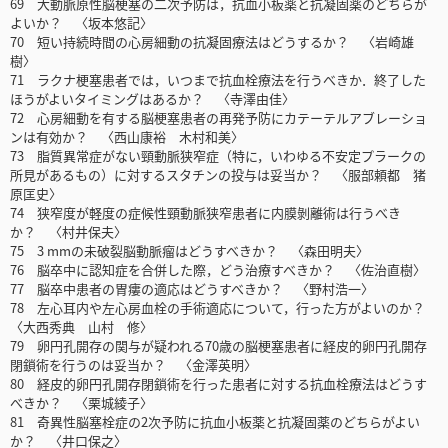
69 大動脈原性脳梗塞の二次予防は，抗血小板薬と抗凝固薬のどちらが
よいか？ 〈坂本悠記〉
70 短い持続時間の心房細動の抗凝固療法はどうするか？ 〈岩崎雄
樹〉
71 ラクナ梗塞患者では，いつまで抗血栓療法を行うべきか．終了した
ほうがよいタイミングはあるか？ 〈寺澤由佳〉
72 心房細動を有する脳梗塞患者の再発予防にカテーテルアブレーショ
ンは有効か？ 〈西山康裕 木村和美〉
73 脂質異常症がない頸動脈狭窄症（特に，いわゆる不安定プラークの
所見があるもの）に対するスタチンの投与は妥当か？ 〈服部頼都 猪
原匡史〉
74 狭窄度が軽度の症候性頸動脈狭窄患者に内膜剝離術は行うべき
か？ 〈村井保夫〉
75 3 mmの未破裂脳動脈瘤はどうすべきか？ 〈森田明夫〉
76 脳卒中に認知症を合併した際，どう治療すべきか？ 〈佐治直樹〉
77 脳卒中患者の胃瘻の適応はどうすべきか？ 〈野村浩一〉
78 左心耳内や左心房血栓の手術適応について，行った方がよいのか？
〈大西秀典 山村 修〉
79 卵円孔開存の関与が疑われる70歳の脳梗塞患者に経皮的卵円孔開存
閉鎖術を行うのは妥当か？ 〈金澤英明〉
80 経皮的卵円孔開存閉鎖術を行った患者に対する抗血栓療法はどうす
べきか？ 〈栗城綾子〉
81 奇異性脳塞栓症の2次予防に抗血小板薬と抗凝固薬のどちらがよい
か？ 〈井口保之〉