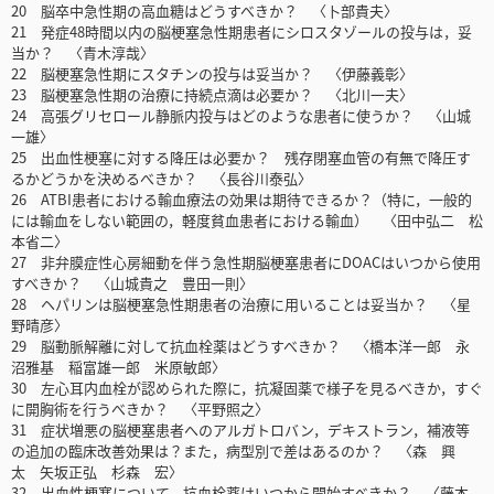
20 脳卒中急性期の高血糖はどうすべきか？ 〈卜部貴夫〉
21 発症48時間以内の脳梗塞急性期患者にシロスタゾールの投与は，妥
当か？ 〈青木淳哉〉
22 脳梗塞急性期にスタチンの投与は妥当か？ 〈伊藤義彰〉
23 脳梗塞急性期の治療に持続点滴は必要か？ 〈北川一夫〉
24 高張グリセロール静脈内投与はどのような患者に使うか？ 〈山城
一雄〉
25 出血性梗塞に対する降圧は必要か？ 残存閉塞血管の有無で降圧す
るかどうかを決めるべきか？ 〈長谷川泰弘〉
26 ATBI患者における輸血療法の効果は期待できるか？（特に，一般的
には輸血をしない範囲の，軽度貧血患者における輸血） 〈田中弘二 松
本省二〉
27 非弁膜症性心房細動を伴う急性期脳梗塞患者にDOACはいつから使用
すべきか？ 〈山城貴之 豊田一則〉
28 ヘパリンは脳梗塞急性期患者の治療に用いることは妥当か？ 〈星
野晴彦〉
29 脳動脈解離に対して抗血栓薬はどうすべきか？ 〈橋本洋一郎 永
沼雅基 稲富雄一郎 米原敏郎〉
30 左心耳内血栓が認められた際に，抗凝固薬で様子を見るべきか，すぐ
に開胸術を行うべきか？ 〈平野照之〉
31 症状増悪の脳梗塞患者へのアルガトロバン，デキストラン，補液等
の追加の臨床改善効果は？また，病型別で差はあるのか？ 〈森 興
太 矢坂正弘 杉森 宏〉
32 出血性梗塞について，抗血栓薬はいつから開始すべきか？ 〈藤本