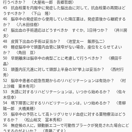
行うべきか？ 〈大屋祐一郎 吾郷哲朗〉
45 抗血栓薬を内服中に発症した脳出血に対して，抗血栓薬の再開はど
うすべきか？ 〈下山 隆〉
46 脳卒中の発症前から使用していた降圧薬は，発症直後から継続する
か？ 〈八木田佳樹〉
47 脳出血の手術適応はどうすべきか すぐか，1日待つか？ 〈井川房
夫〉
48 皮質下出血の手術は妥当か？ 〈池堂太一 飯原弘二〉
49 軽症脳卒中で頭蓋内血管に狭窄がない場合，座位をとらせてよい
か？ 〈角田 亘〉
50 早期離床は脳卒中の病型ごとに考慮して行うべきか？ 〈横田千
晶〉
51 頭蓋内圧亢進に対して頭部上半身の30°挙上は妥当か？ 〈西村行
秀〉
52 脳卒中患者の超急性期からのリハビリテーションは有効か？ 〈村
上沙織 東本有司〉
53 失語に対するリハビリテーションは，いつから始めるか？ 〈佐々
木信幸〉
54 嚥下障害に対するリハビリテーションは，いつ始めるか？ 〈青柳
陽一郎 大橋美穂〉
55 脳卒中の予防として高トリグリセリド血症に対する薬物療法はどう
するか？ 〈松山裕文 冨本秀和〉
56 無症候の人に，頸動脈エコーで可動性プラークが発見された場合にど
うするのがよいか？ 〈斎藤こずえ〉