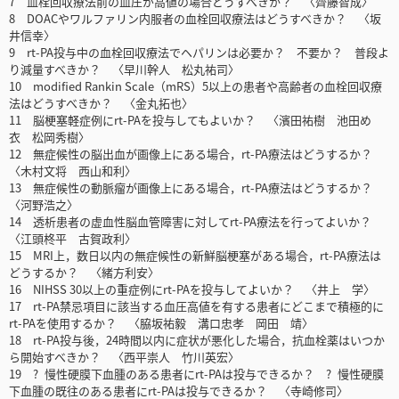
7 血栓回収療法前の血圧が高値の場合どうすべきか？ 〈齊藤智成〉
8 DOACやワルファリン内服者の血栓回収療法はどうすべきか？ 〈坂
井信幸〉
9 rt-PA投与中の血栓回収療法でヘパリンは必要か？ 不要か？ 普段よ
り減量すべきか？ 〈早川幹人 松丸祐司〉
10 modified Rankin Scale（mRS）5以上の患者や高齢者の血栓回収療
法はどうすべきか？ 〈金丸拓也〉
11 脳梗塞軽症例にrt-PAを投与してもよいか？ 〈濱田祐樹 池田め
衣 松岡秀樹〉
12 無症候性の脳出血が画像上にある場合，rt-PA療法はどうするか？
〈木村文将 西山和利〉
13 無症候性の動脈瘤が画像上にある場合，rt-PA療法はどうするか？
〈河野浩之〉
14 透析患者の虚血性脳血管障害に対してrt-PA療法を行ってよいか？
〈江頭柊平 古賀政利〉
15 MRI上，数日以内の無症候性の新鮮脳梗塞がある場合，rt-PA療法は
どうするか？ 〈緒方利安〉
16 NIHSS 30以上の重症例にrt-PAを投与してよいか？ 〈井上 学〉
17 rt-PA禁忌項目に該当する血圧高値を有する患者にどこまで積極的に
rt-PAを使用するか？ 〈脇坂祐毅 溝口忠孝 岡田 靖〉
18 rt-PA投与後，24時間以内に症状が悪化した場合，抗血栓薬はいつか
ら開始すべきか？ 〈西平崇人 竹川英宏〉
19 ? 慢性硬膜下血腫のある患者にrt-PAは投与できるか？ ? 慢性硬膜
下血腫の既往のある患者にrt-PAは投与できるか？ 〈寺崎修司〉