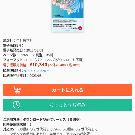
出版社
中外医学社
電子版ISBN
電子版発売日
2023/03/08
ページ数
399ページ
判型
B5判
フォーマット
PDF（パソコンへのダウンロード不可）
¥10,340
電子版販売価格：
(本体¥9,400＋税10％)
印刷版ISBN
978-4-498-32896-9
印刷版発行年月
2023/03
カートに入れる
ちょっと立ち読み
ご利用方法
ダウンロード型配信サービス（買切型）
同時使用端末数
3
対応OS
iOS最新の２世代前まで / Android最新の２世代前まで
※コンテンツの使用にあたり、専用ビューアisho.jpが必要