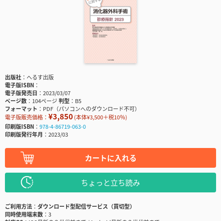
出版社
へるす出版
電子版ISBN
電子版発売日
2023/03/07
ページ数
104ページ
判型
B5
フォーマット
PDF（パソコンへのダウンロード不可）
¥3,850
電子版販売価格：
(本体¥3,500＋税10％)
印刷版ISBN
978-4-86719-063-0
印刷版発行年月
2023/03
カートに入れる
ちょっと立ち読み
ご利用方法
ダウンロード型配信サービス（買切型）
同時使用端末数
3