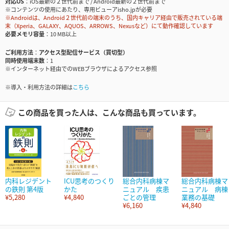
対応OS
iOS最新の２世代前まで / Android最新の２世代前まで
※コンテンツの使用にあたり、専用ビューアisho.jpが必要
※Androidは、Android２世代前の端末のうち、国内キャリア経由で販売されている端
末（Xperia、GALAXY、AQUOS、ARROWS、Nexusなど）にて動作確認しています
必要メモリ容量
10 MB以上
ご利用方法
アクセス型配信サービス（買切型）
同時使用端末数
1
※インターネット経由でのWEBブラウザによるアクセス参照
※導入・利用方法の詳細は
こちら
この商品を買った人は、こんな商品も買っています。
内科レジデント
ICU思考のつくり
総合内科病棟マ
総合内科病棟マ
の鉄則 第4版
かた
ニュアル 疾患
ニュアル 病棟
¥5,280
¥4,840
ごとの管理
業務の基礎
¥6,160
¥4,840