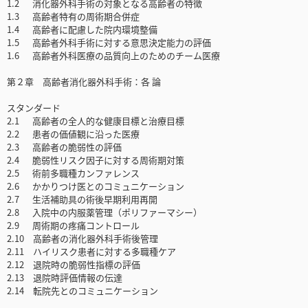
1.2 消化器外科手術の対象となる高齢者の特徴
1.3 高齢者特有の周術期合併症
1.4 高齢者に配慮した院内環境整備
1.5 高齢者外科手術に対する意思決定能力の評価
1.6 高齢者外科医療の品質向上のためのチーム医療
第２章 高齢者消化器外科手術：各 論
スタンダード
2.1 高齢者の全人的な健康目標と治療目標
2.2 患者の価値観に沿った医療
2.3 高齢者の脆弱性の評価
2.4 脆弱性リスク因子に対する周術期対策
2.5 術前多職種カンファレンス
2.6 かかりつけ医とのコミュニケーション
2.7 生活補助具の術後早期利用再開
2.8 入院中の内服薬管理（ポリファーマシー）
2.9 周術期の疼痛コントロール
2.10 高齢者の消化器外科手術後管理
2.11 ハイリスク患者に対する多職種ケア
2.12 退院時の脆弱性指標の評価
2.13 退院時評価情報の伝達
2.14 転院先とのコミュニケーション