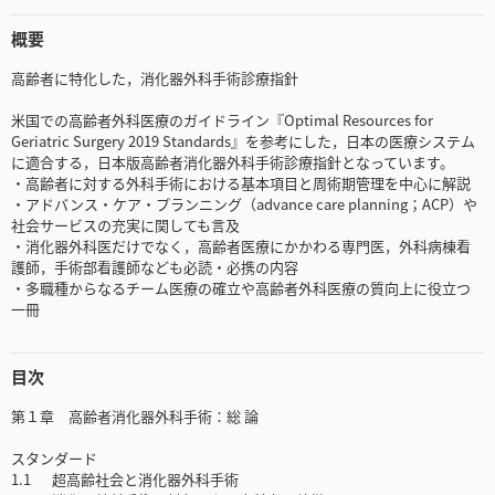
概要
高齢者に特化した，消化器外科手術診療指針
米国での高齢者外科医療のガイドライン『Optimal Resources for
Geriatric Surgery 2019 Standards』を参考にした，日本の医療システム
に適合する，日本版高齢者消化器外科手術診療指針となっています。
・高齢者に対する外科手術における基本項目と周術期管理を中心に解説
・アドバンス・ケア・プランニング（advance care planning；ACP）や
社会サービスの充実に関しても言及
・消化器外科医だけでなく，高齢者医療にかかわる専門医，外科病棟看
護師，手術部看護師なども必読・必携の内容
・多職種からなるチーム医療の確立や高齢者外科医療の質向上に役立つ
一冊
目次
第１章 高齢者消化器外科手術：総 論
スタンダード
1.1 超高齢社会と消化器外科手術