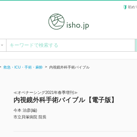
初め
ー
救急・ICU・手術・麻酔
内視鏡外科手術バイブル
≪オペナーシング2021年春季増刊≫
内視鏡外科手術バイブル【電子版】
今本 治彦(編)
市立貝塚病院 院長