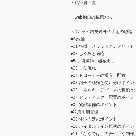
・執筆者一覧
・web動画の視聴方法
＜第1章＞内視鏡外科手術の総論
■A 総論
●01 特徴・メリットとデメリット
●02 しくみと適応
■B 手術操作・器械出し
●03 主な流れ
●04 トロッカーの挿入・配置
●05 鉗子の種類と使い分けポイン
●06 エネルギーデバイスの種類
●07 セッティング・配置のポイン
●08 物品準備のポイント
■C 周術期管理
●09 体位固定のポイント
●10 バイタルサイン観察のポイン
●11 「ならでは」の合併症や副作