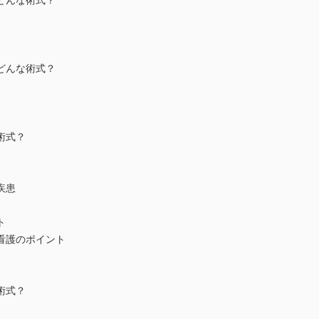
てどんな術式？
てどんな術式？
術式？
疾患
ト
り看護のポイント
術式？