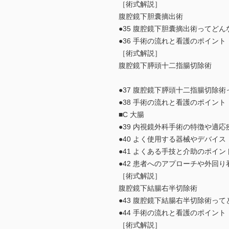
［術式解説］
腹腔鏡下胆囊摘出術
●35 腹腔鏡下胆囊摘出術ってどん
●36 手術の流れと看護のポイント
［術式解説］
腹腔鏡下膵頭十二指腸切除術
●37 腹腔鏡下膵頭十二指腸切除
●38 手術の流れと看護のポイント
■C 大腸
●39 内視鏡外科手術の特徴や適応
●40 よく使用する器械やデバイス
●41 よくある手技と介助のポイン
●42 患者へのアプローチや外回
［術式解説］
腹腔鏡下結腸右半切除術
●43 腹腔鏡下結腸右半切除術っ
●44 手術の流れと看護のポイント
［術式解説］