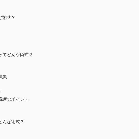
な術式？
術ってどんな術式？
疾患
ト
り看護のポイント
てどんな術式？