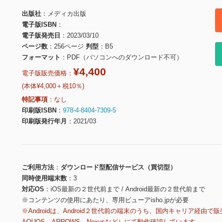
出版社
メディカ出版
電子版ISBN
電子版発売日
2023/03/10
ページ数
256ページ
判型
B5
フォーマット
PDF（パソコンへのダウンロード不可）
¥4,400
電子版販売価格：
(本体¥4,000＋税10％)
特記事項
なし
印刷版ISBN
978-4-8404-7309-5
印刷版発行年月
2021/03
ご利用方法
ダウンロード型配信サービス（買切型）
同時使用端末数
3
対応OS
iOS最新の２世代前まで / Android最新の２世代前まで
※コンテンツの使用にあたり、専用ビューアisho.jpが必要
※Androidは、Android２世代前の端末のうち、国内キャリア経由で販
AQUOS、ARROWS、Nexusなど）にて動作確認しています