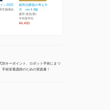
イン2025
緩和治療薬の考え方、使い
蘇生協議会
方 ver.4 4版
森田 達也(著)
中外医学社
¥4,400
式別キーポイント、ロボット手術にまつ
、手術室看護師のための実践書！