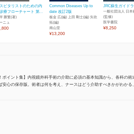
スピタリストのための内
Common Diseases Up to
JRC蘇生ガイドラ
診療フローチャート 第...
date 改訂2版
一般社団法人 日本
(監修)
岸 勝繁(著)
板金 広(編) 上田 剛士(編) 矢吹
医学書院
ーニュ
拓(編)
¥8,250
,800
南山堂
¥13,200
！ポイント集】内視鏡外科手術の介助に必須の基本知識から、各科の術
ば安心の保存版。術者は何を考え、ナースはどう介助すべきかがわかる