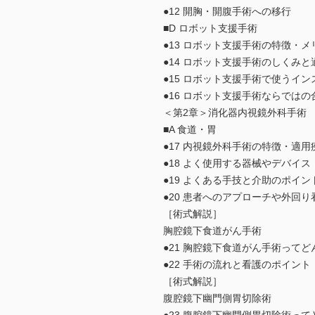
●12 開胸・開腹手術への移行
■D ロボット支援手術
●13 ロボット支援手術の特徴・
●14 ロボット支援手術のしくみと
●15 ロボット支援手術で使うイ
●16 ロボット支援手術ならでは
＜第2章＞消化器内視鏡外科手術
■A 食道・胃
●17 内視鏡外科手術の特徴・適用
●18 よく使用する器械やデバイス
●19 よくある手技と介助のポイン
●20 患者へのアプローチや外回
［術式解説］
胸腔鏡下食道がん手術
●21 胸腔鏡下食道がん手術って
●22 手術の流れと看護のポイント
［術式解説］
腹腔鏡下幽門側胃切除術