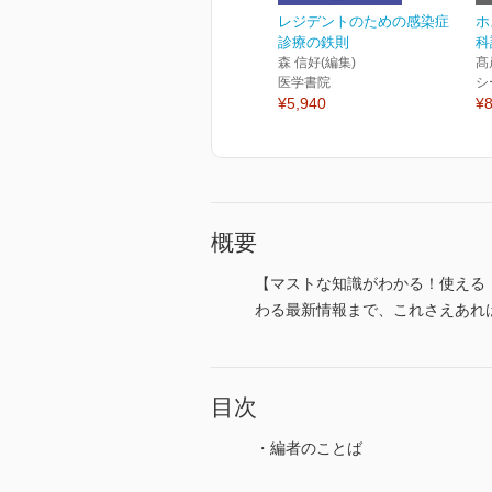
レジデントのための感染症
ホ
診療の鉄則
科
森 信好(編集)
髙
医学書院
シ
¥5,940
¥8
概要
【マストな知識がわかる！使える
わる最新情報まで、これさえあれ
目次
・編者のことば