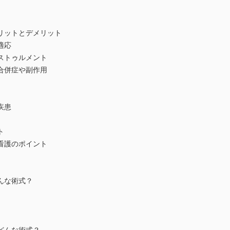
メリットとデメリット
適応
ンストゥルメント
の合併症や副作用
疾患
ト
り看護のポイント
どんな術式？