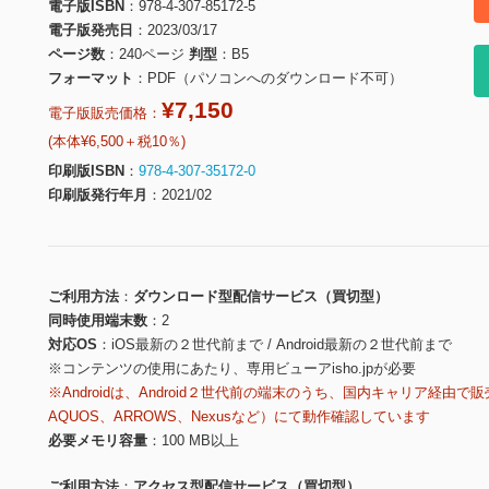
電子版ISBN
978-4-307-85172-5
電子版発売日
2023/03/17
ページ数
240ページ
判型
B5
フォーマット
PDF（パソコンへのダウンロード不可）
¥7,150
電子版販売価格：
(本体¥6,500＋税10％)
印刷版ISBN
978-4-307-35172-0
印刷版発行年月
2021/02
ご利用方法
ダウンロード型配信サービス（買切型）
同時使用端末数
2
対応OS
iOS最新の２世代前まで / Android最新の２世代前まで
※コンテンツの使用にあたり、専用ビューアisho.jpが必要
※Androidは、Android２世代前の端末のうち、国内キャリア経由で販
AQUOS、ARROWS、Nexusなど）にて動作確認しています
必要メモリ容量
100 MB以上
ご利用方法
アクセス型配信サービス（買切型）