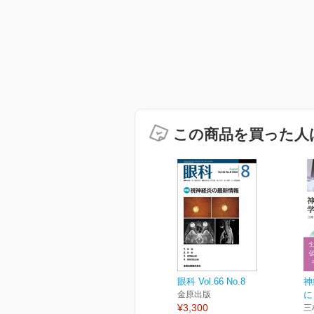
この商品を買った人
眼科 Vol.66 No.8
神
金原出版
に
¥3,300
三