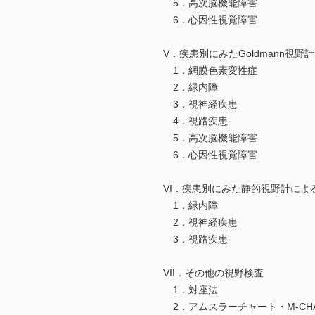
5．高次脳機能障害
6．心因性視覚障害
V．疾患別にみたGoldmann視
1．網膜色素変性症
2．緑内障
3．視神経疾患
4．視路疾患
5．高次脳機能障害
6．心因性視覚障害
VI．疾患別にみた静的視野計によ
1．緑内障
2．視神経疾患
3．視路疾患
VII．その他の視野検査
1．対座法
2．アムスラーチャート・M-CHA