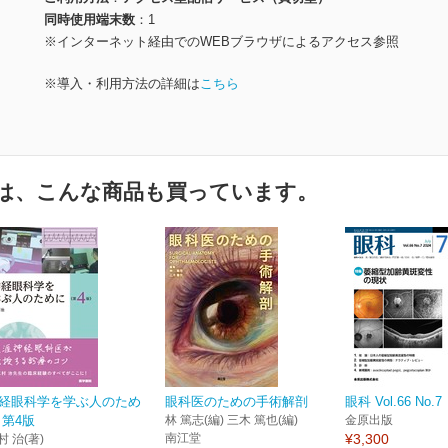
同時使用端末数
1
※インターネット経由でのWEBブラウザによるアクセス参照
※導入・利用方法の詳細は
こちら
は、こんな商品も買っています。
経眼科学を学ぶ人のため
眼科医のための手術解剖
眼科 Vol.66 No.7
 第4版
林 篤志(編) 三木 篤也(編)
金原出版
南江堂
¥3,300
村 治(著)