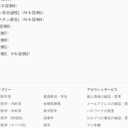
3-症例4〉
分泌性)〈IV-4-症例1〉
ン産生)〈IV-4-症例4〉
症例5〉
症例7〉
症例8〉
症例1〉
例2、V-6-症例2〉
テゴリー
アカウントサービス
礎医学系
看護教員・学生
個人情報の確認・変更
床医学・内科系
各種医療職
メールアドレスの確認・変
床医学・外科系
東洋医学
パスワードの変更
床医学（領域別）
栄養学
かかりつけ書店の確認・変
床医学（テーマ別）
薬学
マイ本棚