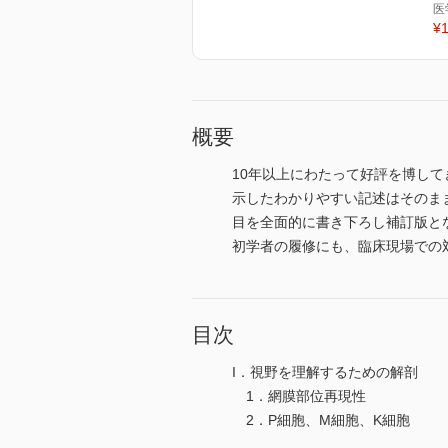
医
¥1
概要
10年以上にわたって好評を博し
示したわかりやすい記述はそのま
目を全面的に書き下ろし補訂版と
初学者の履修にも、臨床現場での
目次
I．視野を理解するための解剖
1．網膜部位再現性
2．P細胞、M細胞、K細胞