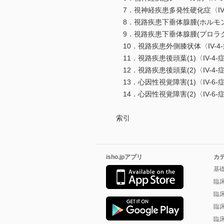
7．視神経疾患多発性硬化症〈IV-
8．視路疾患下垂体腺腫(ホルモン非
9．視路疾患下垂体腺腫(プロラクチ
10．視路疾患外側膝状体〈IV-4-
11．視路疾患後頭葉(1)〈IV-4-
12．視路疾患後頭葉(2)〈IV-4-
13．心因性視覚障害(1)〈IV-6-
14．心因性視覚障害(2)〈IV-6-症
索引
isho.jpアプリ
カ
基
臨
臨
臨
臨