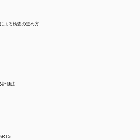
野計による検査の進め方
る評価法
RTS