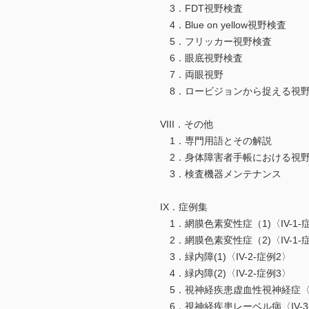
3．FDT視野検査
4．Blue on yellow視野検査
5．フリッカー視野検査
6．眼底視野検査
7．両眼視野
8．ロービジョンから捉える視
VIII．その他
1．専門用語とその解説
2．身体障害者手帳における視
3．検査機器メンテナンス
IX．症例集
1．網膜色素変性症（1)〈IV-1-
2．網膜色素変性症（2)〈IV-1-
3．緑内障(1)〈IV-2-症例2〉
4．緑内障(2)〈IV-2-症例3〉
5．視神経疾患虚血性視神経症〈IV
6．視神経疾患レーベル病〈IV-3