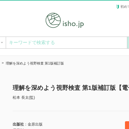
初め
ー
理解を深めよう視野検査 第1版補訂版
理解を深めよう視野検査 第1版補訂版【電
松本 長太(監)
出版社
金原出版