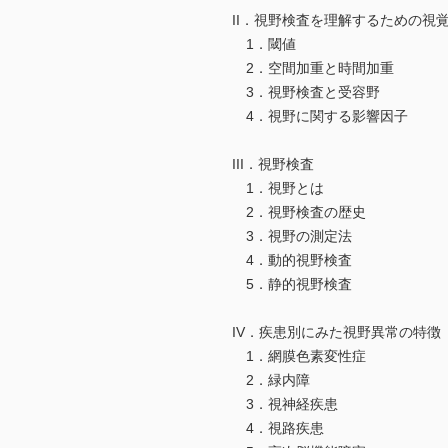
II．視野検査を理解するための視
1．閾値
2．空間加重と時間加重
3．視野検査と受容野
4．視野に関する影響因子
III．視野検査
1．視野とは
2．視野検査の歴史
3．視野の測定法
4．動的視野検査
5．静的視野検査
IV．疾患別にみた視野異常の特徴
1．網膜色素変性症
2．緑内障
3．視神経疾患
4．視路疾患