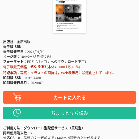
出版社
金原出版
電子版ISBN
電子版発売日
2024/07/19
ページ数
104ページ
判型
B5
フォーマット
PDF（パソコンへのダウンロード不可）
¥3,300
電子版販売価格：
(本体¥3,000＋税10％)
特記事項
写真・イラストの画質は，Web表示用に最適化されています。
印刷版ISSN
0016-4488
印刷版発行年月
2024/07
カートに入れる
ちょっと立ち読み
ご利用方法
ダウンロード型配信サービス（買切型）
同時使用端末数
2
対応OS
iOS最新の２世代前まで / Android最新の２世代前まで