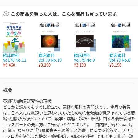
この商品を買った人は、こんな商品も買っています。
臨床眼科
臨床眼科
臨床眼科
臨床眼科
Vol.79 No.11
Vol.79 No.10
Vol.79 No.9
Vol.79 No.8
¥9,460
¥3,190
¥3,190
¥3,190
概要
萎縮型加齢黄斑変性の現状
どこから読んでもすぐに役立つ、気軽な眼科の専門誌です。今月の特集
は、日本人には縁遠いと思われていたものの今後増加が見込まれている萎
縮型加齢黄斑変性について、疫学・病態・診断・新薬に関する最新情報を
エキスパートの先生方にご寄稿いただきました。「白内障手術とquality
of life」ならびに「分層黄斑円孔の診断と治療」に関する綜説や、プリザ
ーフロⓇを解説した機器・薬剤紹介、4篇の症例報告ともども是非ご一読