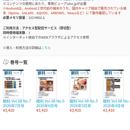
※コンテンツの使用にあたり、専用ビューアisho.jpが必要
※Androidは、Android２世代前の端末のうち、国内キャリア経由で販売されている端
末（Xperia、GALAXY、AQUOS、ARROWS、Nexusなど）にて動作確認しています
必要メモリ容量
102 MB以上
ご利用方法
アクセス型配信サービス（買切型）
同時使用端末数
1
※インターネット経由でのWEBブラウザによるアクセス参照
※導入・利用方法の詳細は
こちら
巻号一覧
眼科 Vol.68 No.7
眼科 Vol.68 No.6
眼科 Vol.68 No.5
眼科 Vol.68 No.
2026年7月号
2026年6月号
2026年5月号
2026年4月号
¥3,410
¥3,410
¥3,410
¥3,410