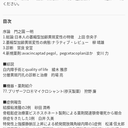
ください。
目次
序論 門之園 一明
1.総論:日本人の萎縮型加齢黄斑変性の特徴 上田 奈央子
2.萎縮型加齢黄斑変性の病態:ナラティブ・レビュー 柳 靖雄
3.診断 宮良 安宣
4.新規薬剤:avacincaptad pegol，pegcetacoplanほか 安川 力
■綜説
白内障手術とquality of life 綾木 雅彦
分層黄斑円孔の診断と治療 的場 亮
■機器・薬剤紹介
77.プリザーフロⓇマイクロシャント(参天製薬) 狩野 廉
■症例報告
結膜粘液腫の2例 砂田 潤希
骨粗鬆症治療薬ビスホスホネート製剤による薬剤関連顎骨壊死から眼合
併症をきたした1例 白井 久美
特発性上強膜静脈圧上昇による続発開放隅角緑内障の1症例 松浦 信太郎