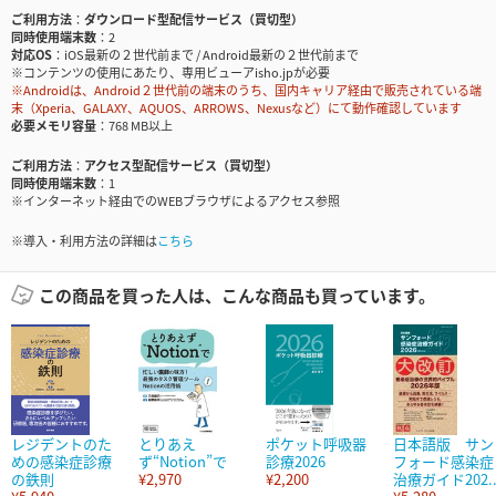
ご利用方法
ダウンロード型配信サービス（買切型）
同時使用端末数
2
対応OS
iOS最新の２世代前まで / Android最新の２世代前まで
※コンテンツの使用にあたり、専用ビューアisho.jpが必要
※Androidは、Android２世代前の端末のうち、国内キャリア経由で販売されている端
末（Xperia、GALAXY、AQUOS、ARROWS、Nexusなど）にて動作確認しています
必要メモリ容量
768 MB以上
ご利用方法
アクセス型配信サービス（買切型）
同時使用端末数
1
※インターネット経由でのWEBブラウザによるアクセス参照
※導入・利用方法の詳細は
こちら
この商品を買った人は、こんな商品も買っています。
レジデントのた
とりあえ
ポケット呼吸器
日本語版 サン
めの感染症診療
ず“Notion”で
診療2026
フォード感染症
の鉄則
¥2,970
¥2,200
治療ガイド202..