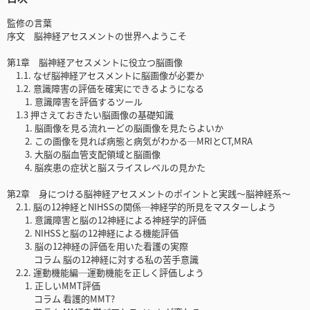
監修の言葉
序文 脳神経アセスメントの世界へようこそ
第1章 脳神経アセスメントに役立つ脳画像
1.1. なぜ脳神経アセスメントに脳画像が必要か
1.2. 意識障害の評価を確実にできるようになる
1. 意識障害を評価するツール
1.3 押さえておきたい脳画像の基礎知識
1. 脳画像を見る流れーどの脳画像を見たらよいか
2. この画像を見れば病態と病気がわかる─MRIとCT,MRA
3. 大脳の脳血管支配領域と脳画像
4. 脳疾患の症状と脳スライスレベルの見かた
第2章 身につける脳神経アセスメントのポイントと実践〜脳神経系〜
2.1. 脳の12神経とNIHSSの関係─神経学的所見をマスターしよう
1. 意識障害と脳の12神経による神経学的評価
2. NIHSSと脳の12神経による機能評価
3. 脳の12神経の評価を用いた看護の実際
コラム 脳の12神経に対する私の苦手意識
2.2. 運動機能編─運動機能を正しく評価しよう
1. 正しいMMT評価
コラム 看護的MMT?