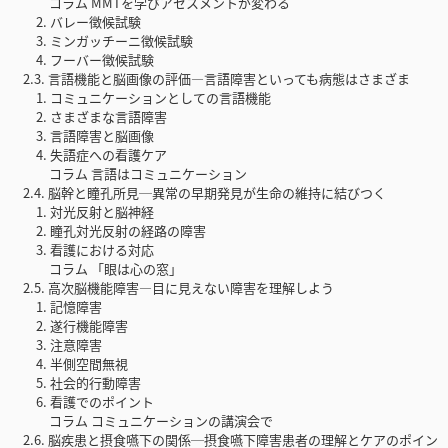
コラム MMTを学びアセスメントが変わる
2. バレー徴候試験
3. ミンガッチーニ徴候試験
4. フーバー徴候試験
2.3. 言語機能と脳画像の評価―言語障害といっても病態はさまざま
1. コミュニケーションとしての言語機能
2. さまざまな言語障害
3. 言語障害と脳画像
4. 失語症への看護ケア
コラム 言語はコミュニケーション
2.4. 脳幹と瞳孔所見─異常の早期発見が生命の維持に結びつく
1. 対光反射と脳神経
2. 瞳孔対光反射の経路の障害
3. 看護における対応
コラム 「眼は心の窓」
2.5. 高次脳機能障害―目に見えない障害を理解しよう
1. 記憶障害
2. 遂行機能障害
3. 注意障害
4. 半側空間無視
5. 社会的行動障害
6. 看護でのポイント
コラム コミュニケーションの講演会で
2.6. 脳疾患と摂食嚥下の関係─摂食嚥下障害患者の理解とケアのポイン