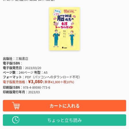
出版社
三輪書店
電子版ISBN
電子版発売日
2023/03/20
ページ数
246ページ
判型
A5
フォーマット
PDF（パソコンへのダウンロード不可）
¥3,080
電子版販売価格：
(本体¥2,800＋税10％)
印刷版ISBN
978-4-89590-773-6
印刷版発行年月
2023/03
カートに入れる
ちょっと立ち読み