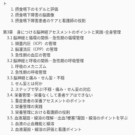
ト
1. 摂食嚥下のモデルと評価
2. 摂食嚥下障害の脳画像
3. 摂食嚥下障害患者のケアと看護師の役割
第3章 身につける脳神経アセスメントのポイントと実践~全身管理
3.1 脳神経と循環の関係―急性期の循環管理
1. 頭蓋内圧（ICP）の管理
2. 脳灌流圧（CPP）の管理
3. 急性期の血圧の管理
3.2 脳神経と呼吸の関係―急性期の呼吸管理
1. 呼吸のメカニズム
2. 急性期の呼吸管理
3.3.脳神経と痛み・せん妄・不穏
1. せん妄とは何か
2. ステップで学ぶ!不穏・痛み・せん妄の対応
3.4. 栄養管理―栄養なくして患者ケアはできない
1. 重症患者の栄養アセスメントのポイント
2. 栄養管理の実践
3. 栄養管理における看護師の役割
3.5. 血液凝固・線溶の理解―出血?梗塞?凝固・線溶のポイントを学ぶ
1. 血液の止血機能と線溶
2. 血液凝固・線溶の評価と看護ポイント