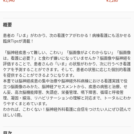
¥5,940
¥5,280
概要
患者の「いま」がわかり、次の看護ケアがわかる！病棟看護にも活かせる
臨床Tipsが満載！
「脳神経疾患って難しい、こわい」「脳画像がよくわからない」「脳画像
は，看護に必要？」と食わず嫌いになっていませんか？脳画像や脳神経を
評価することで、患者さんの「いま」の状態がわかり、次に行うべき看護
ケアを予測することができます。そして、患者の状態に応じた個別的看護
を提供することができるようになります。
本書では脳神経疾患の集中治療や脳神経外科病棟における看護実践で役
立つ脳画像のみかた、脳神経アセスメントから、疾患の病態と治療、せ
ん妄、高次脳機能障害、失語症、栄養管理、嚥下障害、循環と呼吸管
理、凝固・線溶、リハビリテーションの理解と対応まで、トータルにわか
りやすくまとめています。
わかれば、こわくない！脳神経外科看護に自信をつけたい人にぜひ読んで
ほしい1冊。
目次