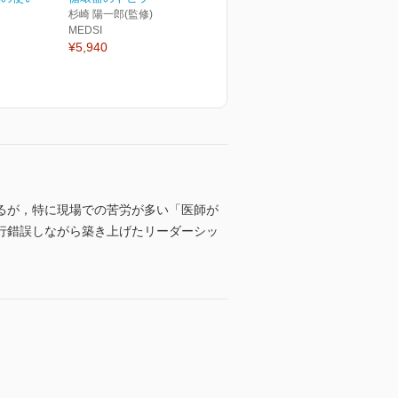
杉崎 陽一郎(監修)
MEDSI
¥5,940
るが，特に現場での苦労が多い「医師が
行錯誤しながら築き上げたリーダーシッ