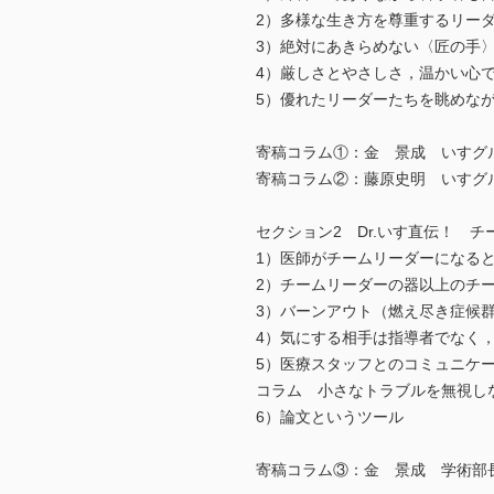
2）多様な生き方を尊重するリー
3）絶対にあきらめない〈匠の手
4）厳しさとやさしさ，温かい心
5）優れたリーダーたちを眺めな
寄稿コラム①：金 景成 いすグ
寄稿コラム②：藤原史明 いすグ
セクション2 Dr.いす直伝！ 
1）医師がチームリーダーになる
2）チームリーダーの器以上のチ
3）バーンアウト（燃え尽き症候
4）気にする相手は指導者でなく
5）医療スタッフとのコミュニケ
コラム 小さなトラブルを無視し
6）論文というツール
寄稿コラム③：金 景成 学術部