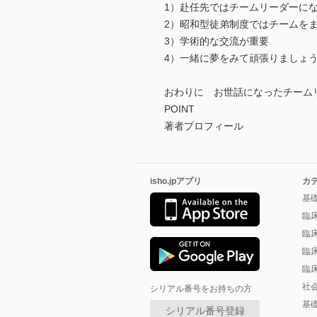
1）赴任先ではチームリーダーに
2）昭和型徒弟制度ではチームを
3）学術的な交流が重要
4）一緒に夢をみて頑張りましょ
おわりに お世話になったチーム
POINT
著者プロフィール
isho.jpアプリ
カ
基
臨
臨
臨
臨
社
シリアル番号をお持ちの方
基
シリアル番号登録