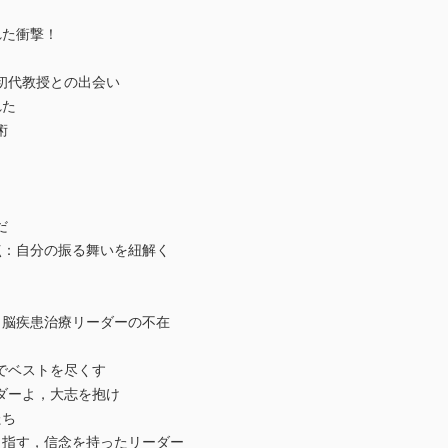
れた衝撃！
初代教授との出会い
れた
術
だ
点：自分の振る舞いを紐解く
：脳疾患治療リーダーの不在
ク
でベストを尽くす
ダーよ，大志を抱け
たち
目指す，信念を持ったリーダー