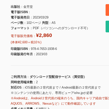
出版社
金芳堂
電子版ISBN
電子版発売日
2023/03/29
ページ数
102ページ
判型
A5
フォーマット
PDF（パソコンへのダウンロード不可）
¥2,860
電子版販売価格：
(本体¥2,600＋税10％)
印刷版ISBN
978-4-7653-1938-6
印刷版発行年月
2023/03
ご利用方法
ダウンロード型配信サービス（買切型）
同時使用端末数
2
対応OS
iOS最新の２世代前まで / Android最新の２世代前まで
※コンテンツの使用にあたり、専用ビューアisho.jpが必要
※Androidは、Android２世代前の端末のうち、国内キャリア経由で販
AQUOS、ARROWS、Nexusなど）にて動作確認しています
必要メモリ容量
6 MB以上