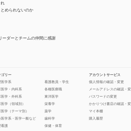
なれ
まとめられないのか
う
リーダーとチームの仲間に感謝
テゴリー
アカウントサービス
礎医学系
看護教員・学生
個人情報の確認・変更
床医学・内科系
各種医療職
メールアドレスの確認・変
床医学・外科系
東洋医学
パスワードの変更
床医学（領域別）
栄養学
かかりつけ書店の確認・変
床医学（テーマ別）
薬学
マイ本棚
会医学系・医学一般など
歯科学
購入履歴
礎看護
保健・体育