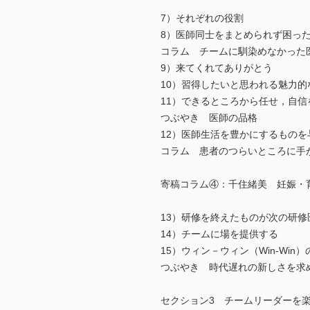
7）それぞれの役割
8）医師同士をまとめられず困っ
コラム チームに馴染めなかった
9）来てくれてありがとう
10）習得したいと思われる魅力的
11）できるところから任せ，自信
つぶやき 医師の品格
12）医師生活を豊かにするものを
コラム 患者のつらいところに手
寄稿コラム④：千住緒美 妊娠・
13）研修を終えたものが次の研
14）チームに場を提供する
15）ウィン－ウィン（Win-Wi
つぶやき 時代遅れの新しさを求
セクション3 チームリーダーを