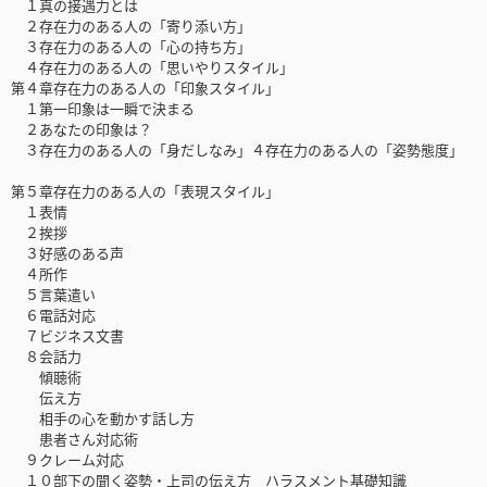
１真の接遇力とは
２存在力のある人の「寄り添い方」
３存在力のある人の「心の持ち方」
４存在力のある人の「思いやりスタイル」
第４章存在力のある人の「印象スタイル」
１第一印象は一瞬で決まる
２あなたの印象は？
３存在力のある人の「身だしなみ」４存在力のある人の「姿勢態度」
第５章存在力のある人の「表現スタイル」
１表情
２挨拶
３好感のある声
４所作
５言葉遣い
６電話対応
７ビジネス文書
８会話力
傾聴術
伝え方
相手の心を動かす話し方
患者さん対応術
９クレーム対応
１０部下の聞く姿勢・上司の伝え方 ハラスメント基礎知識