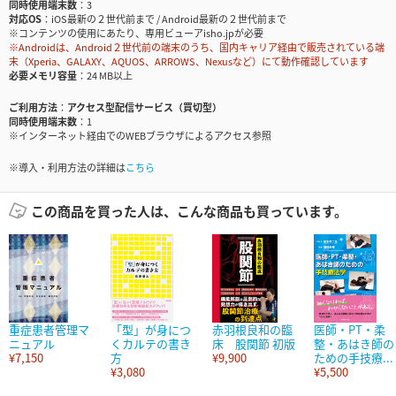
同時使用端末数
3
対応OS
iOS最新の２世代前まで / Android最新の２世代前まで
※コンテンツの使用にあたり、専用ビューアisho.jpが必要
※Androidは、Android２世代前の端末のうち、国内キャリア経由で販売されている端
末（Xperia、GALAXY、AQUOS、ARROWS、Nexusなど）にて動作確認しています
必要メモリ容量
24 MB以上
ご利用方法
アクセス型配信サービス（買切型）
同時使用端末数
1
※インターネット経由でのWEBブラウザによるアクセス参照
※導入・利用方法の詳細は
こちら
この商品を買った人は、こんな商品も買っています。
重症患者管理マ
「型」が身につ
赤羽根良和の臨
医師・PT・柔
ニュアル
くカルテの書き
床 股関節 初版
整・あはき師の
¥7,150
方
¥9,900
ための手技療...
¥3,080
¥5,500