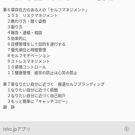
第６章存在力のある人の「セルフマネジメント」
１５Ｓ リスクマネジメント
２教わり方・聞く姿勢
３謝り方
４報告・連絡・相談
５効率的に
６目標管理をして目的を遂行する
７優先順位と時間管理
８セルフモチベーション
９ストレスマネジメント
１０感情コントロール
１１健康管理 疲労の防止は心労の防止
第７章なりたい自分に近づく 接遇セルフブランディング
１なりたい自分に近づく挑戦
２なりたい自分に近づく自己紹介
３もっと簡単に「キャッチコピー」
謝 辞
isho.jpアプリ