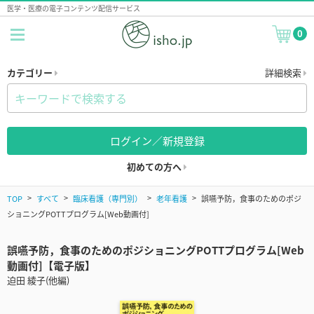
医学・医療の電子コンテンツ配信サービス
0
カテゴリー
詳細検索
ログイン／新規登録
初めての方へ
TOP
すべて
臨床看護（専門別）
老年看護
誤嚥予防，食事のためのポジ
ショニングPOTTプログラム[Web動画付]
誤嚥予防，食事のためのポジショニングPOTTプログラム[Web
動画付]【電子版】
迫田 綾子(他編)