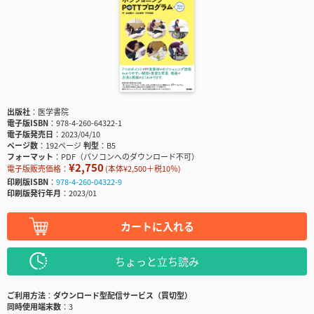
出版社
医学書院
電子版ISBN
978-4-260-64322-1
電子版発売日
2023/04/10
ページ数
192ページ
判型
B5
フォーマット
PDF（パソコンへのダウンロード不可）
¥2,750
電子版販売価格：
(本体¥2,500＋税10％)
印刷版ISBN
978-4-260-04322-9
印刷版発行年月
2023/01
カートに入れる
ちょっと立ち読み
ご利用方法
ダウンロード型配信サービス（買切型）
同時使用端末数
3