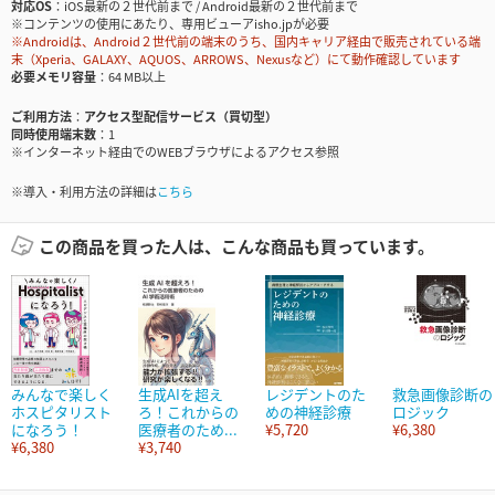
対応OS
iOS最新の２世代前まで / Android最新の２世代前まで
※コンテンツの使用にあたり、専用ビューアisho.jpが必要
※Androidは、Android２世代前の端末のうち、国内キャリア経由で販売されている端
末（Xperia、GALAXY、AQUOS、ARROWS、Nexusなど）にて動作確認しています
必要メモリ容量
64 MB以上
ご利用方法
アクセス型配信サービス（買切型）
同時使用端末数
1
※インターネット経由でのWEBブラウザによるアクセス参照
※導入・利用方法の詳細は
こちら
この商品を買った人は、こんな商品も買っています。
みんなで楽しく
生成AIを超え
レジデントのた
救急画像診断の
ホスピタリスト
ろ！これからの
めの神経診療
ロジック
になろう！
医療者のため...
¥5,720
¥6,380
¥6,380
¥3,740