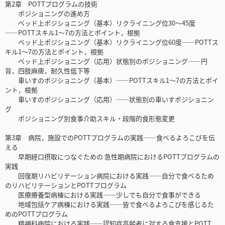
第2章 POTTプログラムの技術
ポジショニングの進め方
ベッド上ポジショニング（基本）リクライニング位30～45度
――POTTスキル1～7の方法とポイント，根拠
ベッド上ポジショニング（基本）リクライニング位60度――POTTス
キル1～7の方法とポイント，根拠
ベッド上ポジショニング（応用）状態別のポジショニング――円
背，四肢麻痺，耐久性低下等
車いすのポジショニング（基本）――POTTスキル1～7の方法とポイ
ント，根拠
車いすのポジショニング（応用）――状態別の車いすポジショニン
グ
ポジショニング別食事介助スキル・段階的食形態変更
第3章 病院，施設でのPOTTプログラムの実践――食べるよろこびを伝
える
早期経口摂取につなぐための 急性期病院におけるPOTTプログラムの
実践
回復期リハビリテーション病院における実践――自分で食べるため
のリハビリテーションとPOTTプログラム
医療療養型病棟における実践――少しでも自分で食事ができる
地域包括ケア病棟における実践――皆で食べるよろこびを感じるた
めのPOTTプログラム
精神科病院における実践――認知症高齢者に対する食支援とPOTT