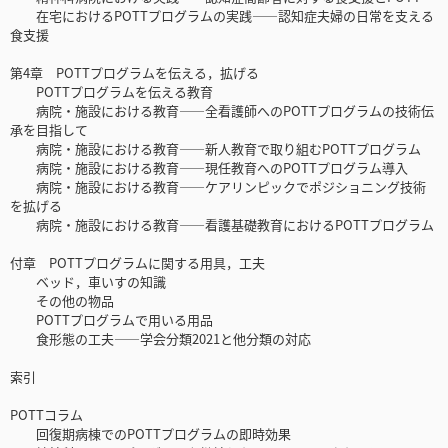
在宅におけるPOTTプログラムの実践――認知症夫婦の日常を支える
食支援
第4章 POTTプログラムを伝える，拡げる
POTTプログラムを伝える教育
病院・施設における教育――全看護師へのPOTTプログラムの技術伝
承を目指して
病院・施設における教育――新人教育で取り組むPOTTプログラム
病院・施設における教育――現任教育へのPOTTプログラム導入
病院・施設における教育――ケアリンピックでポジショニング技術
を拡げる
病院・施設における教育――看護基礎教育におけるPOTTプログラム
付章 POTTプログラムに関する用具，工夫
ベッド，車いすの知識
その他の物品
POTTプログラムで用いる用品
食形態の工夫――学会分類2021と他分類の対応
索引
POTTコラム
回復期病棟でのPOTTプログラムの即時効果