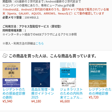
対応OS
iOS最新の２世代前まで / Android最新の２世代前まで
※コンテンツの使用にあたり、専用ビューアisho.jpが必要
※Androidは、Android２世代前の端末のうち、国内キャリア経由で販売されている端
末（Xperia、GALAXY、AQUOS、ARROWS、Nexusなど）にて動作確認しています
必要メモリ容量
108 MB以上
ご利用方法
アクセス型配信サービス（買切型）
同時使用端末数
1
※インターネット経由でのWEBブラウザによるアクセス参照
※導入・利用方法の詳細は
こちら
この商品を買った人は、こんな商品も買っています。
レジデントのた
高血圧管理・治
ジェネラリスト
レジデントのた
めの感染症診療
療ガイドライン
のための内科外
めの神経診療
の鉄則
2025
来マニュアル...
¥5,720
¥5,940
¥4,180
¥6,600