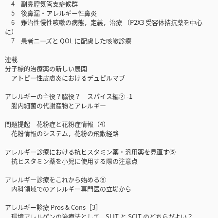
4 副鼻腔気管支症候群
5 後鼻漏・アレルギー性鼻炎
6 難治性慢性咳嗽の病態，定義，治療 （P2X3 受容体拮抗薬を中心
に）
7 患者ニーズと QOL に配慮した咳嗽診療
連載
分子標的治療薬の新しい展開
アトピー性皮膚炎におけるデュピルマブ
アレルギーの主役？脇役？ スパイス編② -1
腸内細菌の代謝産物とアレルギー
問題提起 花粉症と花粉症情報（4）
花粉情報のシステム，花粉の飛散経路
アレルギー診療における抗ヒスタミン薬・汎用薬を見直す⑤
抗ヒスタミン薬を小児に使用する際の注意点
アレルギー診療をこれから始める⑧
内科領域でのアレルギー専門医の立場から
アレルギー診療 Pros & Cons［3］
環境アレルゲンの治療法として，SLIT と SCIT のどちらがよい？