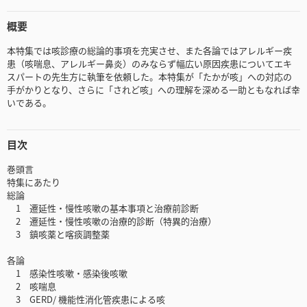
概要
本特集では咳診療の総論的事項を充実させ、また各論ではアレルギー疾
患（咳喘息、アレルギー鼻炎）のみならず幅広い原因疾患についてエキ
スパートの先生方に執筆を依頼した。本特集が「たかが咳」への対応の
手がかりとなり、さらに「されど咳」への理解を深める一助ともなれば幸
いである。
目次
巻頭言
特集にあたり
総論
1 遷延性・慢性咳嗽の基本事項と治療前診断
2 遷延性・慢性咳嗽の治療的診断（特異的治療）
3 鎮咳薬と喀痰調整薬
各論
1 感染性咳嗽・感染後咳嗽
2 咳喘息
3 GERD/ 機能性消化管疾患による咳