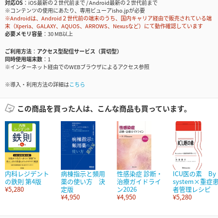
対応OS
iOS最新の２世代前まで / Android最新の２世代前まで
※コンテンツの使用にあたり、専用ビューアisho.jpが必要
※Androidは、Android２世代前の端末のうち、国内キャリア経由で販売されている端
末（Xperia、GALAXY、AQUOS、ARROWS、Nexusなど）にて動作確認しています
必要メモリ容量
30 MB以上
ご利用方法
アクセス型配信サービス（買切型）
同時使用端末数
1
※インターネット経由でのWEBブラウザによるアクセス参照
※導入・利用方法の詳細は
こちら
この商品を買った人は、こんな商品も買っています。
内科レジデント
病棟指示と頻用
性感染症 診断・
ICU医の素 By
の鉄則 第4版
薬の使い方 決
治療ガイドライ
system×重症
¥5,280
定版
ン2026
者管理レシピ
¥4,950
¥4,950
¥5,280