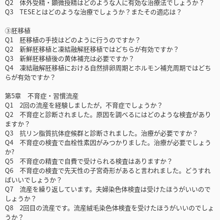
Q2 体外受精・顕微授精はどのような人に有効な治療法でしょうか？
Q3 TESEとはどのような治療でしょうか？またその適応は？
③胚移植
Q1 胚移植の手技はどのように行うのですか？
Q2 新鮮胚移植と凍結融解胚移植ではどちらが有効ですか？
Q3 新鮮胚移植後の黄体補充は必要ですか？
Q4 凍結融解胚移植における自然排卵周期とホルモン補充周期ではどち
らが有効ですか？
第5章 不育症・習慣流産
Q1 2回の流産を経験しましたが，不育症でしょうか？
Q2 不育症と診断されました。原因を調べるにはどのような検査があり
ますか？
Q3 抗リン脂質抗体症候群と診断されました。治療が必要ですか？
Q4 不育症の検査で血栓性素因がみつかりました。治療が必要でしょう
か?
Q5 不育症の精査で自費で受けられる検査はありますか？
Q6 不育症の検査で先天性の子宮奇形があると言われました。どうすれ
ばいいでしょうか？
Q7 流産を繰り返しています。夫婦染色体検査は受けたほうがいいので
しょうか？
Q8 2回目の流産です。流産絨毛染色体検査を受けたほうがいいのでしょ
うか？