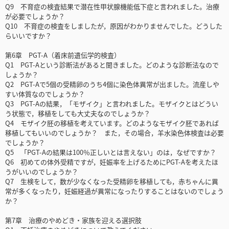
Q9 不育症の検査結果で潜在性甲状腺機能低下症と言われました。治療
が必要でしょうか？
Q10 不育症の検査をしましたが，原因がわかりませんでした。どうした
らいいですか？
第6章 PGT-A（着床前遺伝学的検査）
Q1 PGT-Aという診断法があると聞きました。どのような診断法なので
しょうか？
Q2 PGT-Aで5個の受精卵のうち4個に染色体異常が出ました。流産しや
すい体質なのでしょうか？
Q3 PGT-Aの結果，「モザイク」と言われました。モザイクとはどうい
う状態で，移植をしても大丈夫なのでしょうか？
Q4 モザイク胚の移植を考えています。どのようなモザイク胚であれば
移植してもいいのでしょうか？ また，その場合，羊水染色体検査は必要
でしょうか？
Q5 「PGT-Aの結果は100％正しいとは言えない」のは，なぜですか？
Q6 初めての体外受精ですが，妊娠率を上げるためにPGT-Aを考えたほ
うがいいのでしょうか？
Q7 生検をして，数が少なくなった受精卵を移植しても，赤ちゃんに異
常が多くなったり，妊娠経過が異常になったりすることはないのでしょう
か？
第7章 治療のやめどき・家族を迎える選択肢