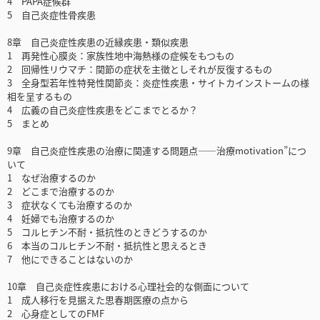
4 PAPA症候群
5 自己炎症性骨疾患
8章 自己炎症性疾患の近縁疾患・類似疾患
1 再発性心膜炎：家族性地中海熱様の症候をもつもの
2 回帰性リウマチ：関節の症状を主徴としそれが反復するもの
3 全身型若年性特発性関節炎：炎症性疾患・サイトカインストームの様
相を呈するもの
4 広義の自己炎症性疾患をどこまでとるか？
5 まとめ
9章 自己炎症性疾患の治療に関連する問題点――治療motivation”につ
いて
1 なぜ治療するのか
2 どこまで治療するのか
3 症状なくても治療するのか
4 妊婦でも治療するのか
5 コルヒチン不耐・抵抗性のときどうするのか
6 本当のコルヒチン不耐・抵抗性と思えるとき
7 他にできることはないのか
10章 自己炎症性疾患における心理社会的な側面について
1 成人移行を見据えた思春期医療の点から
2 心身症としてのFMF