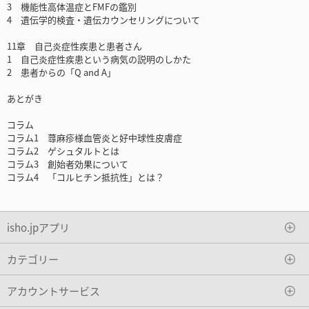
3 機能性高体温症とFMFの鑑別
4 遺伝学的検査・遺伝カウンセリングについて
11章 自己炎症性疾患と患者さん
1 自己炎症性疾患という病気の説明のしかた
2 患者からの「Q and A」
あとがき
コラム
コラム1 蕁麻疹様血管炎と好中球性皮膚症
コラム2 ゲシュタルトとは
コラム3 創始者効果について
コラム4 「コルヒチン抵抗性」とは？
isho.jpアプリ
カテゴリー
アカウントサービス