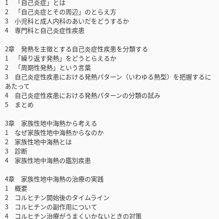
1 「自己炎症」とは
2 「自己炎症とその周辺」のとらえ方
3 小児科と成人内科のあいだをどうするか
4 専門科と自己炎症性疾患
2章 発熱を主徴とする自己炎症性疾患を分類する
1 「繰り返す発熱」をどうとらえるか
2 「周期性発熱」という言葉
3 自己炎症性疾患における発熱パターン（いわゆる熱型）を把握するに
あたって
4 自己炎症性疾患における発熱パターンの分類の試み
5 まとめ
3章 家族性地中海熱から考える
1 なぜ家族性地中海熱からなのか
2 家族性地中海熱とは
3 診断
4 家族性地中海熱の鑑別疾患
4章 家族性地中海熱の治療の実践
1 概要
2 コルヒチン開始後のタイムライン
3 コルヒチンの副作用について
4 コルヒチン治療がうまくいかないときの対策