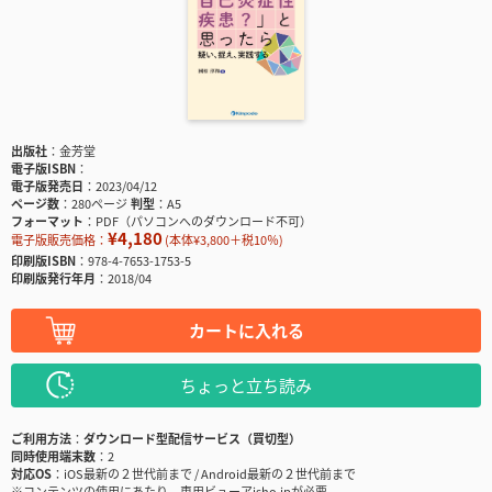
出版社
金芳堂
電子版ISBN
電子版発売日
2023/04/12
ページ数
280ページ
判型
A5
フォーマット
PDF（パソコンへのダウンロード不可）
¥4,180
電子版販売価格：
(本体¥3,800＋税10％)
印刷版ISBN
978-4-7653-1753-5
印刷版発行年月
2018/04
カートに入れる
ちょっと立ち読み
ご利用方法
ダウンロード型配信サービス（買切型）
同時使用端末数
2
対応OS
iOS最新の２世代前まで / Android最新の２世代前まで
※コンテンツの使用にあたり、専用ビューアisho.jpが必要