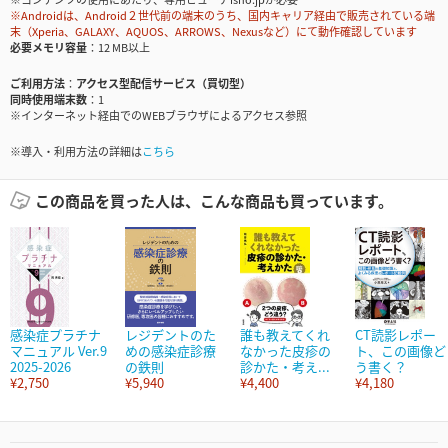
※Androidは、Android２世代前の端末のうち、国内キャリア経由で販売されている端
末（Xperia、GALAXY、AQUOS、ARROWS、Nexusなど）にて動作確認しています
必要メモリ容量
12 MB以上
ご利用方法
アクセス型配信サービス（買切型）
同時使用端末数
1
※インターネット経由でのWEBブラウザによるアクセス参照
※導入・利用方法の詳細は
こちら
この商品を買った人は、こんな商品も買っています。
感染症プラチナ
レジデントのた
誰も教えてくれ
CT読影レポー
マニュアル Ver.9
めの感染症診療
なかった皮疹の
ト、この画像ど
2025-2026
の鉄則
診かた・考え...
う書く？
¥2,750
¥5,940
¥4,400
¥4,180