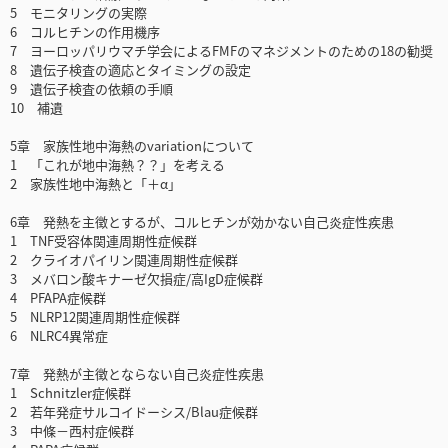
5 モニタリングの実際
6 コルヒチンの作用機序
7 ヨーロッパリウマチ学会によるFMFのマネジメントのための18の勧奨
8 遺伝子検査の適応とタイミングの設定
9 遺伝子検査の依頼の手順
10 補遺
5章 家族性地中海熱のvariationについて
1 「これが地中海熱？？」を考える
2 家族性地中海熱と「＋α」
6章 発熱を主徴とするが、コルヒチンが効かない自己炎症性疾患
1 TNF受容体関連周期性症候群
2 クライオパイリン関連周期性症候群
3 メバロン酸キナーゼ欠損症/高IgD症候群
4 PFAPA症候群
5 NLRP12関連周期性症候群
6 NLRC4異常症
7章 発熱が主徴とならない自己炎症性疾患
1 Schnitzler症候群
2 若年発症サルコイドーシス/Blau症候群
3 中條－西村症候群