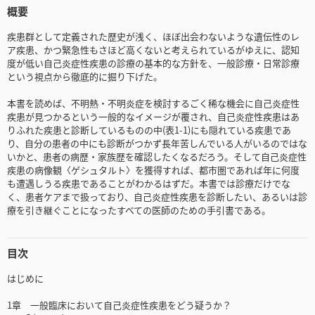
概要
疾患群として定義された歴史が浅く、ほぼ出会わないような遺伝性のレ
ア疾患、かつ緊急性もさほど高くないと考えられているがゆえに、認知
度が低い自己炎症性疾患の診療の基本的な方針を、一般診療・日常診療
という視点から徹底的に掘り下げた。
本書を読めば、不明熱・不明炎症を検討するごく稀な機会に自己炎症性
疾患が見つかるという一般的なイメージが覆され、自己炎症性疾患はあ
りふれた疾患と診断しているものの中(表1-1)にも隠れている疾患であ
り、自分の患者の中にも診断がつかず長年苦しんでいる人がいるのではな
いかと、患者の病歴・家族歴を確認したくなるだろう。そして自己炎症性
疾患の病像観〈ゲシュタルト〉を獲得すれば、都市圏であれば年に何度
も遭遇しうる疾患であることがわかるはずだ。本書では診療だけでな
く、患者ケアまで扱っており、自己炎症性疾患を診断したい、あるいは診
療を引き継ぐことになったすべての医師のための手引書である。
目次
はじめに
1章 一般臨床において自己炎症性疾患をどう疑うか？