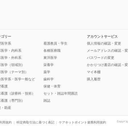
テゴリー
アカウントサービス
礎医学系
看護教員・学生
個人情報の確認・変更
床医学・内科系
各種医療職
メールアドレスの確認・変
床医学・外科系
東洋医学
パスワードの変更
床医学（領域別）
栄養学
かかりつけ書店の確認・変
床医学（テーマ別）
薬学
マイ本棚
会医学系・医学一般など
歯科学
購入履歴
礎看護
保健・体育
床看護（診療科・技術）
セット・雑誌年間購読
床看護（専門別）
雑誌
健・助産
Copyri
利用規約
特定商取引法に基づく表記
ケアネットポイント連携利用規約