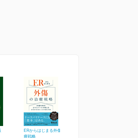
版
ERからはじまる外傷の治
療戦略