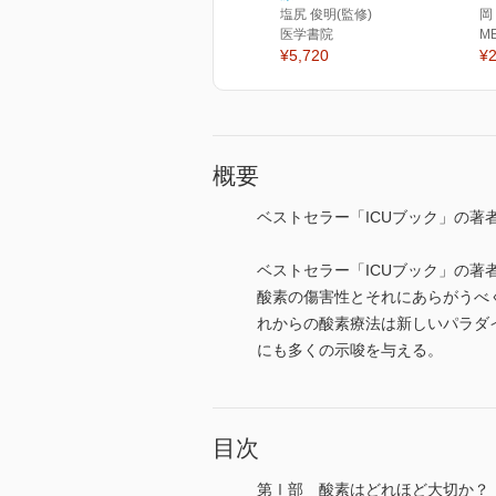
塩尻 俊明(監修)
岡
医学書院
M
¥5,720
¥2
概要
ベストセラー「ICUブック」の著者P
ベストセラー「ICUブック」の著者P
酸素の傷害性とそれにあらがうべ
れからの酸素療法は新しいパラダイ
にも多くの示唆を与える。
目次
第Ⅰ部 酸素はどれほど大切か？