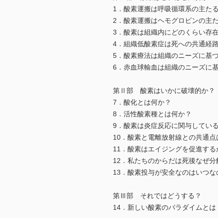
1．酸素運搬は呼吸循環系の主た
2．酸素運搬はヘモグロビンの主
3．酸素は組織内にどのくらい存
4．組織低酸素症は死への共通経
5．酸素療法は組織のニーズに基
6．赤血球輸血は組織のニーズに
第Ⅱ部 酸素はいかに破壊的か？
7．酸化とは何か？
8．活性酸素種とは何か？
9．酸素は炎症反応に関与してい
10．酸素と電離放射線との共通点
11．酸素はエイジングを促進する
12．私たちのからだは死後なぜ分
13．酸素投与が安全なのはいつな
第Ⅲ部 それではどうする？
14．新しい酸素のパラダイムとは