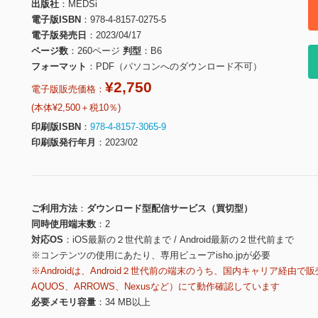
出版社
MEDSi
電子版ISBN
978-4-8157-0275-5
電子版発売日
2023/04/17
ページ数
260ページ
判型
B6
フォーマット
PDF（パソコンへのダウンロード不可）
¥2,750
電子版販売価格：
(本体¥2,500＋税10％)
印刷版ISBN
978-4-8157-3065-9
印刷版発行年月
2023/02
ご利用方法
ダウンロード型配信サービス（買切型）
同時使用端末数
2
対応OS
iOS最新の２世代前まで / Android最新の２世代前まで
※コンテンツの使用にあたり、専用ビューアisho.jpが必要
※Androidは、Android２世代前の端末のうち、国内キャリア経由で販
AQUOS、ARROWS、Nexusなど）にて動作確認しています
必要メモリ容量
34 MB以上