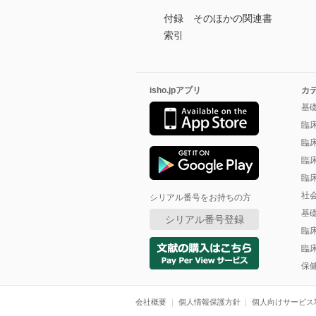
付録 そのほかの関連書
索引
isho.jpアプリ
カ
基
臨
臨
臨
臨
社
シリアル番号をお持ちの方
基
シリアル番号登録
臨
臨
保
会社概要
個人情報保護方針
個人向けサービス