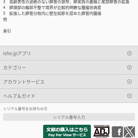
3 高齢男性の途絶のない膵管の狭窄，膵実質の萎縮と尾部膵管の拡張
4 膵頭部の輪郭不整で境界が比較的明瞭な腫瘤状病変
5 拡張した膵管分枝内に壁在結節を認めた膵管内腫瘍
他
索引
isho.jpアプリ
カテゴリー
アカウントサービス
ヘルプ＆ガイド
シリアル番号をお持ちの方
シリアル番号入力