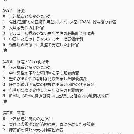
第5章 肝臓
0 正常構造と病変の見かた
1 慢性C型肝炎の直接作用型抗ウイルス薬（DAA）投与後の評価
2 大酒家男性の肝障害
3 アルコール摂取のない中年男性の脂肪肝と肝障害
4 中高年女性のトランスアミナーゼ高値症例
5 頸部痛の治療中に黄疸で発症した肝障害
他
第6章 胆道・Vater乳頭部
0 正常構造と病変の見かた
1 中年男性の不整な壁肥厚を示す胆嚢病変
2 壁のびまん性の著明な肥厚を示した胆嚢病変
3 肝門部領域胆管壁の限局性肥厚と内腔の狭窄病変
4 右季肋部痛で発症した中年女性の胆嚢病変
5 IPMN，ADMの経過観察中に出現した胆嚢内の乳頭状腫瘍
他
第7章 膵臓
0 正常構造と病変の見かた
1 胃癌と大腸癌の経過観察中，胃に進展した膵腫瘍
2 膵頭部の径1cm大の腫瘤性病変