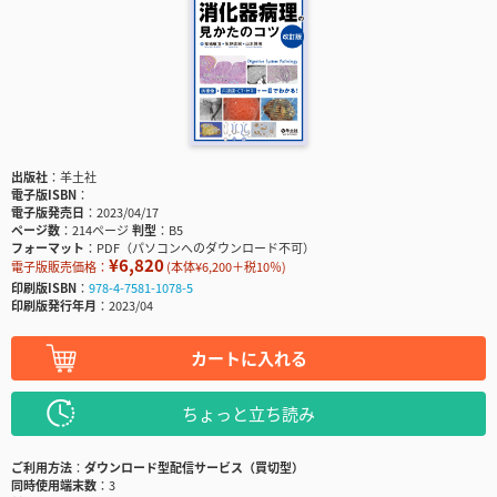
出版社
羊土社
電子版ISBN
電子版発売日
2023/04/17
ページ数
214ページ
判型
B5
フォーマット
PDF（パソコンへのダウンロード不可）
¥6,820
電子版販売価格：
(本体¥6,200＋税10％)
印刷版ISBN
978-4-7581-1078-5
印刷版発行年月
2023/04
カートに入れる
ちょっと立ち読み
ご利用方法
ダウンロード型配信サービス（買切型）
同時使用端末数
3