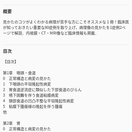
概要
見かたのコツがよくわかる病理が苦手な方にこそオススメな１冊！臨床医
が知っておきたい重要な80症例を取り上げ，病理像の見かたを1症例2ペ
ージで解説．内視鏡・CT・MRI像など臨床情報も掲載．
目次
【目次】
第1章 咽頭・食道
0 正常構造と病変の見かた
1 下咽頭の平坦隆起性病変
2 胃食道逆流症に類似した下部食道のびらん
3 嚥下困難を伴う食道粘膜病変
4 頸部食道の凹凸不整な平坦隆起性病変
5 粘膜下腫瘍様の隆起を伴う腫瘍
他
第2章 胃
0 正常構造と病変の見かた