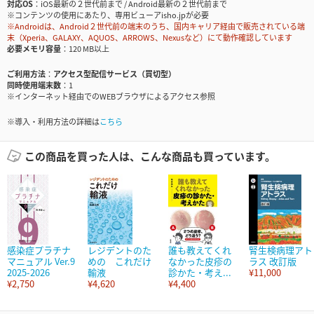
対応OS
iOS最新の２世代前まで / Android最新の２世代前まで
※コンテンツの使用にあたり、専用ビューアisho.jpが必要
※Androidは、Android２世代前の端末のうち、国内キャリア経由で販売されている端
末（Xperia、GALAXY、AQUOS、ARROWS、Nexusなど）にて動作確認しています
必要メモリ容量
120 MB以上
ご利用方法
アクセス型配信サービス（買切型）
同時使用端末数
1
※インターネット経由でのWEBブラウザによるアクセス参照
※導入・利用方法の詳細は
こちら
この商品を買った人は、こんな商品も買っています。
感染症プラチナ
レジデントのた
誰も教えてくれ
腎生検病理アト
マニュアル Ver.9
めの これだけ
なかった皮疹の
ラス 改訂版
2025-2026
輸液
診かた・考え...
¥11,000
¥2,750
¥4,620
¥4,400