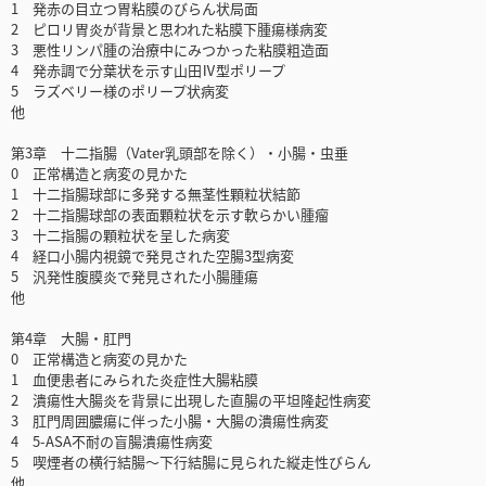
1 発赤の目立つ胃粘膜のびらん状局面
2 ピロリ胃炎が背景と思われた粘膜下腫瘍様病変
3 悪性リンパ腫の治療中にみつかった粘膜粗造面
4 発赤調で分葉状を示す山田Ⅳ型ポリープ
5 ラズベリー様のポリープ状病変
他
第3章 十二指腸（Vater乳頭部を除く）・小腸・虫垂
0 正常構造と病変の見かた
1 十二指腸球部に多発する無茎性顆粒状結節
2 十二指腸球部の表面顆粒状を示す軟らかい腫瘤
3 十二指腸の顆粒状を呈した病変
4 経口小腸内視鏡で発見された空腸3型病変
5 汎発性腹膜炎で発見された小腸腫瘍
他
第4章 大腸・肛門
0 正常構造と病変の見かた
1 血便患者にみられた炎症性大腸粘膜
2 潰瘍性大腸炎を背景に出現した直腸の平坦隆起性病変
3 肛門周囲膿瘍に伴った小腸・大腸の潰瘍性病変
4 5-ASA不耐の盲腸潰瘍性病変
5 喫煙者の横行結腸～下行結腸に見られた縦走性びらん
他